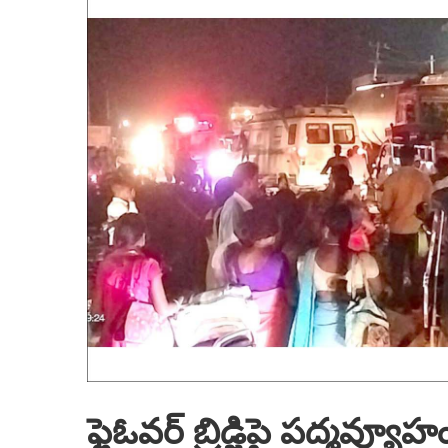
ఫ్లైఓవ‌ర్ బ్రిడ్జిపై ప‌ద్మ‌వ్యూహ