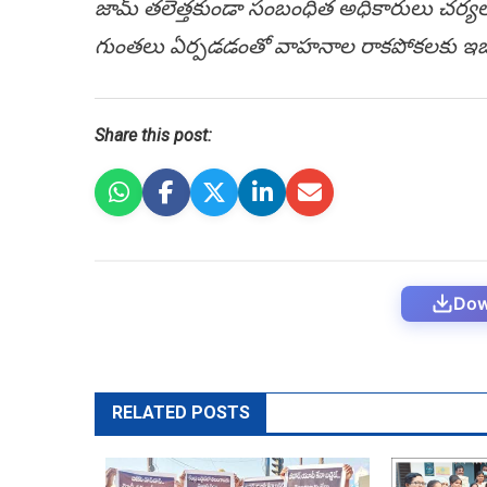
జామ్ తలెత్తకుండా సంబంధిత అధికారులు చర్యలు చ
గుంత‌లు ఏర్ప‌డ‌డంతో వాహ‌నాల రాక‌పోక‌ల‌కు ఇ
Share this post:
Dow
RELATED POSTS