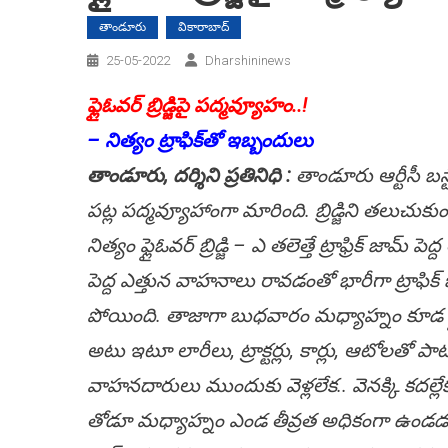
తాండూరు
వికారాబాద్
25-05-2022
Dharshininews
ఫ్లైఓవ‌ర్ బ్రిడ్జిపై ప‌ద్మ‌వ్యూహం..!
– నిత్యం ట్రాఫిక్‌తో ఇబ్బందులు
తాండూరు, ద‌ర్శిని ప్ర‌తినిధి :
తాండూరు ఆర్టీసీ బస్ట
ప‌ట్ల ప‌ద్మ‌వ్యూహాంగా మారింది. బ్రిడ్జిని త‌ల
నిత్యం ఫ్లైఓవర్ బ్రిడ్జి – ఎ తలెత్తే ట్రాఫ్రిక్ జామ్ 
పెద్ద ఎత్తున వాహనాలు రావడంతో భారీగా ట్రాఫిక్ జా
పోయింది. తాజాగా బుధవారం మధ్యాహ్నం కూడ ఫ్లైఓవర్ 
అటు ఇటూ లారీలు, ట్రాక్టర్లు, కార్లు, ఆటోలతో ప
వాహనదారులు ముందుకు వెళ్లలేక.. వెనక్కి కదల్లేక 
తోడూ మధ్యాహ్నం ఎండ తీవ్రత అధికంగా ఉండడంతో ట్రాఫి