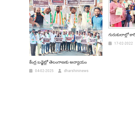
గురుకులాల్లో కార్
17-02-2022
కేంద్ర బడ్జెట్లో తెలంగాణకు అన్యాయం
04-02-2025
dharshininews