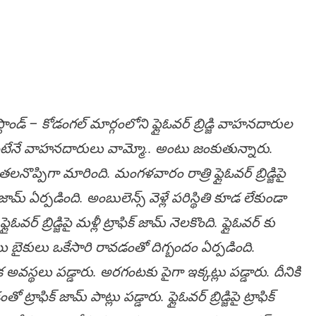
ాండ్ – కోడంగల్ మార్గంలోని ఫ్లైఓవర్ బ్రిడ్జి వాహ‌న‌దారుల
ుచుకుంటేనే వాహనదారులు వామ్మో.. అంటు జంకుతున్నారు.
పెద్ద తలనొప్పిగా మారింది. మంగళవారం రాత్రి ఫ్లైఓవర్ బ్రిడ్జిపై
మ్ ఏర్పడింది. అంబులెన్స్ వెళ్లే ప‌రిస్థితి కూడ లేకుండా
బ్రిడ్జిపై మళ్లీ ట్రాఫిక్ జామ్ నెలకొంది. ఫ్లైఓవర్ కు
ాటు బైకులు ఒకేసారి రావడంతో దిగ్బందం ఏర్పడింది.
అవ‌స్థ‌లు పడ్డారు. అరగంటకు పైగా ఇక్కట్లు పడ్డారు. దీనికి
క్ జామ్ పాట్లు పడ్డారు. ఫ్లైఓవర్ బ్రిడ్జిపై ట్రాఫిక్