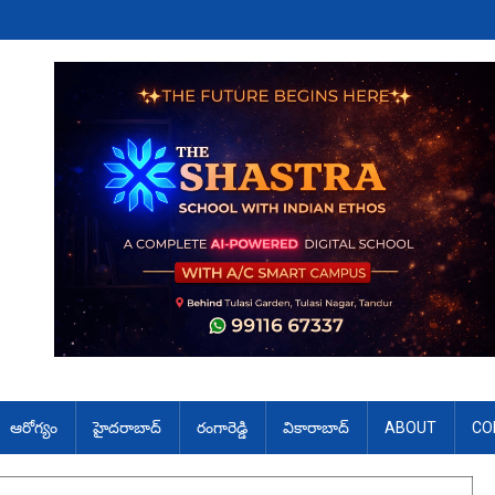
ఆరోగ్యం
హైదరాబాద్
రంగారెడ్డి
వికారాబాద్
ABOUT
CO