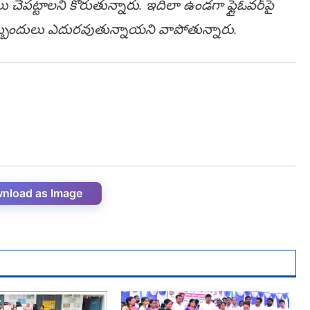
ేపట్టాలని కోరుతున్నారు. ఇదిలా ఉండ‌గా ఫ్లైఓవ‌ర్‌పై
బ్బందులు ఎదుర‌వుతున్నాయ‌ని వాపోతున్నారు.
nload as Image