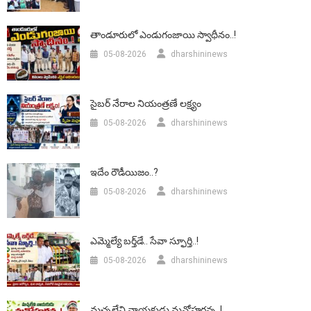
తాండూరులో ఎండుగంజాయి స్వాధీనం..!
05-08-2026
dharshininews
సైబర్ నేరాల నియంత్రణే లక్ష్యం
05-08-2026
dharshininews
ఇదేం రౌడీయిజం..?
05-08-2026
dharshininews
ఎమ్మెల్యే బర్త్‌డే.. సేవా స్ఫూర్తి..!
05-08-2026
dharshininews
మచ్చలేని నాయకుడు మనోహరన్న..!