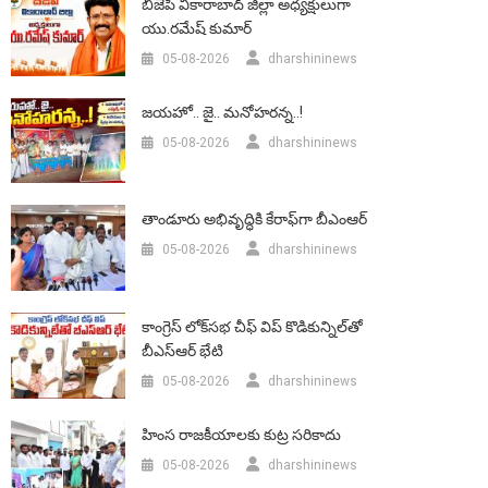
బీజేపీ వికారాబాద్‌ జిల్లా అధ్యక్షులుగా
యు.రమేష్‌ కుమార్
05-08-2026
dharshininews
జయహో.. జై.. మనోహరన్న..!
05-08-2026
dharshininews
తాండూరు అభివృద్ధికి కేరాఫ్‌గా బీఎంఆర్‌
05-08-2026
dharshininews
కాంగ్రెస్ లోక్‌సభ చీఫ్ విప్ కొడికున్నిల్‌తో
బీఎస్‌ఆర్‌ భేటి
05-08-2026
dharshininews
హింస రాజకీయాలకు కుట్ర సరికాదు
05-08-2026
dharshininews