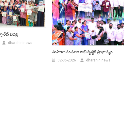
పొరేట్ విద్య
dharshininews
మహిళా సంఘాల అభివృద్ధికి ప్రాధాన్యం
02-06-2026
dharshininews