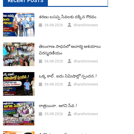
RECENT POSTS
శరణు బసప్ప సేవలకు దక్కిన గౌరవం
06-08-2026
dharshininews
తెలంగాణ సాధనలో ఆచార్య ఆశయాలు
చిరస్మరణీయం
06-08-2026
dharshininews
ఒక్క కాల్.. ఐదు నిమిషాల్లో స్పందన..!
06-08-2026
dharshininews
రాత్రయినా.. ఆగని సేవ..!
05-08-2026
dharshininews