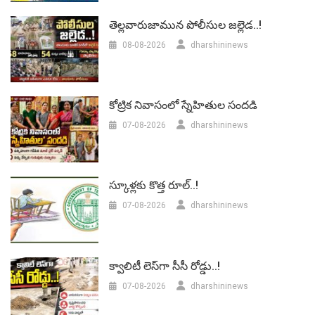
తెల్లవారుజామున పోలీసుల జల్లెడ..!
08-08-2026
dharshininews
కోట్రిక నివాసంలో స్నేహితుల సందడి
07-08-2026
dharshininews
స్కూళ్లకు కొత్త రూల్..!
07-08-2026
dharshininews
క్వాలిటీ లెస్‌గా సీసీ రోడ్డు..!
07-08-2026
dharshininews