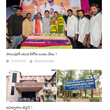
సాయిపూర్ యువ కిశోరం బంటు వేణు..!
22-09-2025
dharshininews
అవిశ్వాసాల టెన్షన్..!