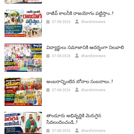
రాజీవ్ కాలనీకి రాజయోగం పట్టిస్తాం..!
07-08-2026
dharshininews
విద్యార్థులు సమాజానికి ఆదర్శంగా నిలవాలి
07-08-2026
dharshininews
అంబరాన్నింటిన బోనాల సంబరాలు..!
07-08-2026
dharshininews
తాండూరు అభివృద్దికి మెరుగైన
సేవలందించండి..!
07-08-2026
dharshininews