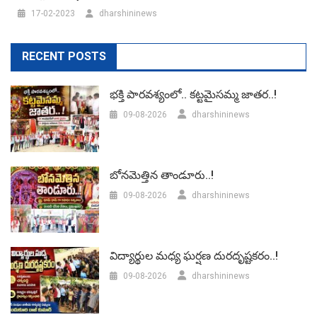
17-02-2023
dharshininews
RECENT POSTS
భక్తి పారవశ్యంలో.. కట్టమైసమ్మ జాతర..!
09-08-2026
dharshininews
బోనమెత్తిన తాండూరు..!
09-08-2026
dharshininews
విద్యార్థుల మధ్య ఘర్షణ దురదృష్టకరం..!
09-08-2026
dharshininews