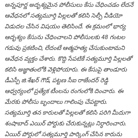
అన్నపూర్ణ అదృశ్యమైన పోలీసులు కేసు చేధించడం లేదనే
ఆవేధనలో సత్యమూర్తి పిల్లలతో కలిసి సెల్పీ వీడియో
విడుదల చేసిన విషయం తెలిసిందే. ఈ క్రమంలో భార్య
ఆదృశ్యం కేసును చేధించాలని పోలీసులకు 48 గంటల
గడువు ప్రకటించి, లేదంటే ఆత్మహత్య చేసుకుంటామని
ఆవేధన వ్యక్తం చేశారు. కొద్ది సేపటికే సత్యమూర్తి పిల్లలతో
కలిసి అజ్ఞాతంలోకి వెళ్లిపోయారు. ఈ కేసుపై తాండూరు
డీఎస్పీ జి.శేఖర్ గౌడ్, పట్టణ సీఐ రాజేందర్ రెడ్డి
ఆధ్వర్యంలో ప్రత్యేక టీంలను రంగంలోకి దించారు. ఈ
మేరకు పోలీసు బృందాలు గాలింపు చేపట్టారు.
సత్యమూర్తి తన కారులతో పిల్లలతో కలిసి పరిగి మీదుగా
శంషాబాద్ ఎయిర్ పోర్టుకు చేరుకున్నట్లు నిర్ధారించారు.
ఏయిర్ పోర్టులో సత్యమూర్తి పార్కింగ్ చేసిన కారును