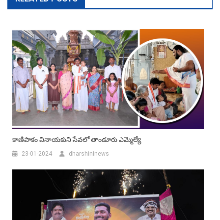
కాణిపాకం వినాయకుని సేవలో తాండూరు ఎమ్మెల్యే
23-01-2024
dharshininews