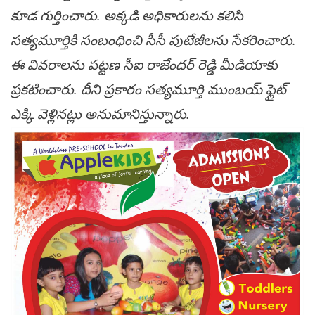
కూడ గుర్తించారు. అక్కడి అధికారులను కలిసి
సత్యమూర్తికి సంబంధించి సీసీ పుటేజీలను సేకరించారు.
ఈ వివరాలను పట్టణ సీఐ రాజేందర్ రెడ్డి మీడియాకు
ప్రకటించారు. దీని ప్రకారం సత్యమూర్తి ముంబయ్ ఫ్లైట్
ఎక్కి వెళ్లినట్లు అనుమానిస్తున్నారు.