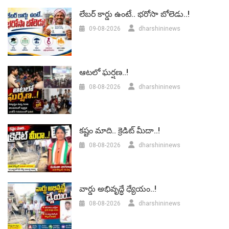
లేబర్‌ కార్డు ఉంటే.. భరోసా బోలెడు..!
09-08-2026
dharshininews
ఆటలో ఘర్షణ..!
08-08-2026
dharshininews
కష్టం మాది.. క్రెడిట్ మీదా..!
08-08-2026
dharshininews
వార్డు అభివృద్ధే ధ్యేయం..!
08-08-2026
dharshininews