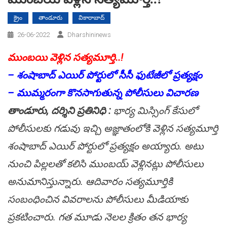
క్రైం
తాండూరు
వికారాబాద్
26-06-2022
Dharshininews
ముంబయి వెళ్లిన సత్యమూర్తి..!
– శంషాబాద్ ఎయిర్ పోర్టులో సీసీ ఫుటేజీలో ప్రత్యక్షం
– ముమ్మరంగా కొనసాగుతున్న పోలీసులు విచారణ
తాండూరు, దర్శిని ప్రతినిధి :
భార్య మిస్సింగ్ కేసులో
పోలీసులకు గడువు ఇచ్చి అజ్ఞాతంలోకి వెళ్లిన సత్యమూర్తి
శంషాబాద్ ఎయిర్ పోర్టులో ప్రత్యక్షం అయ్యారు. అటు
నుంచి పిల్లలతో కలిసి ముంబయ్ వెళ్లినట్లు పోలీసులు
అనుమానిస్తున్నారు. ఆదివారం సత్యమూర్తికి
సంబంధించిన వివరాలను పోలీసులు మీడియాకు
ప్రకటించారు. గత మూడు నెలల క్రితం తన భార్య