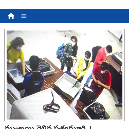
Menu
ముంబయి వెళ్లిన సత్యమూర్తి..!