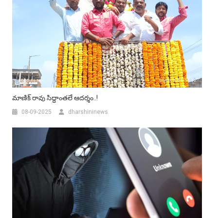
మాణిక్ రావు సిద్దాంతలే ఆదర్శం..!
08-09-2025
dharshininews