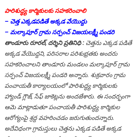
పారిశుద్ధ్య కార్మికుల‌కు స‌హ‌క‌రించాలి
– చెత్త ఎక్క‌డప‌డితే అక్క‌డ వేయొద్దు
– మ‌ల్కాపూర్ గ్రామ స‌ర్పంచ్ విజ‌య‌ల‌క్ష్మీ పండ‌రి
తాండూరు రూర‌ల్, ద‌ర్శిని ప్ర‌తినిధి :
చెత్త‌ను ఎక్క‌డ ప‌డితే
అక్క‌డ వేయొద్ద‌ని, ప‌రిస‌రాల ప‌రిశుభ్ర‌త‌కు అంద‌రు
స‌హ‌క‌రించాల‌ని తాండూరు మండ‌లం మ‌ల్కాపూర్ గ్రామ
స‌ర్పంచ్ విజ‌య‌ల‌క్ష్మీ పండ‌రి అన్నారు. శుక్ర‌వారం గ్రామ
పంచాయ‌తీ కార్యాల‌యంలో పారిశుద్ధ్య కార్మికుల‌కు
హ్యాండ్ గ్లౌజ్, సేఫ్ జాకెట్ల‌ను అంద‌జేశారు. ఈ సంద‌ర్భంగా
ఆమె మాట్లాడుతూ పంచాయ‌తీ పారిశుద్ధ్య కార్మికుల
ఆరోగ్యంపై శ్ర‌ద్ద వ‌హ‌రించ‌డం జ‌రుగుతుంద‌న్నారు.
అదేవిధంగా గ్రామ‌స్తులు చెత్త‌ను ఎక్క‌డ ప‌డితే అక్క‌డ