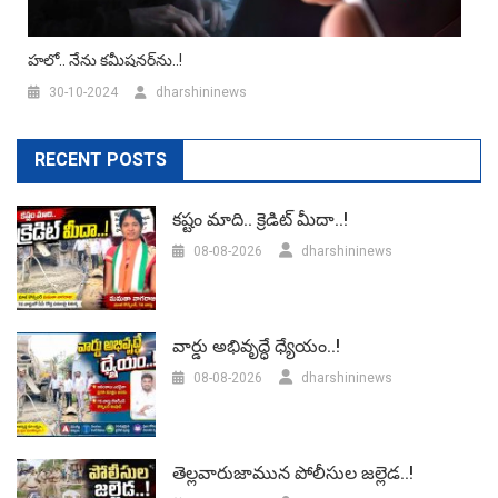
హలో.. నేను కమీషనర్‌ను..!
30-10-2024
dharshininews
RECENT POSTS
కష్టం మాది.. క్రెడిట్ మీదా..!
08-08-2026
dharshininews
వార్డు అభివృద్ధే ధ్యేయం..!
08-08-2026
dharshininews
తెల్లవారుజామున పోలీసుల జల్లెడ..!