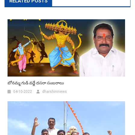
RELATED POSTS
బోన‌మ్మ గుడి వ‌ద్దే ద‌స‌రా సంబ‌రాలు
04-10-2022
dharshininews