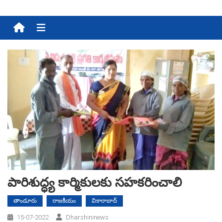
Menu
పారిశుద్ధ్య కార్మికుల‌కు స‌హ‌క‌రించాలి
తాండూరు
రాజకీయం
వికారాబాద్
15-07-2022
Dharshininews