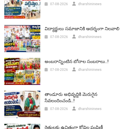
07-08-2026
dharshininews
విద్యార్థులు సమాజానికి ఆదర్శంగా నిలవాలి
07-08-2026
dharshininews
అంబరాన్నింటిన బోనాల సంబరాలు..!
07-08-2026
dharshininews
తాండూరు అభివృద్దికి మెరుగైన
సేవలందించండి..!
07-08-2026
dharshininews
రైతులకు ఉచితంగా కోడెల పంపిణీ