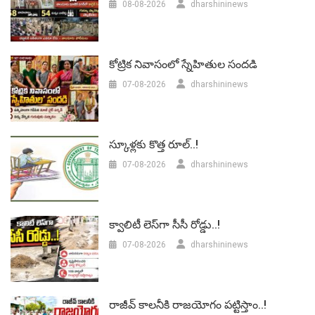
08-08-2026
dharshininews
కోట్రిక నివాసంలో స్నేహితుల సందడి
07-08-2026
dharshininews
స్కూళ్లకు కొత్త రూల్..!
07-08-2026
dharshininews
క్వాలిటీ లెస్‌గా సీసీ రోడ్డు..!
07-08-2026
dharshininews
రాజీవ్ కాలనీకి రాజయోగం పట్టిస్తాం..!