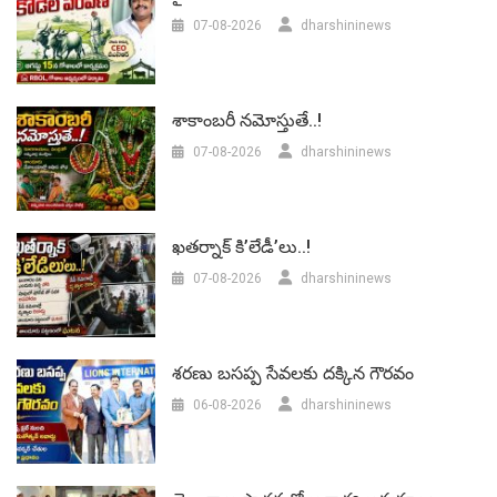
07-08-2026
dharshininews
శాకాంబరీ నమోస్తుతే..!
07-08-2026
dharshininews
ఖతర్నాక్ కి’లేడీ’లు..!
07-08-2026
dharshininews
శరణు బసప్ప సేవలకు దక్కిన గౌరవం
06-08-2026
dharshininews