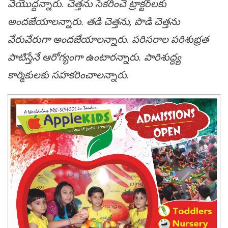
వేయొద్ద‌న్నారు. చెత్త‌ను సేక‌రించే ట్రాక్ట‌ర్‌ల‌కు
అంద‌జేయాల‌న్నారు. త‌డి చెత్త‌ను, పొడి చెత్త‌ను
వేరువేరుగా అంద‌జేయాల‌న్నారు. ప‌రిస‌రాల ప‌రిశుభ్ర‌త
పాటిస్తేనే ఆరోగ్యంగా ఉంటార‌న్నారు. పారిశుద్ధ్య
కార్మికుల‌కు స‌హ‌క‌రించాల‌న్నారు.