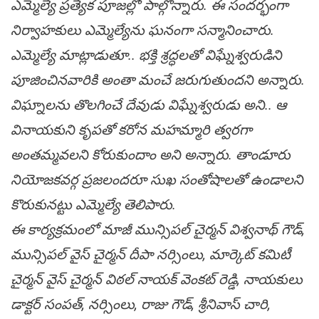
ఎమ్మెల్యే ప్రత్యేక పూజల్లో పాల్గొన్నారు. ఈ సందర్భంగా
నిర్వాహకులు ఎమ్మెల్యేను ఘనంగా సన్మానించారు.
ఎమ్మెల్యే మాట్లాడుతూ.. భక్తి శ్రద్ధలతో విఘ్నేశ్వరుడిని
పూజించినవారికి అంతా మంచే జరుగుతుందని అన్నారు.
విఘ్నాల‌ను తొలగించే దేవుడు విఘ్నేశ్వరుడు అని.. ఆ
వినాయకుని కృపతో కరోన మహమ్మారి త్వరగా
అంతమ్మవలని కోరుకుందాం అని అన్నారు. తాండూరు
నియోజకవర్గ ప్రజలందరూ సుఖ సంతోషాలతో ఉండాలని
కొరుకునట్టు ఎమ్మెల్యే తెలిపారు.
ఈ కార్యక్రమంలో మాజీ మున్సిపల్ చైర్మన్ విశ్వనాథ్ గౌడ్,
మున్సిపల్ వైస్ చైర్మన్ దీపా నర్సింలు, మార్కెట్ కమిటీ
చైర్మన్ వైస్ చైర్మన్ విఠల్ నాయక్ వెంకట్ రెడ్డి, నాయకులు
డాక్టర్ సంపత్, నర్సింలు, రాజు గౌడ్, శ్రీనివాస్ చారి,