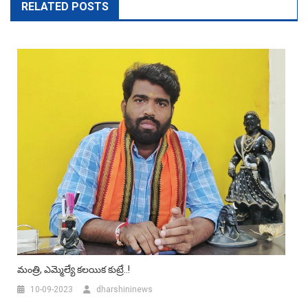
RELATED POSTS
మంత్రి, ఎమ్మెల్యే కలయిక కుట్రే..!
10-09-2023
dharshininews