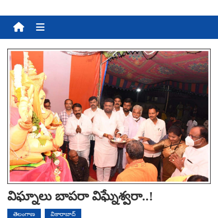
Menu
విఘ్నాలు బాప‌రా విఘ్నేశ్వ‌రా..!
తెలంగాణ
వికారాబాద్