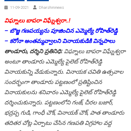
11-09-2021
Dharshininews
విఘ్నాలు బాప‌రా విఘ్నేశ్వ‌రా..!
– బొజ్జ గ‌ణ‌ప‌య్య‌ను పూజించిన ఎమ్మెల్యే రోహిత్‌రెడ్డి
– క‌రోనా అంత‌మ్మ‌వ్వాల‌ని వినాయ‌కుడికి విన్న‌పాలు
తాండూరు, ద‌ర్శిని ప్ర‌తినిధి:
విఘ్నాలు బాప‌రా విఘ్నేశ్వ‌రా
అంటూ తాండూరు ఎమ్మెల్యే పైలెట్ రోహిత్‌రెడ్డి
వినాయ‌కున్ని వేడుకున్నారు. వినాయ‌క చ‌వితి ఉత్స‌వాల
సంద‌ర్భంగా తాండూరు ప‌ట్ట‌ణంలో ప్ర‌తిష్టించిన
వినాయ‌కుల‌ను శ‌నివారం ఎమ్మెల్యే పైలెట్ రోహిత్‌రెడ్డి
ద‌ర్శించుకున్నారు. పట్టణంలోని గంజ్, చీరల బజార్,
భద్రప్ప గుడి, గాంధీ చౌక్, వినాయక్ చౌక్, పాత తాండూరు
తదితర చోట్ల ఏర్పాటు చేసిన గణపతి విగ్రహాల వద్ద