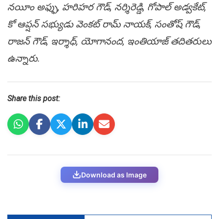
నయీం అఫ్ఫు, హరిహర గౌడ్, నర్శిరెడ్డి, గోపాల్ అడ్వకేట్,
కో ఆప్షన్ సభ్యుడు వెంకట్ రామ్ నాయక్, సంతోష్ గౌడ్,
రాజన్ గౌడ్, ఇర్శాధ్, యోగానంద, ఇంతియాజ్ తదితరులు
ఉన్నారు.
Share this post:
Download as Image