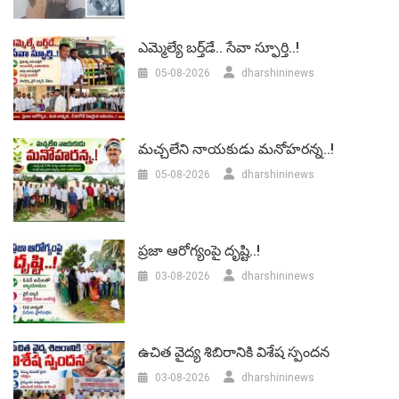
ఎమ్మెల్యే బర్త్‌డే.. సేవా స్ఫూర్తి..!
05-08-2026
dharshininews
మచ్చలేని నాయకుడు మనోహరన్న..!
05-08-2026
dharshininews
ప్రజా ఆరోగ్యంపై దృష్టి..!
03-08-2026
dharshininews
ఉచిత వైద్య శిబిరానికి విశేష స్పందన
03-08-2026
dharshininews