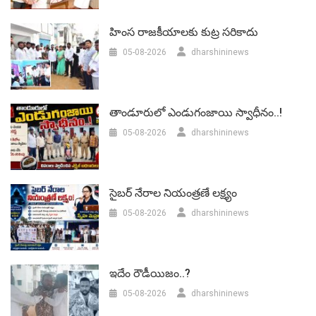
హింస రాజకీయాలకు కుట్ర సరికాదు
05-08-2026
dharshininews
తాండూరులో ఎండుగంజాయి స్వాధీనం..!
05-08-2026
dharshininews
సైబర్ నేరాల నియంత్రణే లక్ష్యం
05-08-2026
dharshininews
ఇదేం రౌడీయిజం..?
05-08-2026
dharshininews