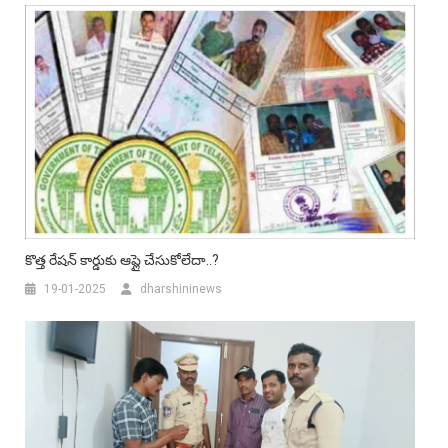
కొత్త రేషన్‌ కార్డుకు ఆప్లై చేసుకోలేదా..?
19-01-2025
dharshininews