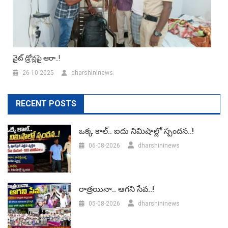
నైట్ డ్రోన్లపై ఆరా..!
26-10-2025
dharshininews
RECENT POSTS
ఒక్క కాల్.. ఐదు నిమిషాల్లో స్పందన..!
06-08-2026
dharshininews
రాత్రయినా.. ఆగని సేవ..!
05-08-2026
dharshininews