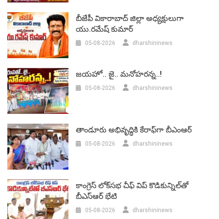
బీజేపీ వికారాబాద్‌ జిల్లా అధ్యక్షులుగా
యు.రమేష్‌ కుమార్
05-08-2026
dharshininews
జయహో.. జై.. మనోహరన్న..!
05-08-2026
dharshininews
తాండూరు అభివృద్ధికి కేరాఫ్‌గా బీఎంఆర్‌
05-08-2026
dharshininews
కాంగ్రెస్ లోక్‌సభ చీఫ్ విప్ కొడికున్నిల్‌తో
బీఎస్‌ఆర్‌ భేటి
05-08-2026
dharshininews