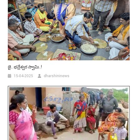
జై.. భద్రేశ్వర స్వామి..!
15-04-2025
dharshininews