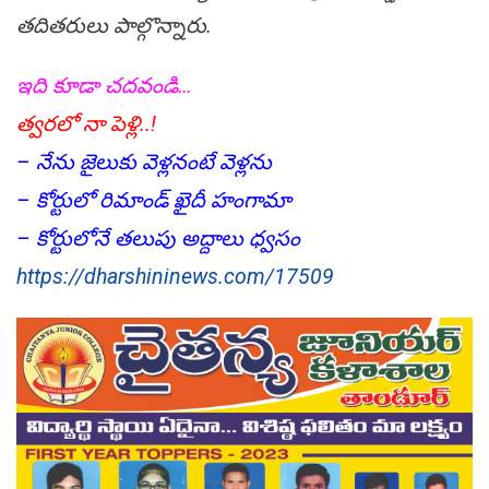
తదితరులు పాల్గొన్నారు.
ఇది కూడా చదవండి…
త్వరలో నా పెళ్లి..!
– నేను జైలుకు వెళ్లనంటే వెళ్లను
– కోర్టులో రిమాండ్‌ ఖైదీ హంగామా
– కోర్టులోనే తలుపు అద్దాలు ధ్వసం
https://dharshininews.com/17509