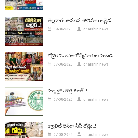
తెల్లవారుజామున పోలీసుల జల్లెడ..!
08-08-2026
dharshininews
కోట్రిక నివాసంలో స్నేహితుల సందడి
07-08-2026
dharshininews
స్కూళ్లకు కొత్త రూల్..!
07-08-2026
dharshininews
క్వాలిటీ లెస్‌గా సీసీ రోడ్డు..!
07-08-2026
dharshininews