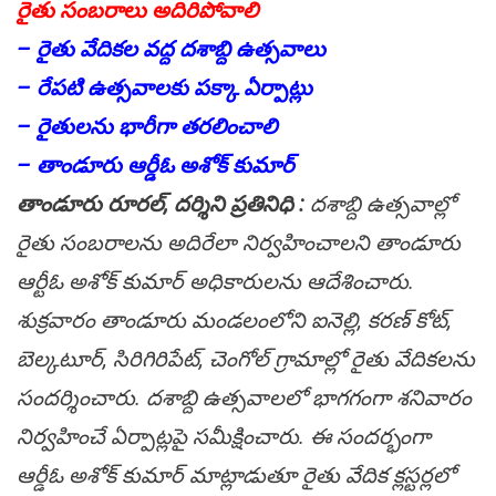
రైతు సంబరాలు అదిరిపోవాలి
– రైతు వేదికల వద్ద దశాబ్ది ఉత్సవాలు
– రేపటి ఉత్సవాలకు పక్కా ఏర్పాట్లు
– రైతులను భారీగా తరలించాలి
– తాండూరు ఆర్డీఓ అశోక్ కుమార్
తాండూరు రూరల్, దర్శిని ప్రతినిధి :
దశాబ్ది ఉత్సవాల్లో
రైతు సంబరాలను అదిరేలా నిర్వహించాలని తాండూరు
ఆర్టీఓ అశోక్ కుమార్ అధికారులను ఆదేశించారు.
శుక్రవారం తాండూరు మండలంలోని ఐనెల్లి, కరణ్ కోట్,
బెల్కటూర్, సిరిగిరిపేట్, చెంగోల్ గ్రామాల్లో రైతు వేదికలను
సందర్శించారు. దశాబ్ది ఉత్సవాలలో భాగగంగా శనివారం
నిర్వహించే ఏర్పాట్లపై సమీక్షించారు. ఈ సందర్భంగా
ఆర్డీఓ అశోక్ కుమార్ మాట్లాడుతూ రైతు వేదిక క్లస్టర్లలో