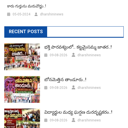
కారు గుర్తును మరువొద్దు..!
05-05-2024
dharshininews
RECENT POSTS
భక్తి పారవశ్యంలో.. కట్టమైసమ్మ జాతర..!
09-08-2026
dharshininews
బోనమెత్తిన తాండూరు..!
09-08-2026
dharshininews
విద్యార్థుల మధ్య ఘర్షణ దురదృష్టకరం..!
09-08-2026
dharshininews