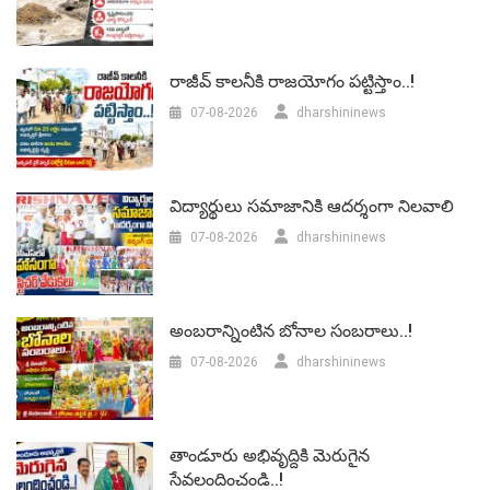
రాజీవ్ కాలనీకి రాజయోగం పట్టిస్తాం..!
07-08-2026
dharshininews
విద్యార్థులు సమాజానికి ఆదర్శంగా నిలవాలి
07-08-2026
dharshininews
అంబరాన్నింటిన బోనాల సంబరాలు..!
07-08-2026
dharshininews
తాండూరు అభివృద్దికి మెరుగైన
సేవలందించండి..!