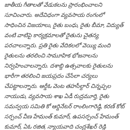
జాతీయ గీతాలతో వేడుకలను ప్రారంభించాలని
సూచించారు. అదేవిధంగా వ్యవసాయ రంగంలో
సాధించిన విజయాలు, రైతు బంధు, రైతు బీమా, విద్యుత్
వంటి వాటిపై కార్యక్రమాలతో రైతును చైతన్య
పరచాలన్నారు. ప్రతి రైతు వేదికలలో వెయ్యి మంది
రైతులను తరలించి సామూహిక భోజనాలను
నిర్వహించాలన్నారు. దశాబ్ది ఉత్సవాలకు రైతులను
భారీగా తరలించి జయప్రదం చేసేలా చర్యలు
చేపట్టాలన్నారు. ఆర్డీఓ వెంట తహసీల్దార్ చిన్నప్పల
నాయుడు, వ్యవసాయ శాఖ ఏడీ రుద్రమూర్తి, రైతు
సమన్వయ సమితి కో ఆర్డినేటర్ రాంలింగారెడ్డి, కరణ్ కోట్
సర్పంచ్ వీణ హేమంత్ కుమార్, ఉపసర్పంచ్ హేమంత్
కుమార్, ఏఓ రజిత, న్యాయవాది చంద్రశేఖర్ రెడ్డి