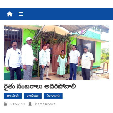
Menu
రైతు సంబరాలు అదిరిపోవాలి
తాండూరు
రాజకీయం
వికారాబాద్
02-06-2023
Dharshininews