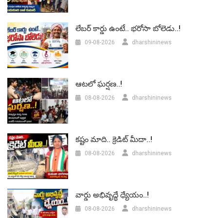
లేబర్‌ కార్డు ఉంటే.. భరోసా బోలెడు..!
09-08-2026
dharshininews
ఆటలో ఘర్షణ..!
08-08-2026
dharshininews
కష్టం మాది.. క్రెడిట్ మీదా..!
08-08-2026
dharshininews
వార్డు అభివృద్ధే ధ్యేయం..!
08-08-2026
dharshininews