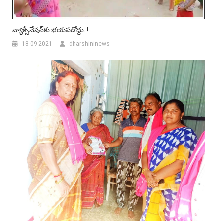
వ్యాక్సీనేష‌న్‌కు భ‌య‌ప‌డోద్దు..!
18-09-2021
dharshininews