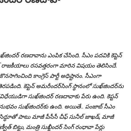
్‌జింద‌ర్ ర‌ణ‌దావాను ఎంపిక చేసింది. సీఎం పదవికి కెప్టెన్
రాజకీయాలు రసవత్తరంగా మారిన విష‌యం తెలిసిందే.
సాగించింది కాంగ్రెస్ పార్టీ అధిష్టానం. సీఎంగా
ింది. కెప్టెన్‌ అమరీందర్‌సింగ్‌ స్థానంలో సుఖ్‌జిందర్‌ను
 వీరవిధేయుడిగా సుఖ్‌జిందర్‌ రణదావాకు పేరు ఉంది. కెప్ట‌న్‌
నుభవం సుఖ్‌జిందర్‌కు ఉంది. అయితే.. పంజాబ్‌ సీఎం
సిద్ధూతో పాటు మాజీ పీసీసీ చీఫ్‌ సునీల్‌ జాఖడ్‌, మాజీ
ణ్వీత్‌ బిట్టు, మంత్రి సుఖ్జీందర్‌ సింగ్‌ రంధావా పేర్లు