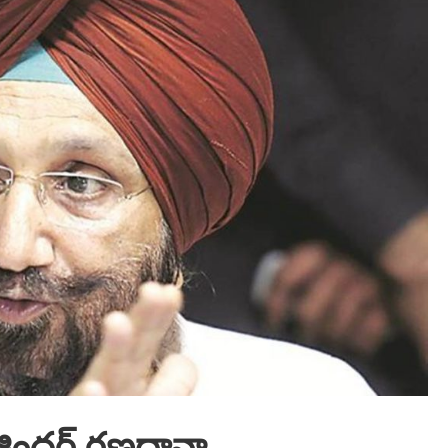
‌జిందర్‌ రణదావా