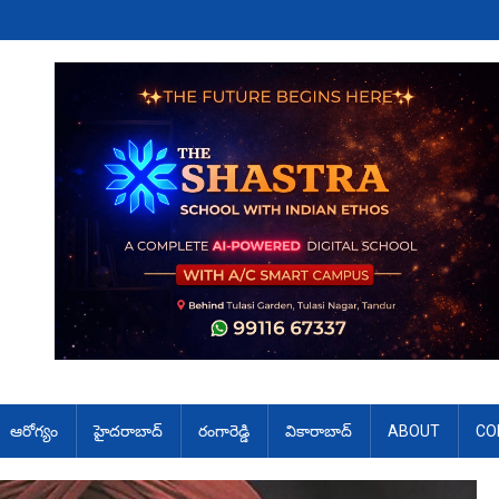
ఆరోగ్యం
హైదరాబాద్
రంగారెడ్డి
వికారాబాద్
ABOUT
CO