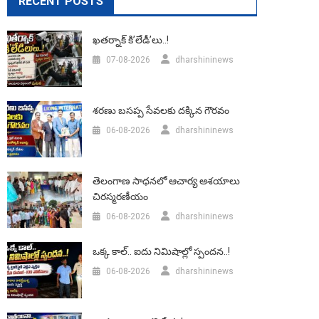
RECENT POSTS
ఖతర్నాక్ కి’లేడీ’లు..!
07-08-2026
dharshininews
శరణు బసప్ప సేవలకు దక్కిన గౌరవం
06-08-2026
dharshininews
తెలంగాణ సాధనలో ఆచార్య ఆశయాలు
చిరస్మరణీయం
06-08-2026
dharshininews
ఒక్క కాల్.. ఐదు నిమిషాల్లో స్పందన..!
06-08-2026
dharshininews