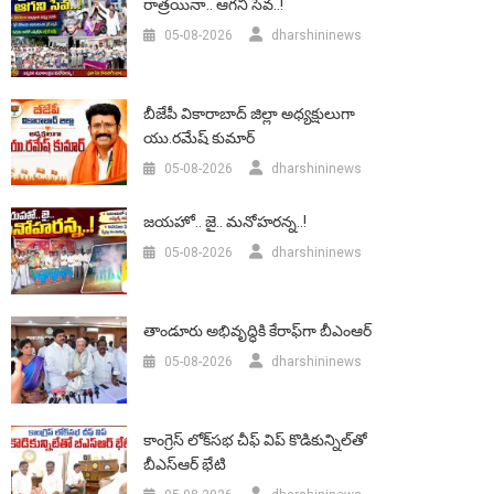
రాత్రయినా.. ఆగని సేవ..!
05-08-2026
dharshininews
బీజేపీ వికారాబాద్‌ జిల్లా అధ్యక్షులుగా
యు.రమేష్‌ కుమార్
05-08-2026
dharshininews
జయహో.. జై.. మనోహరన్న..!
05-08-2026
dharshininews
తాండూరు అభివృద్ధికి కేరాఫ్‌గా బీఎంఆర్‌
05-08-2026
dharshininews
కాంగ్రెస్ లోక్‌సభ చీఫ్ విప్ కొడికున్నిల్‌తో
బీఎస్‌ఆర్‌ భేటి