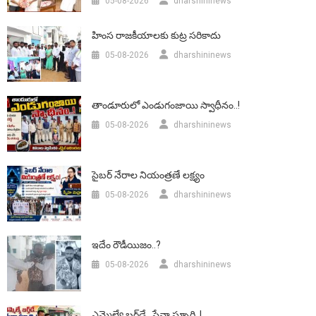
05-08-2026
dharshininews
హింస రాజకీయాలకు కుట్ర సరికాదు
05-08-2026
dharshininews
తాండూరులో ఎండుగంజాయి స్వాధీనం..!
05-08-2026
dharshininews
సైబర్ నేరాల నియంత్రణే లక్ష్యం
05-08-2026
dharshininews
ఇదేం రౌడీయిజం..?
05-08-2026
dharshininews
ఎమ్మెల్యే బర్త్‌డే.. సేవా స్ఫూర్తి..!