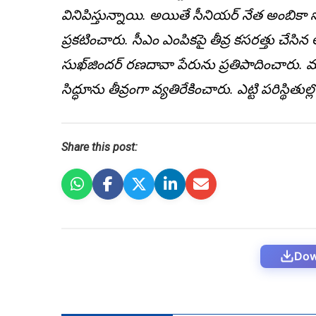
వినిపిస్తున్నాయి. అయితే సీనియర్‌ నేత అంబికా స
ప్ర‌క‌టించారు. సీఎం ఎంపిక‌పై తీవ్ర క‌స‌ర‌త్తు
సుఖ్‌జింద‌ర్ ర‌ణ‌దావా పేరును ప్రతిపాదించారు.
సిద్ధూను తీవ్రంగా వ్యతిరేకించారు. ఎట్టి పరిస్థితు
Share this post:
Dow