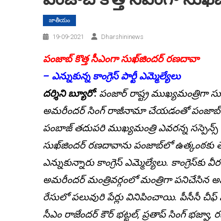
జాతీయం
19-09-2021
Dharshininews
పంజాబ్‌ కొత్త సీఎంగా సుఖ్‌జిందర్‌ రణదావా
– ఎన్నుకున్న కాంగ్రెస్ పార్టీ ఎమ్మెల్యేలు
ద‌ర్శిని బ్యూరో:
పంజార్ రాష్ట్ర ముఖ్య‌మంత్రిగా సుఖ
అమరీందర్ సింగ్ రాజీనామా చేయడంతో పంజాబ్ 
పంబాజ్ తదుపరి ముఖ్యమంత్రి ఎవరన్న సస్పెన్స్ కొన
సుఖ్‌జిందర్‌ రణదావాను పంజాబ్‌లో ఉత్కంఠకు తెరపడ
ఎన్నుకున్నారు కాంగ్రెస్‌ ఎమ్మెల్యేలు. కాంగ్రెస్‌కు
అమరీందర్‌ మంత్రివర్గంలో మంత్రిగా పనిచేసిన అ
రేసులో పలువురి పేర్లు వినిపించాయి. పీసీసీ చీఫ్‌ 
సీఎం రాజేందర్‌ కౌర్‌ భట్టల్‌, ప్రతాప్‌ సింగ్‌ భజ్వా, ర