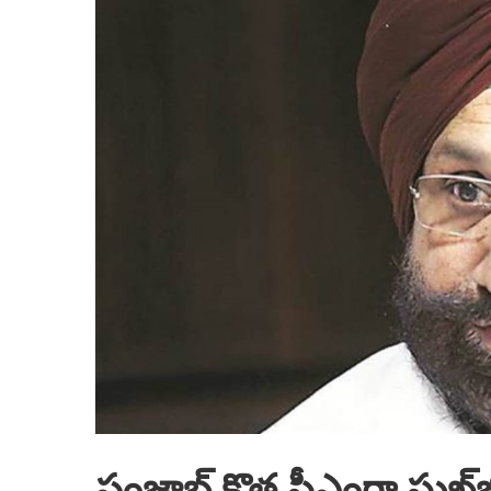
పంజాబ్‌ కొత్త సీఎంగా సుఖ్