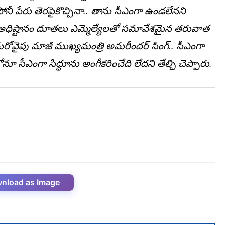
ోనీ పేరు తెరపైకొచ్చినా.. తాను సీఎంగా ఉండ‌లేన‌ని
 చేసిన అధిష్టానం దూతలు ఎమ్మెల్యేలతో సమావేశమైన తరువాత
 మరోవైపు మాజీ ముఖ్యమంత్రి అమరీందర్‌ సింగ్‌.. సీఎంగా
ల్లోనూ సీఎంగా సిద్ధూను అంగీకరించేది లేదని తేల్చి చెప్పారు.
nload as Image