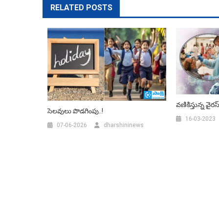
RELATED POSTS
వణికిస్తున్న వైరస్
సెలవులు పొడగింపు..!
16-03-2023
07-06-2026
dharshininews