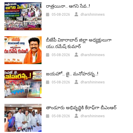
రాత్రయినా.. ఆగని సేవ..!
05-08-2026
dharshininews
బీజేపీ వికారాబాద్‌ జిల్లా అధ్యక్షులుగా
యు.రమేష్‌ కుమార్
05-08-2026
dharshininews
జయహో.. జై.. మనోహరన్న..!
05-08-2026
dharshininews
తాండూరు అభివృద్ధికి కేరాఫ్‌గా బీఎంఆర్‌
05-08-2026
dharshininews