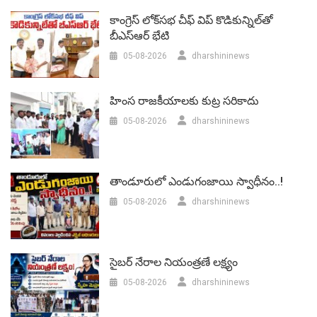
కాంగ్రెస్ లోక్‌సభ చీఫ్ విప్ కొడికున్నిల్‌తో
బీఎస్‌ఆర్‌ భేటి
05-08-2026
dharshininews
హింస రాజకీయాలకు కుట్ర సరికాదు
05-08-2026
dharshininews
తాండూరులో ఎండుగంజాయి స్వాధీనం..!
05-08-2026
dharshininews
సైబర్ నేరాల నియంత్రణే లక్ష్యం
05-08-2026
dharshininews