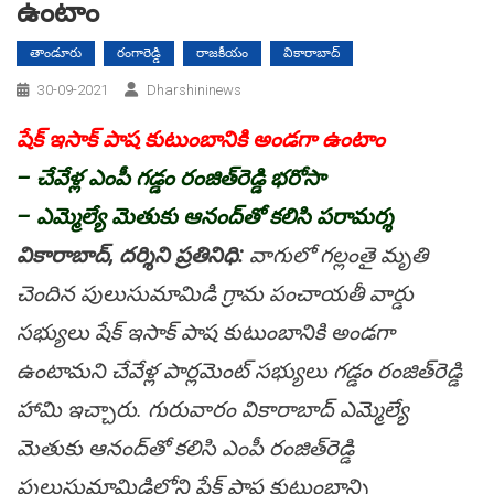
ఉంటాం
తాండూరు
రంగారెడ్డి
రాజకీయం
వికారాబాద్
30-09-2021
Dharshininews
షేక్ ఇసాక్‌ పాష కుటుంబానికి అండ‌గా ఉంటాం
– చేవేళ్ల ఎంపీ గ‌డ్డం రంజిత్‌రెడ్డి భ‌రోసా
– ఎమ్మెల్యే మెతుకు ఆనంద్‌తో క‌లిసి ప‌రామ‌ర్శ
వికారాబాద్, ద‌ర్శిని ప్ర‌తినిధి:
వాగులో గ‌ల్లంతై మృతి
చెందిన పులుసుమామిడి గ్రామ పంచాయ‌తీ వార్డు
స‌భ్యులు షేక్ ఇసాక్ పాష కుటుంబానికి అండ‌గా
ఉంటామ‌ని చేవేళ్ల పార్ల‌మెంట్ స‌భ్యులు గ‌డ్డం రంజిత్‌రెడ్డి
హామి ఇచ్చారు. గురువారం వికారాబాద్ ఎమ్మెల్యే
మెతుకు ఆనంద్‌తో క‌లిసి ఎంపీ రంజిత్‌రెడ్డి
పులుసుమామిడిలోని షేక్ పాష కుటుంబాన్ని