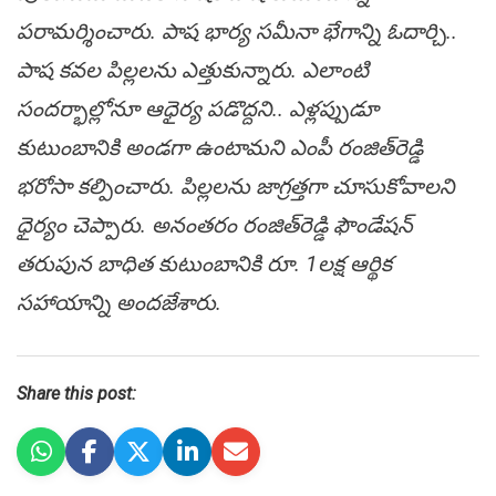
ప‌రామ‌ర్శించారు. పాష భార్య స‌మీనా భేగాన్ని ఓదార్చి..
పాష క‌వ‌ల పిల్ల‌ల‌ను ఎత్తుకున్నారు. ఎలాంటి
సంద‌ర్భాల్లోనూ ఆధైర్య ప‌డొద్ద‌ని.. ఎళ్ల‌ప్పుడూ
కుటుంబానికి అండ‌గా ఉంటామ‌ని ఎంపీ రంజిత్‌రెడ్డి
భ‌రోసా క‌ల్పించారు. పిల్ల‌ల‌ను జాగ్ర‌త్తగా చూసుకోవాల‌ని
ధైర్యం చెప్పారు. అనంత‌రం రంజిత్‌రెడ్డి ఫౌండేష‌న్
తరుపున బాధిత కుటుంబానికి రూ. 1ల‌క్ష ఆర్థిక
స‌హాయాన్ని అంద‌జేశారు.
Share this post: