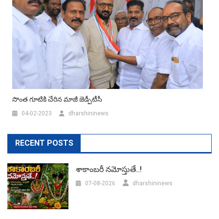
సొంత గూటికి చేరిన మాజీ జెడ్పీటీసీ
04-02-2023
dharshininews
RECENT POSTS
శాకాంబరీ నమోస్తుతే..!
07-08-2026
dharshininews