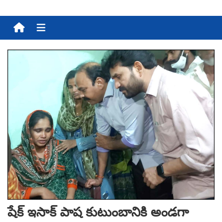
Menu
షేక్ ఇసాక్‌ పాష కుటుంబానికి అండ‌గా