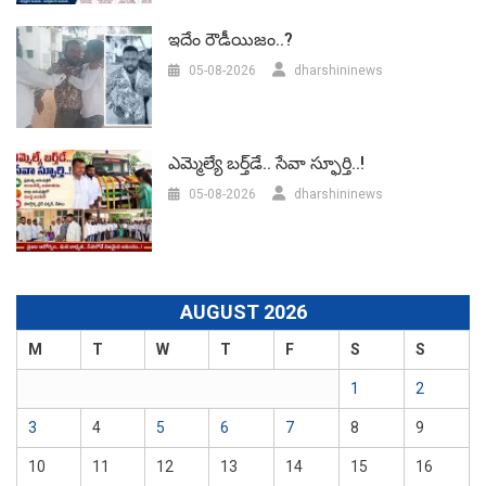
ఇదేం రౌడీయిజం..?
05-08-2026
dharshininews
ఎమ్మెల్యే బర్త్‌డే.. సేవా స్ఫూర్తి..!
05-08-2026
dharshininews
AUGUST 2026
M
T
W
T
F
S
S
1
2
3
4
5
6
7
8
9
10
11
12
13
14
15
16