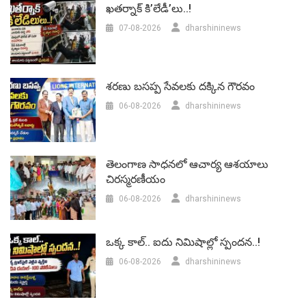
ఖతర్నాక్ కి’లేడీ’లు..!
07-08-2026
dharshininews
శరణు బసప్ప సేవలకు దక్కిన గౌరవం
06-08-2026
dharshininews
తెలంగాణ సాధనలో ఆచార్య ఆశయాలు
చిరస్మరణీయం
06-08-2026
dharshininews
ఒక్క కాల్.. ఐదు నిమిషాల్లో స్పందన..!
06-08-2026
dharshininews