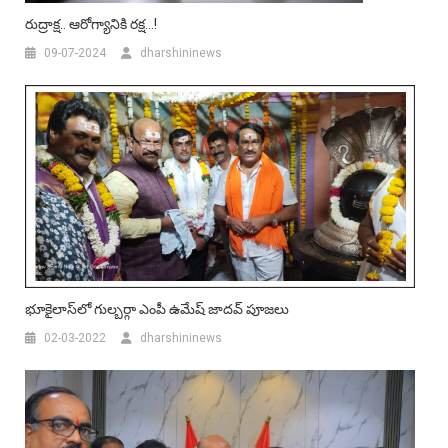
రుద్రాక్ష.. ఆరోగ్యానికి రక్ష…!
09-07-2024
dharshininews
భూకైలాస్‌లో గుల్బ‌ర్గా ఎంపీ ఉమేష్ జాద‌వ్ పూజ‌లు
02-03-2022
dharshininews