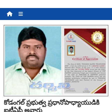
Menu
కోడంగల్ ప్రభుత్వ ప్రధానోపాధ్యాయుడికి
ఐటీఏపీ అవార్డు