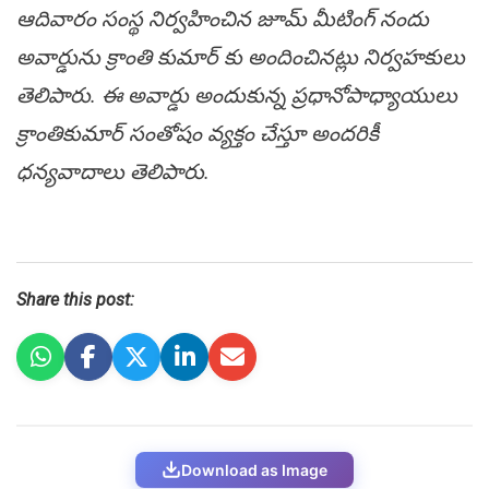
ఆదివారం సంస్థ నిర్వహించిన జూమ్ మీటింగ్ నందు
అవార్డును క్రాంతి కుమార్ కు అందించినట్లు నిర్వహకులు
తెలిపారు. ఈ అవార్డు అందుకున్న ప్రధానోపాధ్యాయులు
క్రాంతికుమార్ సంతోషం వ్యక్తం చేస్తూ అందరికీ
ధన్యవాదాలు తెలిపారు.
Share this post:
Download as Image