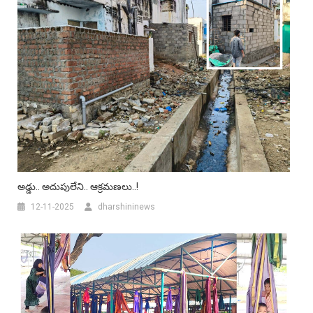
అడ్డు.. అదుపులేని.. ఆక్రమణలు..!
12-11-2025
dharshininews