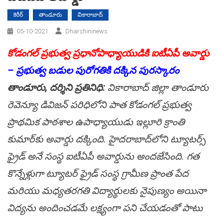
కెరీర్
తాండూరు
వికారాబాద్
05-10-2021
Dharshininews
కోడంగల్ ప్రభుత్వ ప్రధానోపాధ్యాయుడికి ఐటీఏపీ అవార్డు
– ప్ర‌భుత్వ బ‌డుల పురోగ‌తికి ద‌క్కిన పుర‌స్కారం
తాండూరు, ద‌ర్శిని ప్ర‌తినిధి:
వికారాబాద్ జిల్లా తాండూరు
రెవెన్యూ డివిజ‌న్ ప‌రిధిలోని పాత కోడంగ‌ల్ ప్ర‌భుత్వ
ప్రాథ‌మిక పాఠ‌శాల‌ ఉపాధ్యాయుడు ఇల్లూరి క్రాంతి
కుమార్‌కు అవార్డు ద‌క్కింది. హైద‌రాబాద్‌లోని ట్యూట‌ర్స్
ఫ్రైడ్ అనే సంస్థ ఐటీఏపీ అవార్డును అంద‌జేసింది. గ‌త
కొన్నేళ్లుగా ట్యూట‌ర్ ఫ్రైడ్ సంస్థ గ్రామీణ ప్రాంత పేద
మరియు మధ్యతరగతి విద్యార్థులకు నైపుణ్యం అయినా
విద్యను అందించడమే లక్ష్యంగా పని చేయ‌డంతో పాటు