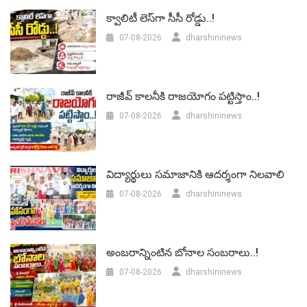
క్వాలిటీ లెస్‌గా సీసీ రోడ్డు..!
07-08-2026
dharshininews
రాజీవ్ కాలనీకి రాజయోగం పట్టిస్తాం..!
07-08-2026
dharshininews
విద్యార్థులు సమాజానికి ఆదర్శంగా నిలవాలి
07-08-2026
dharshininews
అంబరాన్నింటిన బోనాల సంబరాలు..!
07-08-2026
dharshininews