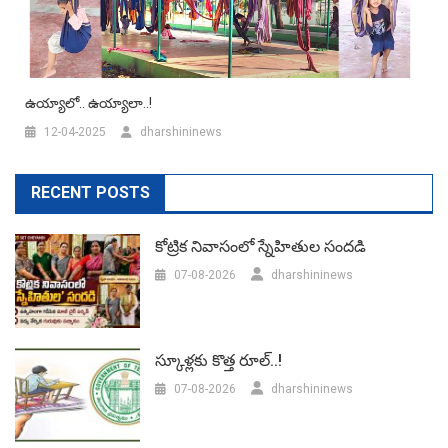
ఉయ్యాలో.. ఉయ్యాలా..!
12-04-2025
dharshininews
RECENT POSTS
కోట్రిక నివాసంలో స్నేహితుల సందడి
07-08-2026
dharshininews
స్కూళ్లకు కొత్త రూల్..!
07-08-2026
dharshininews