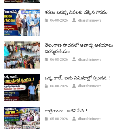
శరణు బసప్ప సేవలకు దక్కిన గౌరవం
06-08-2026
dharshininews
తెలంగాణ సాధనలో ఆచార్య ఆశయాలు
చిరస్మరణీయం
06-08-2026
dharshininews
ఒక్క కాల్.. ఐదు నిమిషాల్లో స్పందన..!
06-08-2026
dharshininews
రాత్రయినా.. ఆగని సేవ..!
05-08-2026
dharshininews