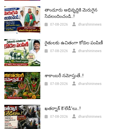
తాండూరు అభివృద్దికి మెరుగైన
సేవలందించండి..!
07-08-2026
dharshininews
రైతులకు ఉచితంగా కోడెల పంపిణీ
07-08-2026
dharshininews
శాకాంబరీ నమోస్తుతే..!
07-08-2026
dharshininews
ఖతర్నాక్ కి’లేడీ’లు..!
07-08-2026
dharshininews