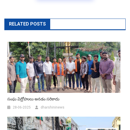
RELATED POSTS
సంఘ విద్రోహులు అనడం సరికాదు
28-06-2025
dharshininews