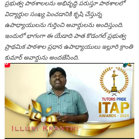
ప్రభుత్వ పాఠశాలలను అభివృద్ధి పరుస్తూ పాఠశాలలో
విద్యార్థుల సంఖ్య పెంచడానికి కృషి చేస్తున్న
ఉపాధ్యాయులను గుర్తించి అవార్డులను అందిస్తుంది.
ఇందులో భాగంగా ఈ యేడాది పాత కొడంగల్ ప్రభుత్వ
ప్రాథమిక పాఠశాల ప్రధాన ఉపాధ్యాయులు ఇల్లూరి క్రాంతి
కుమార్ అవార్డును అంద‌జేసింది.