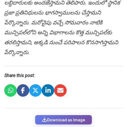
ల‌బ్దిదారుల‌కు అంద‌జేస్తామ‌ని తెలిపారు. ఇందులో స్థానిక
ప్ర‌జా ప్ర‌తినిధులను భాగ‌స్వాముల‌ను చేస్తామ‌ని
పేర్కొన్నారు. మ‌రోవైపు వ‌చ్చే సోమ‌వారం నాటికి
మున్సిప‌ల్‌లోని అన్ని విభాగాల‌ను కొత్త మున్సిప‌ల్‌కు
త‌ర‌లిస్తామ‌ని, అక్క‌డి నుంచే ప‌రిపాల‌న కొన‌సాగిస్తామ‌ని
పేర్కొన్నారు.
Share this post:
Download as Image