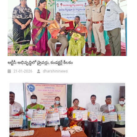
ఆర్టీసీ అభివృద్ధిలో డ్రైవర్లు, కండక్టర్లే కీలకం
21-01-2026
dharshininews