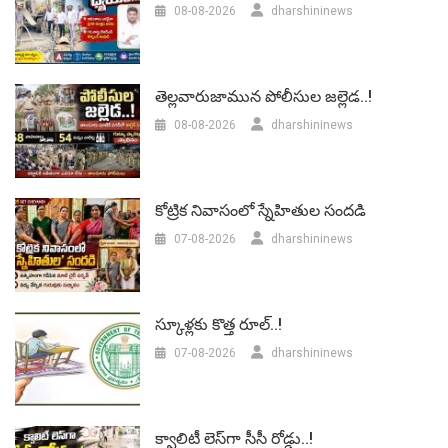
08-08-2026
dharshininews
తెల్లవారుజామున పోలీసుల జల్లెడ..!
08-08-2026
dharshininews
కోట్రిక నివాసంలో స్నేహితుల సందడి
07-08-2026
dharshininews
స్కూళ్లకు కొత్త రూల్..!
07-08-2026
dharshininews
క్వాలిటీ లెస్‌గా సీసీ రోడ్డు..!