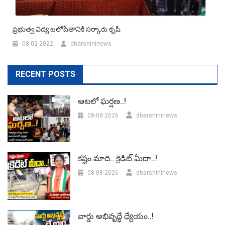
ప్ర‌భుత్వ విద్య బ‌లోపేతానికి స‌ర్కారు కృషి
08-02-2022
dharshininews
RECENT POSTS
ఆటలో ఘర్షణ..!
08-08-2026
dharshininews
కష్టం మాది.. క్రెడిట్ మీదా..!
08-08-2026
dharshininews
వార్డు అభివృద్ధే ధ్యేయం..!