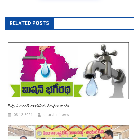
RELATED POSTS
రేపు, ఎల్లుండి తాగునీటి సరఫరా బంద్
03-12-2021
dharshininews