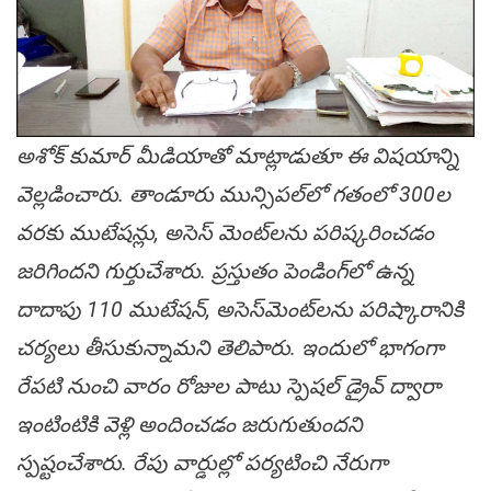
అశోక్ కుమార్ మీడియాతో మాట్లాడుతూ ఈ విషయాన్ని
వెల్ల‌డించారు. తాండూరు మున్సిప‌ల్‌లో గ‌తంలో 300ల
వ‌ర‌కు ముటేష‌న్లు, అసెస్ మెంట్‌ల‌ను ప‌రిష్క‌రించ‌డం
జ‌రిగింద‌ని గుర్తుచేశారు. ప్ర‌స్తుతం పెండింగ్‌లో ఉన్న
దాదాపు 110 ముటేష‌న్, అసెస్‌మెంట్‌ల‌ను ప‌రిష్కారానికి
చ‌ర్య‌లు తీసుకున్నామ‌ని తెలిపారు. ఇందులో భాగంగా
రేప‌టి నుంచి వారం రోజుల పాటు స్పెష‌ల్ డ్రైవ్ ద్వారా
ఇంటింటికి వెళ్లి అందించ‌డం జ‌రుగుతుంద‌ని
స్ప‌ష్టంచేశారు. రేపు వార్డుల్లో ప‌ర్య‌టించి నేరుగా