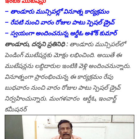
ఇంటికే ముటేష‌న్లు
– తాండూరు మున్సిప‌ల్లో వినూత్న కార్య‌క్ర‌మం
– రేప‌టి నుంచి వారం రోజుల పాటు స్పెష‌ల్ డ్రైవ్
– స్వ‌యంగా అందించ‌నున్న ఆర్డీఓ అశోక్ కుమార్
తాండూరు, ద‌ర్శ‌ని ప్ర‌తినిధి :
తాండూరు మున్సిప‌ల్‌లో
పెండింగ్ ముటేష‌న్లకు మోక్షం ల‌భించింది. అయితే ఈ
ముటేష‌న్ల‌ను ల‌బ్దిదారుల ఇంటికి వెళ్లి అందించ‌నున్నారు.
వినూత్నంగా ప్రారంభించున్న ఈ కార్య‌క్ర‌మం రేపు
బుధ‌వారం నుంచి వారం రోజుల పాటు స్పెష‌ల్ డ్రైవ్
నిర్వ‌హించున్నారు. మంగ‌ళ‌వారం ఆర్డీఓ, ఇంచార్జ్
క‌మీష‌న‌ర్