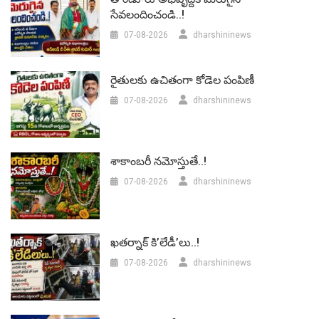
సేవలందించండి..!
07-08-2026
dharshininews
రైతులకు ఉచితంగా కోడెల పంపిణీ
07-08-2026
dharshininews
శాకాంబరీ నమోస్తుతే..!
07-08-2026
dharshininews
ఖతర్నాక్ కి’లేడీ’లు..!
07-08-2026
dharshininews