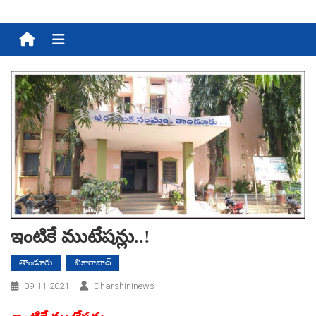
Menu
ఇంటికే ముటేష‌న్లు..!
తాండూరు
వికారాబాద్
09-11-2021
Dharshininews