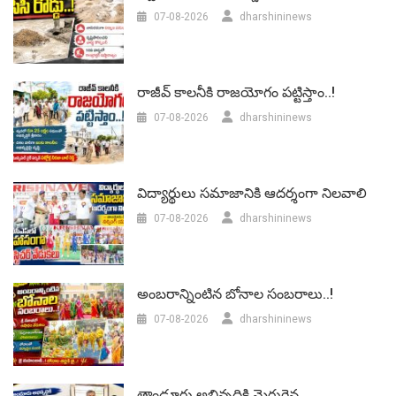
07-08-2026
dharshininews
రాజీవ్ కాలనీకి రాజయోగం పట్టిస్తాం..!
07-08-2026
dharshininews
విద్యార్థులు సమాజానికి ఆదర్శంగా నిలవాలి
07-08-2026
dharshininews
అంబరాన్నింటిన బోనాల సంబరాలు..!
07-08-2026
dharshininews
తాండూరు అభివృద్దికి మెరుగైన