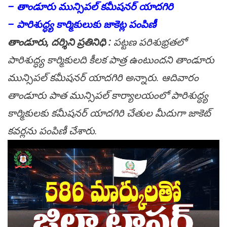
– తాండూరు మున్సిపల్ కమీషనర్ యాదగిరి
– పారిశుద్ధ్య కార్మికులుకు జాకెట్ల పంపిణీ
తాండూరు, దర్శిని ప్రతినిధి :
పట్టణ పరిశుభ్రతలో
పారిశుద్ధ్య కార్మికులది కీలక పాత్ర ఉంటుందని తాండూరు
మున్సిపల్ కమీషనర్ యాదగిరి అన్నారు. ఆదివారం
తాండూరు పాత మున్సిపల్ కార్యాలయంలో పారిశుద్ధ్య
కార్మికులకు కమీషనర్ యాదగిరి చేతుల మీదుగా జాకెట్
కవర్లను పంపిణీ చేశారు.