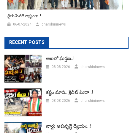
రైతు సేవలే లక్ష్యంగా..!
06-07-2024
dharshininews
RECENT POSTS
ఆటలో ఘర్షణ..!
08-08-2026
dharshininews
కష్టం మాది.. క్రెడిట్ మీదా..!
08-08-2026
dharshininews
వార్డు అభివృద్ధే ధ్యేయం..!