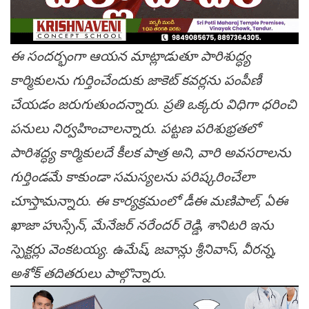
ఈ సందర్భంగా ఆయన మాట్లాడుతూ పారిశుద్ధ్య
కార్మికులను గుర్తించేందుకు జాకెట్ కవర్లను పంపీణీ
చేయడం జరుగుతుందన్నారు. ప్రతి ఒక్కరు విధిగా ధరించి
పనులు నిర్వహించాలన్నారు. పట్టణ పరిశుభ్రతలో
పారిశద్ధ్య కార్మికులదే కీలక పాత్ర అని, వారి అవసరాలను
గుర్తిండమే కాకుండా సమస్యలను పరిష్కరించేలా
చూస్తామన్నారు. ఈ కార్యక్రమంలో డీఈ మణిపాల్, ఏఈ
ఖాజా హుస్సేన్, మేనేజర్ నరేందర్ రెడ్డి, శానిటరి ఇను
స్పెక్టర్లు వెంకటయ్య. ఉమేష్, జవాన్లు శ్రీనివాస్, వీరన్న,
అశోక్ తదితరులు పాల్గొన్నారు.