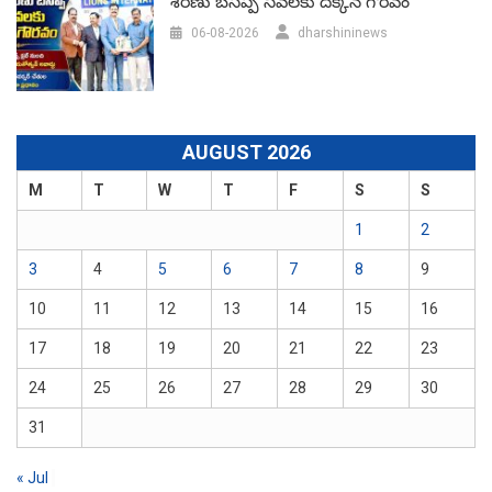
శరణు బసప్ప సేవలకు దక్కిన గౌరవం
06-08-2026
dharshininews
AUGUST 2026
M
T
W
T
F
S
S
1
2
3
4
5
6
7
8
9
10
11
12
13
14
15
16
17
18
19
20
21
22
23
24
25
26
27
28
29
30
31
« Jul