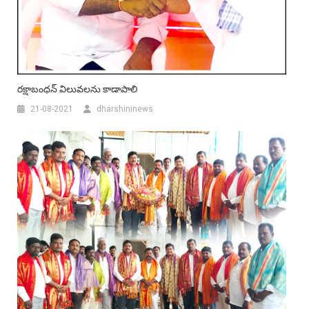
ర‌క్షాబంధ‌న్ విలువల‌ను కాడాపాలి
21-08-2021
dharshininews