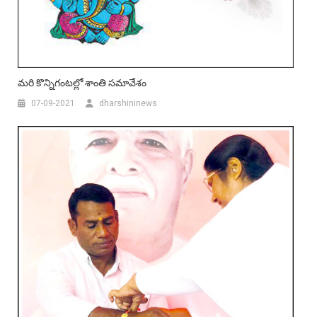
మ‌రి కొన్నిగంట‌ల్లో శాంతి స‌మావేశం
07-09-2021
dharshininews