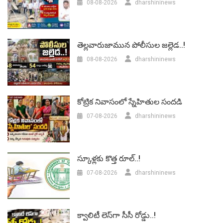
08-08-2026
dharshininews
తెల్లవారుజామున పోలీసుల జల్లెడ..!
08-08-2026
dharshininews
కోట్రిక నివాసంలో స్నేహితుల సందడి
07-08-2026
dharshininews
స్కూళ్లకు కొత్త రూల్..!
07-08-2026
dharshininews
క్వాలిటీ లెస్‌గా సీసీ రోడ్డు..!