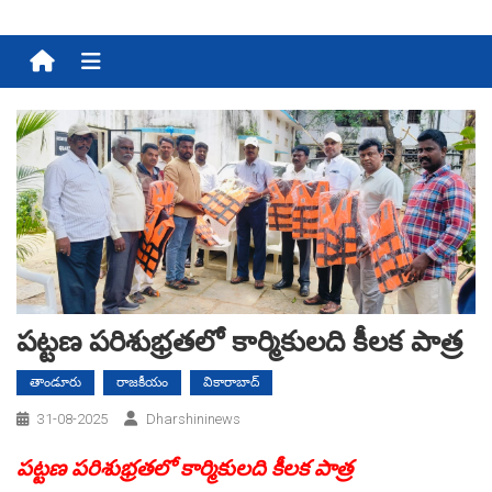
Menu
పట్టణ పరిశుభ్రతలో కార్మికులది కీలక పాత్ర
తాండూరు
రాజకీయం
వికారాబాద్
31-08-2025
Dharshininews
పట్టణ పరిశుభ్రతలో కార్మికులది కీలక పాత్ర