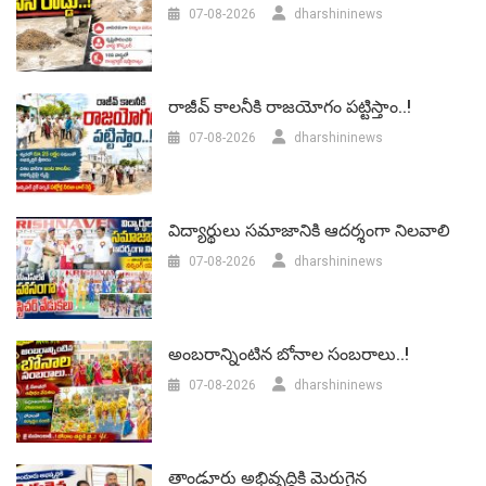
07-08-2026
dharshininews
రాజీవ్ కాలనీకి రాజయోగం పట్టిస్తాం..!
07-08-2026
dharshininews
విద్యార్థులు సమాజానికి ఆదర్శంగా నిలవాలి
07-08-2026
dharshininews
అంబరాన్నింటిన బోనాల సంబరాలు..!
07-08-2026
dharshininews
తాండూరు అభివృద్దికి మెరుగైన