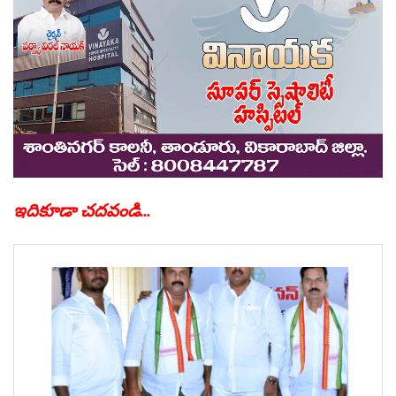
ఇదికూడా చదవండి…