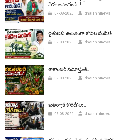
సేవలందించండి..!
07-08-2026
dharshininews
రైతులకు ఉచితంగా కోడెల పంపిణీ
07-08-2026
dharshininews
శాకాంబరీ నమోస్తుతే..!
07-08-2026
dharshininews
ఖతర్నాక్ కి’లేడీ’లు..!
07-08-2026
dharshininews