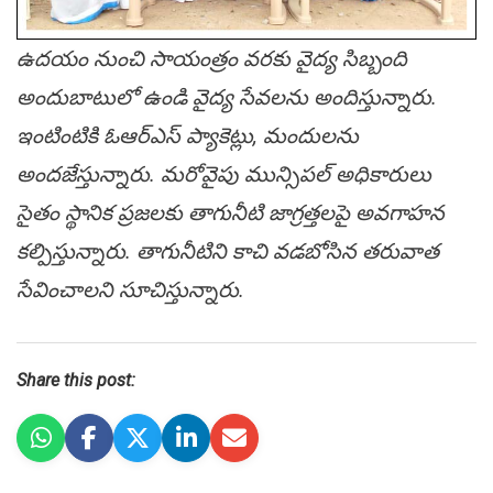
ఉద‌యం నుంచి సాయంత్రం వ‌రకు వైద్య సిబ్బంది
అందుబాటులో ఉండి వైద్య సేవ‌లను అందిస్తున్నారు.
ఇంటింటికి ఓఆర్ఎస్ ప్యాకెట్లు, మందుల‌ను
అంద‌జేస్తున్నారు. మ‌రోవైపు మున్సిప‌ల్ అధికారులు
సైతం స్థానిక ప్ర‌జ‌ల‌కు తాగునీటి జాగ్ర‌త్త‌ల‌పై అవ‌గాహ‌న
క‌ల్పిస్తున్నారు. తాగునీటిని కాచి వ‌డ‌బోసిన త‌రువాత
సేవించాల‌ని సూచిస్తున్నారు.
Share this post: