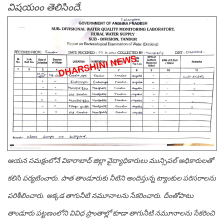
విషయంం తెలిసిందే.
ఆయ‌న స‌మ‌క్షంలోనే వికారాబాద్ జిల్లా వైద్యాధికారులు మున్సిప‌ల్ అధికారుల‌తో
క‌లిసి ప‌ర్య‌టించారు. పాత తాండూరుకు నీటిని అందిస్తున్న ట్యాంకుల ప‌రిస‌రాల‌ను
ప‌రిశీలించారు. అక్క‌డ తాగునీటి న‌మూనాల‌ను సేక‌రించారు. దీంతోపాటు
తాండూరు పట్టణంలోని వివిధ ప్రాంతాల్లో కూడా తాగునీటి నమూనాలను
సేకరించి