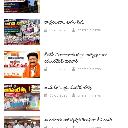
రాత్రయినా.. ఆగని సేవ..!
05-08-2026
dharshininews
బీజేపీ వికారాబాద్‌ జిల్లా అధ్యక్షులుగా
యు.రమేష్‌ కుమార్
05-08-2026
dharshininews
జయహో.. జై.. మనోహరన్న..!
05-08-2026
dharshininews
తాండూరు అభివృద్ధికి కేరాఫ్‌గా బీఎంఆర్‌