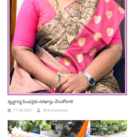
వృద్ధాప్య పింఛన్లకు దరఖాస్తు చేసుకోవాలి
17-08-2021
dharshininews