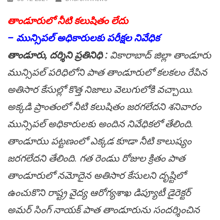
తాండూరులో నీటి కలుషితం లేదు
– మున్సిప‌ల్ అధికారుల‌కు ప‌రీక్ష‌ల నివేధిక
తాండూరు, ద‌ర్శిని ప్ర‌తినిధి :
వికారాబాద్ జిల్లా తాండూరు
మున్సిప‌ల్ ప‌రిధిలోని పాత తాండూరులో క‌ల‌క‌లం రేపిన
అతిసార కేసుల్లో కొత్త నిజాలు వెలుగులోకి వ‌చ్చాయి.
అక్క‌డి ప్రాంతంలో నీటి క‌లుషితం జ‌ర‌గ‌లేద‌ని శ‌నివారం
మున్సిప‌ల్ అధికారుల‌కు అందిన నివేధిక‌లో తేలింది.
తాండూరుు పట్టణంలో ఎక్కడ కూడా నీటి కాలుష్యం
జరగలేదని తేలింది. గత రెండుు రోజుల క్రితం పాత
తాండూరులో నమోదైన అతిసార కేసులని దృష్టిలో
ఉంచుకొని రాష్ట్ర వైద్య ఆరోగ్య‌శాఖ డిప్యూటీ డైరెక్ట‌ర్
అమ‌ర్ సింగ్ నాయ‌క్ పాత తాండూరును సందర్శించిన