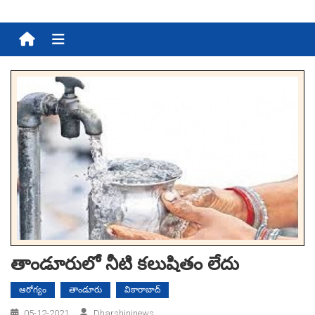
Menu
తాండూరులో నీటి కలుషితం లేదు
ఆరోగ్యం
తాండూరు
వికారాబాద్
05-12-2021
Dharshininews