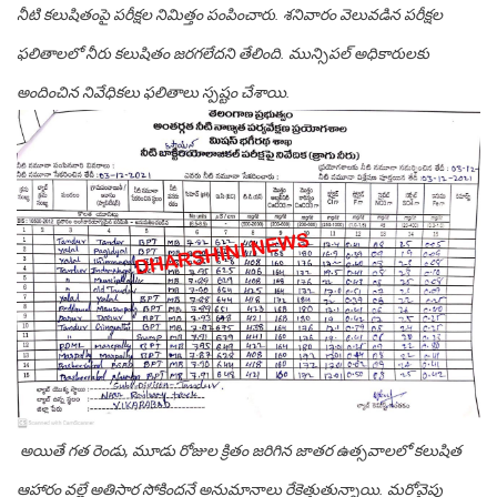
నీటి క‌లుషితంపై ప‌రీక్ష‌ల‌ నిమిత్తం పంపించారు. శ‌నివారం వెలువ‌డిన ప‌రీక్ష‌ల
ఫ‌లితాల‌లో నీరు క‌లుషితం జ‌ర‌గ‌లేద‌ని తేలింది. మున్సిప‌ల్ అధికారుల‌కు
అందించిన నివేధిక‌లు ఫ‌లితాలు స్ప‌ష్టం చేశాయి.
అయితే గ‌త రెండు, మూడు రోజుల క్రితం జ‌రిగిన జాత‌ర ఉత్స‌వాల‌లో క‌లుషిత
ఆహారం వ‌ల్లే అతిసార సోకింద‌నే అనుమానాలు రేకెత్తుతున్నాయి. మ‌రోవైపు