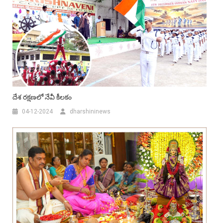
దేశ రక్షణలో నేవీ కీలకం
04-12-2024
dharshininews