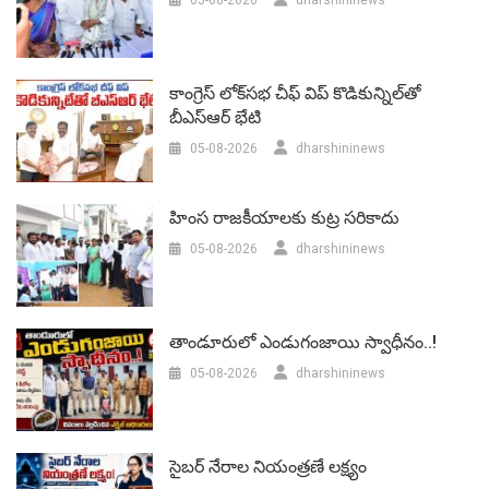
05-08-2026
dharshininews
కాంగ్రెస్ లోక్‌సభ చీఫ్ విప్ కొడికున్నిల్‌తో
బీఎస్‌ఆర్‌ భేటి
05-08-2026
dharshininews
హింస రాజకీయాలకు కుట్ర సరికాదు
05-08-2026
dharshininews
తాండూరులో ఎండుగంజాయి స్వాధీనం..!
05-08-2026
dharshininews
సైబర్ నేరాల నియంత్రణే లక్ష్యం