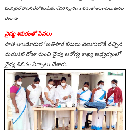
మున్సిప‌ల్ తాగునీటిలో క‌లుషితం లేద‌ని నిర్దార‌ణ కావ‌డంతో అధికారులు ఊర‌ట
చెందారు.
వైద్య శిబిరంతో సేవ‌లు
పాత తాండూరులో అతిసార కేసులు వెలుగులోకి వ‌చ్చిన
మ‌రుస‌టి రోజు నుంచి వైద్య ఆరోగ్య శాఖ్య ఆధ్వ‌ర్యంలో
వైద్య శిబిరం ఏర్పాటు చేశారు.