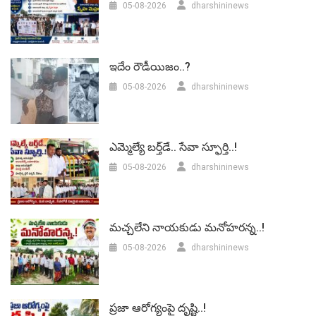
05-08-2026
dharshininews
ఇదేం రౌడీయిజం..?
05-08-2026
dharshininews
ఎమ్మెల్యే బర్త్‌డే.. సేవా స్ఫూర్తి..!
05-08-2026
dharshininews
మచ్చలేని నాయకుడు మనోహరన్న..!
05-08-2026
dharshininews
ప్రజా ఆరోగ్యంపై దృష్టి..!