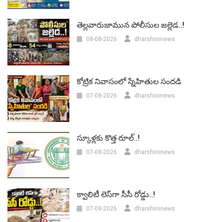
తెల్లవారుజామున పోలీసుల జల్లెడ..!
08-08-2026
dharshininews
కోట్రిక నివాసంలో స్నేహితుల సందడి
07-08-2026
dharshininews
స్కూళ్లకు కొత్త రూల్..!
07-08-2026
dharshininews
క్వాలిటీ లెస్‌గా సీసీ రోడ్డు..!
07-08-2026
dharshininews