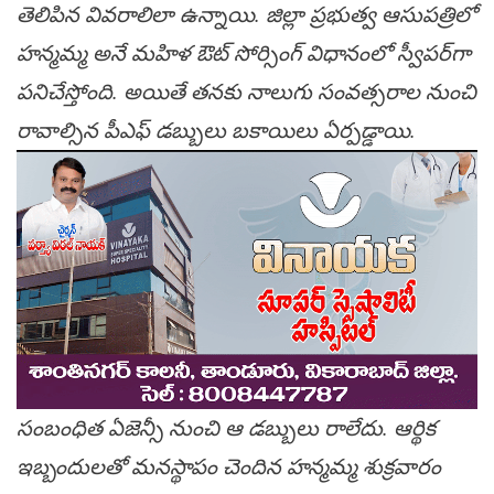
తెలిపిన వివరాలిలా ఉన్నాయి. జిల్లా ప్రభుత్వ ఆసుపత్రిలో
హన్మమ్మ అనే మహిళ ఔట్ సోర్సింగ్ విధానంలో స్వీపర్‌గా
పనిచేస్తోంది. అయితే తనకు నాలుగు సంవత్సరాల నుంచి
రావాల్సిన పీఎఫ్‌ డబ్బులు బకాయిలు ఏర్పడ్డాయి.
సంబంధిత ఏజెన్సీ నుంచి ఆ డబ్బులు రాలేదు. ఆర్థిక
ఇబ్బందులతో మనస్థాపం చెందిన హన్మమ్మ శుక్రవారం