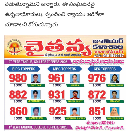
పడుతున్నామని అన్నారు. ఈ సంఘటనపై
ఉన్నతాధికారులు, స్పందించి న్యాయం జరిగేలా
చూడాలని కోరుతున్నారు.