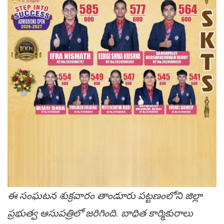
ఈ సంఘటన శుక్రవారం తాండూరు పట్టణంలోని జిల్లా
ప్రభుత్వ ఆసుపత్రిలో జరిగింది. బాధిత కార్మికురాలు