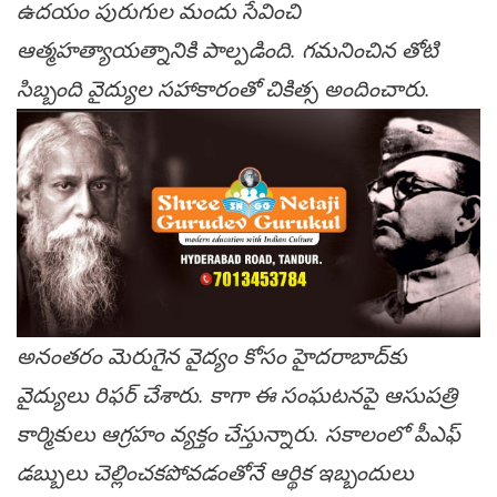
ఉదయం పురుగుల మందు సేవించి
ఆత్మహత్యాయత్నానికి పాల్పడింది. గమనించిన తోటి
సిబ్బంది వైద్యుల సహాకారంతో చికిత్స అందించారు.
అనంతరం మెరుగైన వైద్యం కోసం హైదరాబాద్‌కు
వైద్యులు రిఫర్ చేశారు. కాగా ఈ సంఘటనపై ఆసుపత్రి
కార్మికులు ఆగ్రహం వ్యక్తం చేస్తున్నారు. సకాలంలో పీఎఫ్
డబ్బులు చెల్లించకపోవడంతోనే ఆర్థిక ఇబ్బందులు