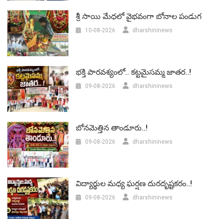
శ్రీ సాయి మేధలో వైభవంగా బోనాల పండుగ
10-08-2026
dharshininews
భక్తి పారవశ్యంలో.. కట్టమైసమ్మ జాతర..!
09-08-2026
dharshininews
బోనమెత్తిన తాండూరు..!
09-08-2026
dharshininews
విద్యార్థుల మధ్య ఘర్షణ దురదృష్టకరం..!
09-08-2026
dharshininews