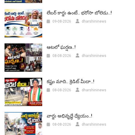
లేబర్‌ కార్డు ఉంటే.. భరోసా బోలెడు..!
09-08-2026
dharshininews
ఆటలో ఘర్షణ..!
08-08-2026
dharshininews
కష్టం మాది.. క్రెడిట్ మీదా..!
08-08-2026
dharshininews
వార్డు అభివృద్ధే ధ్యేయం..!
08-08-2026
dharshininews