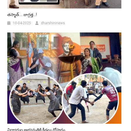
తస్మాత్…. జాగ్రత్త…!
10-04-2025
dharshininews
విద్యార్థుల అభ్యన్నతికి క్రీడలు దోహదం