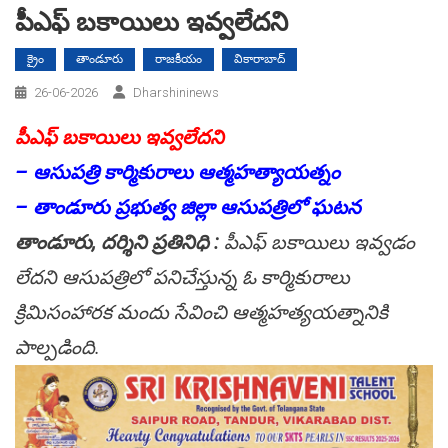
పీఎఫ్‌ బకాయిలు ఇవ్వలేదని
క్రైం
తాండూరు
రాజకీయం
వికారాబాద్
26-06-2026
Dharshininews
పీఎఫ్‌ బకాయిలు ఇవ్వలేదని
– ఆసుపత్రి కార్మికురాలు ఆత్మహత్యాయత్నం
– తాండూరు ప్రభుత్వ జిల్లా ఆసుపత్రిలో ఘటన
తాండూరు, దర్శిని ప్రతినిధి :
పీఎఫ్‌ బకాయిలు ఇవ్వడం
లేదని ఆసుపత్రిలో పనిచేస్తున్న ఓ కార్మికురాలు
క్రిమిసంహారక మందు సేవించి ఆత్మహత్యయత్నానికి
పాల్పడింది.