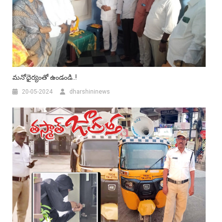
మనోధైర్యంతో ఉండండి..!
20-05-2024
dharshininews