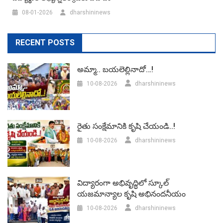
08-01-2026
dharshininews
RECENT POSTS
అమ్మా.. బయలెల్లినాదో…!
10-08-2026
dharshininews
రైతు సంక్షేమానికి కృషి చేయండి..!
10-08-2026
dharshininews
విద్యారంగా అభివృద్ధిలో స్కూల్‌
యజమాన్యాల కృషి అభినందనీయం
10-08-2026
dharshininews