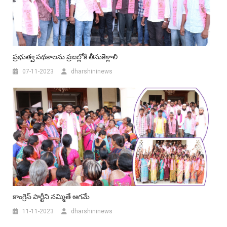
ప్రభుత్వ పథకాలను ప్రజల్లోకి తీసుకెళ్లాలి
07-11-2023
dharshininews
కాంగ్రెస్ పార్టీని నమ్మితే ఆగమే
11-11-2023
dharshininews