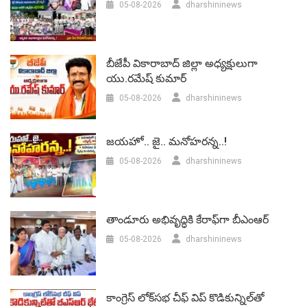
05-08-2026
dharshininews
బీజేపీ వికారాబాద్‌ జిల్లా అధ్యక్షులుగా
యు.రమేష్‌ కుమార్
05-08-2026
dharshininews
జయహో.. జై.. మనోహరన్న..!
05-08-2026
dharshininews
తాండూరు అభివృద్ధికి కేరాఫ్‌గా బీఎంఆర్‌
05-08-2026
dharshininews
కాంగ్రెస్ లోక్‌సభ చీఫ్ విప్ కొడికున్నిల్‌తో