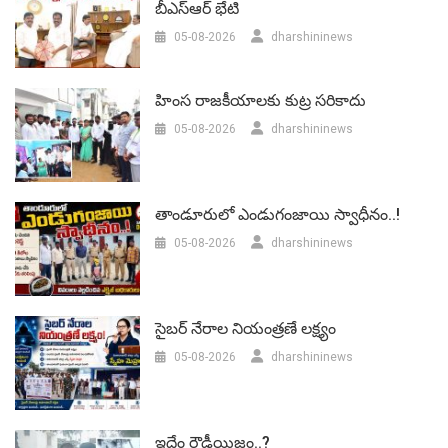
బీఎస్‌ఆర్‌ భేటి
05-08-2026
dharshininews
హింస రాజకీయాలకు కుట్ర సరికాదు
05-08-2026
dharshininews
తాండూరులో ఎండుగంజాయి స్వాధీనం..!
05-08-2026
dharshininews
సైబర్ నేరాల నియంత్రణే లక్ష్యం
05-08-2026
dharshininews
ఇదేం రౌడీయిజం..?