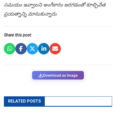
స‌మ‌యం ఇవ్వాల‌ని అంగీకారం జ‌ర‌గ‌డంతో కూల్చివేత
ప్ర‌య‌త్నాన్ని మానుకున్నారు.
Share this post:
Download as Image
RELATED POSTS