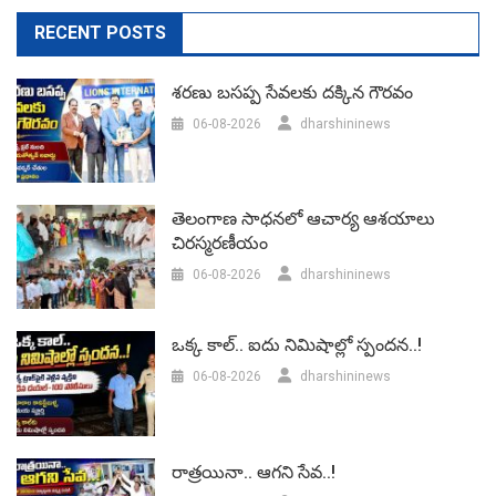
RECENT POSTS
శరణు బసప్ప సేవలకు దక్కిన గౌరవం
06-08-2026
dharshininews
తెలంగాణ సాధనలో ఆచార్య ఆశయాలు
చిరస్మరణీయం
06-08-2026
dharshininews
ఒక్క కాల్.. ఐదు నిమిషాల్లో స్పందన..!
06-08-2026
dharshininews
రాత్రయినా.. ఆగని సేవ..!