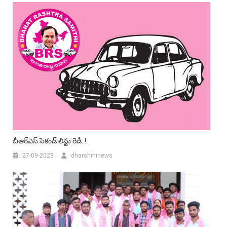
బీఆర్ఎస్ సెకండ్ లిస్టు రెడీ..!
27-09-2023
dharshininews