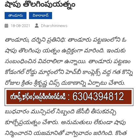
షాపు తొల‌గింపుయ‌త్నం
తాండూరు
వికారాబాద్
18-08-2021
Dharshininews
తాండూరు, ద‌ర్శిని ప్ర‌తినిధి: తాండూరు ప‌ట్ట‌ణంలోని ఓ
షాపు తొల‌గింపు య‌త్నం ఉద్రిక్తంగా మారింది. ఇందుకు
సంబంధించిన వివ‌రాలిలా ఉన్నాయి. తాండూరు ప‌ట్ట‌ణం
కోడంగ‌ల్ రోడ్డు మార్గంలోని హెచ్‌బీ కాంప్లెక్స్ వ‌ద్ద గ‌త కొన్ని
రోజుల క్రితం శ్రీ‌కృష్ణ చిప్స్ దుకాణాన్ని ఏర్పాటు చేశారు.
బుధ‌వారం మున్సిప‌ల్ సిబ్బంది జేసీబీ తీసుక‌వ‌చ్చి
కూల్చేప్ర‌య‌త్నం చేశారు. అనుమ‌తులు లేకుండా షాపు
నిర్మించార‌ని య‌జ‌మానితో వాగ్వివాదం జ‌రిగింది. కొంత