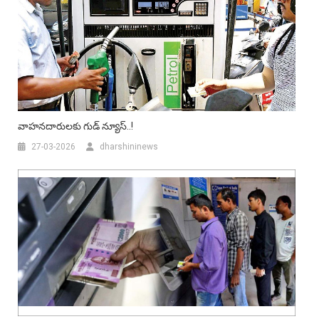
వాహనదారులకు గుడ్ న్యూస్..!
27-03-2026
dharshininews