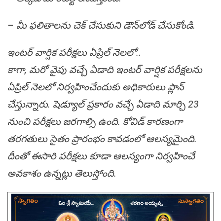
– మీ ఫలితాలను చెక్ చేసుకుని డౌన్‌లోడ్ చేసుకోండి.
ఇంటర్‌ వార్షిక పరీక్షలు ఏప్రిల్‌ నెలలో..
కాగా, మరో వైపు వచ్చే ఏడాది ఇంటర్‌ వార్షిక పరీక్షలను
ఏప్రిల్‌ నెలలో నిర్వహించేందుకు అధికారులు ప్లాన్
చేస్తున్నారు. షెడ్యూల్‌ ప్రకారం వచ్చే ఏడాది మార్చి 23
నుంచి పరీక్షలు జరగాల్సి ఉంది. కోవిడ్‌ కారణంగా
తరగతులు సైతం ప్రారంభం కావడంలో ఆలస్యమైంది.
దీంతో ఈసారి పరీక్షలు కూడా ఆలస్యంగా నిర్వహించే
అవకాశం ఉన్నట్లు తెలుస్తోంది.