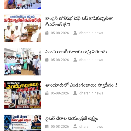
కాంగ్రెస్ లోక్‌సభ చీఫ్ విప్ కొడికున్నిల్‌తో
బీఎస్‌ఆర్‌ భేటి
05-08-2026
dharshininews
హింస రాజకీయాలకు కుట్ర సరికాదు
05-08-2026
dharshininews
తాండూరులో ఎండుగంజాయి స్వాధీనం..!
05-08-2026
dharshininews
సైబర్ నేరాల నియంత్రణే లక్ష్యం
05-08-2026
dharshininews