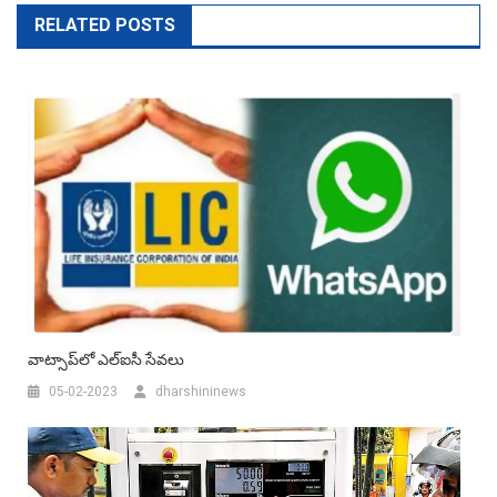
RELATED POSTS
వాట్సాప్‌లో ఎల్ఐసీ సేవలు
05-02-2023
dharshininews