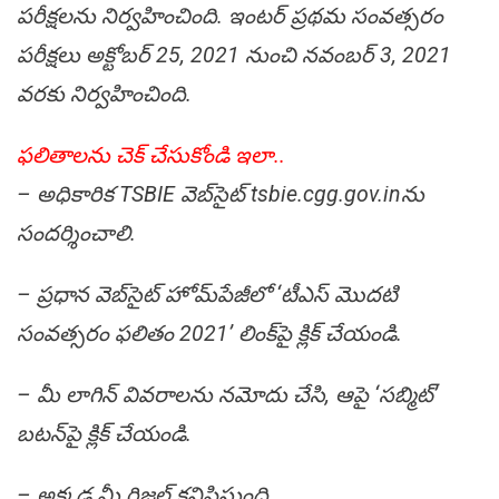
పరీక్షలను నిర్వహించింది. ఇంటర్ ప్రథమ సంవత్సరం
పరీక్షలు అక్టోబర్ 25, 2021 నుంచి నవంబర్ 3, 2021
వరకు నిర్వహించింది.
ఫ‌లితాల‌ను చెక్ చేసుకోండి ఇలా..
– అధికారిక TSBIE వెబ్‌సైట్‌ tsbie.cgg.gov.inను
సందర్శించాలి.
– ప్రధాన వెబ్‌సైట్ హోమ్‌పేజీలో ‘టీఎస్ మొదటి
సంవత్సరం ఫలితం 2021’ లింక్‌పై క్లిక్ చేయండి.
– మీ లాగిన్ వివరాలను నమోదు చేసి, ఆపై ‘సబ్మిట్’
బటన్‌పై క్లిక్ చేయండి.
– అక్కడ మీ రిజల్ట్ కనిపిస్తుంది.