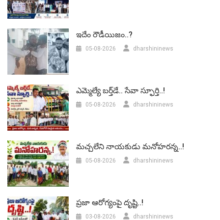
ఇదేం రౌడీయిజం..?
05-08-2026
dharshininews
ఎమ్మెల్యే బర్త్‌డే.. సేవా స్ఫూర్తి..!
05-08-2026
dharshininews
మచ్చలేని నాయకుడు మనోహరన్న..!
05-08-2026
dharshininews
ప్రజా ఆరోగ్యంపై దృష్టి..!
03-08-2026
dharshininews