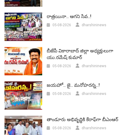
రాత్రయినా.. ఆగని సేవ..!
05-08-2026
dharshininews
బీజేపీ వికారాబాద్‌ జిల్లా అధ్యక్షులుగా
యు.రమేష్‌ కుమార్
05-08-2026
dharshininews
జయహో.. జై.. మనోహరన్న..!
05-08-2026
dharshininews
తాండూరు అభివృద్ధికి కేరాఫ్‌గా బీఎంఆర్‌
05-08-2026
dharshininews