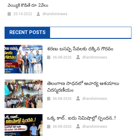
వెయ్యికి కొడితే రూ. 2వేలు
25-10-2022
dharshininews
RECENT POSTS
శరణు బసప్ప సేవలకు దక్కిన గౌరవం
06-08-2026
dharshininews
తెలంగాణ సాధనలో ఆచార్య ఆశయాలు
చిరస్మరణీయం
06-08-2026
dharshininews
ఒక్క కాల్.. ఐదు నిమిషాల్లో స్పందన..!
06-08-2026
dharshininews