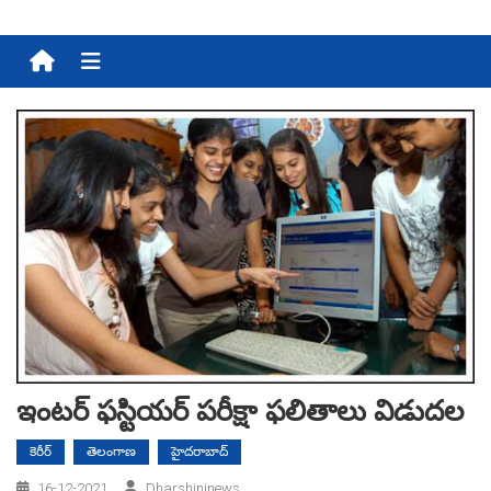
Menu
ఇంటర్ ఫస్టియర్ పరీక్షా ఫలితాలు విడుదల
కెరీర్
తెలంగాణ
హైదరాబాద్
16-12-2021
Dharshininews