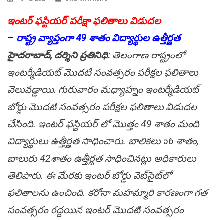
ఇంటర్ ఫస్టియర్ పరీక్షా ఫలితాలు విడుదల
– రాష్ట్ర వ్యాప్తంగా 49 శాతం విద్యార్థుల ఉత్తీర్ణ‌త
హైద‌రాబాద్‌, ద‌ర్శిని ప్ర‌తినిధి:
తెలంగాణ రాష్ట్రంలో
ఇంటర్మీడియట్‌ మొదటి సంవత్సరం పరీక్షల ఫలితాలు
వెలువ‌డ్డాయి. గురువారం మ‌ధ్యాహ్నం ఇంటర్మీడియట్
బోర్డు మొదటి సంవత్సరం పరీక్షల ఫలితాలు విడుదల
చేసింది. ఇంటర్ ఫస్టియర్ లో మొత్తం 49 శాతం మంది
విద్యార్థులు ఉత్తీర్ణత సాధించారు. బాలికలు 56 శాతం,
బాలురు 42శాతం ఉత్తీర్ణత సాధించినట్లు అధికారులు
తెలిపారు. ఈ మేరకు ఇంటర్‌ బోర్డు వెబ్‌సైట్‌లో
ఫలితాలను ఉంచింది. కరోనా మహమ్మారి కారణంగా గత
సంవత్సరం రద్దయిన ఇంటర్‌ మొదటి సంవత్సరం