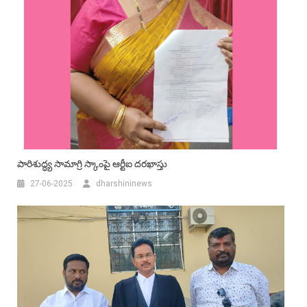
పారిశుద్ధ్య సామాగ్రి స్కాంపై ఆర్టీఐ దరఖాస్తు
27-06-2025
dharshininews