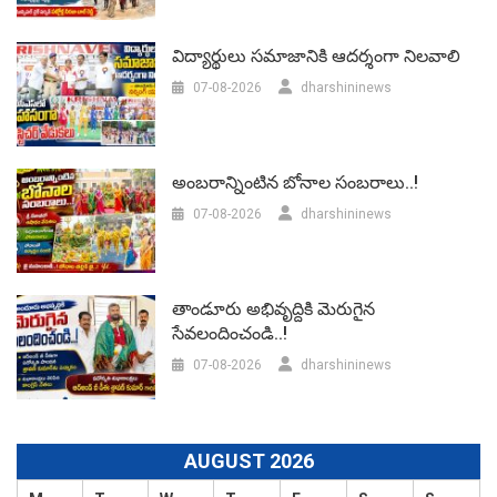
విద్యార్థులు సమాజానికి ఆదర్శంగా నిలవాలి
07-08-2026
dharshininews
అంబరాన్నింటిన బోనాల సంబరాలు..!
07-08-2026
dharshininews
తాండూరు అభివృద్దికి మెరుగైన
సేవలందించండి..!
07-08-2026
dharshininews
AUGUST 2026