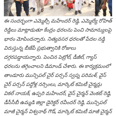
ఈ సందర్భంగా ఎమ్మెల్సీ మహేందర్ రెడ్డి, ఎమ్మెల్యే రోహిత్
రెడ్డిలు మాట్లాడుతూ కేంద్రం ధరలను పెంచి సామాన్యులపై
భారం మోపిందన్నారు. నిత్యవసర ధరలతో పేదల నడ్డి
విరుస్తున్న బీజేపీ ప్రభుత్వానికి రోజులు
దగ్గరపడ్డాయన్నారు. పెంచిన పెట్రోల్, డీజీల్, గ్యాస్
ధరలను తగ్గించాలని డిమాండ్ చేశారు. ఈ కార్యక్రమంలో
తాండూరు మున్సిపల్ చైర్ పర్సన్ స్వప్న పరిమళ్, వైస్
చైర్ పర్సన్ పద్దోళ్ల నర్సింలు, మార్కెట్ కమిటీ చైర్మన్లు
వికల్ నాయక్, ఉప్పరి మహేందర్, వైస్ చైర్మన్ వెంకట్ రెడ్డి,
డీసీసీబీ ఉమ్మడి జిల్లా డైరెక్టర్ రవీందర్ రెడ్డి, మున్సిపల్
మాజీ చైర్మన్ విశ్వనాథ్ గౌడ్, మార్కెట్ కమిటీ మాజీ చైర్మన్