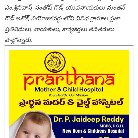
ఎం.శ్రీనివాస్, సంతోష్ గౌడ్, యువనాయకులు మంతన్
గౌడ్ అశోక్, నియోజకవర్గంలోని వివిధ గ్రామాల ప్రజా
ప్రతినిధులు, నాయకులు, కార్యకర్తలు తదితరులు
పాల్గొన్నారు.