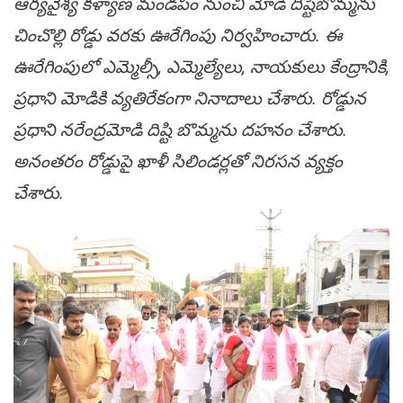
ఆర్యవైశ్య కళ్యాణ మండపం నుంచి మోడి దిష్టిబొమ్మను
చించొల్లి రోడ్డు వరకు ఊరేగింపు నిర్వహించారు. ఈ
ఊరేగింపులో ఎమ్మెల్సీ, ఎమ్మెల్యేలు, నాయకులు కేంద్రానికి,
ప్రధాని మోడికి వ్యతిరేకంగా నినాదాలు చేశారు. రోడ్డున
ప్రధాని నరేంద్రమోడి దిష్టి బొమ్మను దహనం చేశారు.
అనంతరం రోడ్డుపై ఖాళీ సిలిండర్లతో నిరసన వ్యక్తం
చేశారు.