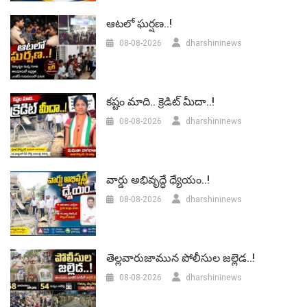
ఆటలో ఘర్షణ..!
08-08-2026
dharshininews
కష్టం మాది.. క్రెడిట్ మీదా..!
08-08-2026
dharshininews
వార్డు అభివృద్ధే ధ్యేయం..!
08-08-2026
dharshininews
తెల్లవారుజామున పోలీసుల జల్లెడ..!
08-08-2026
dharshininews