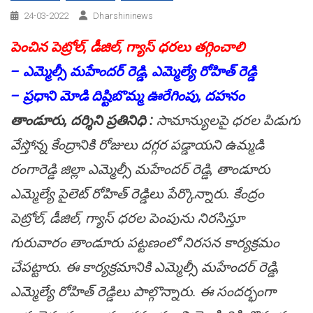
24-03-2022
Dharshininews
పెంచిన పెట్రోల్, డీజిల్, గ్యాస్ ధరలు తగ్గించాలి
– ఎమ్మెల్సీ మహేందర్ రెడ్డి, ఎమ్మెల్యే రోహిత్ రెడ్డి
– ప్రధాని మోడి దిష్టిబొమ్మ ఊరేగింపు, దహనం
తాండూరు, ద‌ర్శిని ప్ర‌తినిధి :
సామాన్యులపై ధరల పిడుగు
వేస్తోన్న కేంద్రానికి రోజులు దగ్గర పడ్డాయని ఉమ్మడి
రంగారెడ్డి జిల్లా ఎమ్మెల్సీ మహేందర్ రెడ్డి, తాండూరు
ఎమ్మెల్యే పైలెట్ రోహిత్ రెడ్డిలు పేర్కొన్నారు. కేంద్రం
పెట్రోల్, డీజిల్, గ్యాస్ ధరల పెంపును నిరసిస్తూ
గురువారం తాండూరు పట్టణంలో నిరసన కార్యక్రమం
చేపట్టారు. ఈ కార్యక్రమానికి ఎమ్మెల్సీ మహేందర్ రెడ్డి,
ఎమ్మెల్యే రోహిత్ రెడ్డిలు పాల్గొన్నారు. ఈ సందర్భంగా