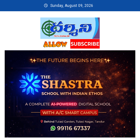
Skip
Sunday, August 09, 2026
to
content