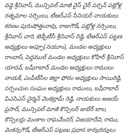
వడ్డె శ్రీనివాస్, మున్సిపల్ మాజీ వైస్ చైర్ పర్సన్ పట్లోళ్ల
రత్నమాల నర్సింలు, టీఆర్ఎస్ సీనియర్ నాయకులు
కరణం పురుషోత్తంరావు, రాజుగౌడ్, ప‌ట్లోళ్ల న‌ర్సింలు,
శ్రీ‌నివాస్ చారి, జెడ్పీటీసీ శ్రీనివాస్ రెడ్డి, టీఆర్ఎస్ పట్టణ
అధ్యక్షులు అప్పూ(నయూం), మండల అధ్యక్షులు
రాందాస్, పెద్దముల్ మండల అధ్యక్షులు కోహిర్ శ్రీనివాస్
యాదవ్, బషీరాబాద్ మండల అధ్యక్షులు రాములు
నాయక్, ఎంపీటీసీల జిల్లా ఫోరం అధ్యక్షులు సాయిరెడ్డి,
సర్పంచుల సంఘం అధ్యక్షులు రాములు, బషీరాబాద్
పిఎసిఎస్ చైర్మన్ వెంకట్రామ్ రెడ్డి, నాయకులు అజయ్
ప్రసాద్, మున్సిపల్ మాజీ కౌన్సిలర్ జుబేర్ బాల,
కౌన్సిలర్లు మంకాల రాఘవేందర్, విజయాదేవి, రాము,
వెంకన్నగౌడ్, టీఆర్ఎస్ పట్టణు ప్రధాన కార్యదర్శులు