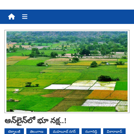
Menu
ఆన్‌లైన్‌లో భూ న‌క్ష‌..!
టెక్నాలజీ
తెలంగాణ
మహబూబ్ నగర్
రంగారెడ్డి
వికారాబాద్