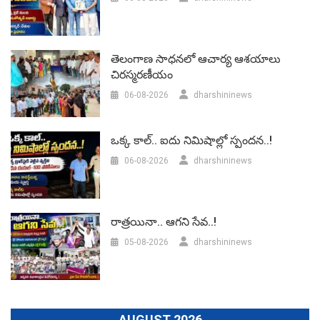
తెలంగాణ సాధనలో ఆచార్య ఆశయాలు
చిరస్మరణీయం
06-08-2026
dharshininews
ఒక్క కాల్.. ఐదు నిమిషాల్లో స్పందన..!
06-08-2026
dharshininews
రాత్రయినా.. ఆగని సేవ..!
05-08-2026
dharshininews
AUGUST 2026