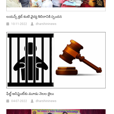
లయన్స్ క్లబ్ కంటి వైద్య శిబిరానికి స్పందన
10-11-2022
dharshininews
ఫీల్డ్ అసిస్టెంట్‌కు మూడు నెలల జైలు
04-07-2022
dharshininews