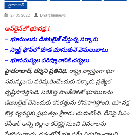
హైదరాబాద్
27-05-2022
Dharshininews
ఆన్‌లైన్‌లో భూన‌క్ష‌..!
– భూముల‌ను డిజిట‌లైజ్ చేస్తున్న స‌ర్కారు
– స్మార్ట్ ఫోన్‌లో కూడ చూసుకునే వెసులుబాటు
– భూస‌మ‌స్య‌ల ప‌రిష్కారానికి చ‌ర్య‌లు
హైద‌రాబాద్, ద‌ర్శిని ప్ర‌తినిధి:
రాష్ట్ర వ్యాప్తంగా భూ
స‌మ‌స్య‌ల‌ను ప‌రిష్క‌రించేందుకు స‌ర్కారు ప్ర‌త్యేక
దృష్టిసారిస్తోంది. స‌రికొత్త సాంకేతిక‌తో భూముల‌ను
డిజిట‌లైజ్ చేసేందుకు క‌స‌రత్తును కొన‌సాగిస్తోంది. భూ న‌క్ష
కొత్త వ్య‌వ‌స్థ‌కు ప్ర‌భుత్వం శ్రీ‌కారం చుడుతోంది. దీనిపై సీఎం
కేసీఆర్ అన్ని జిల్లాల క‌లెక్ట‌ర్ల నుంచి వివ‌రాల‌ను
సేక‌రిస్తున్నారు. గ‌తంలోనే భూ స‌ర్వే నిర్వ‌హించాల‌ని