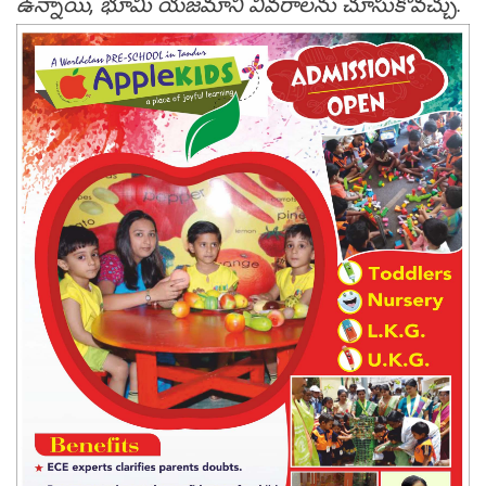
ఉన్నాయి, భూమి య‌జ‌మాని వివ‌రాల‌ను చూసుకోవ‌చ్చు.