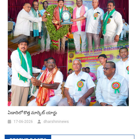
ఏడాదిలో కొత్త మార్కెట్ యార్డు
17-06-2026
dharshininews