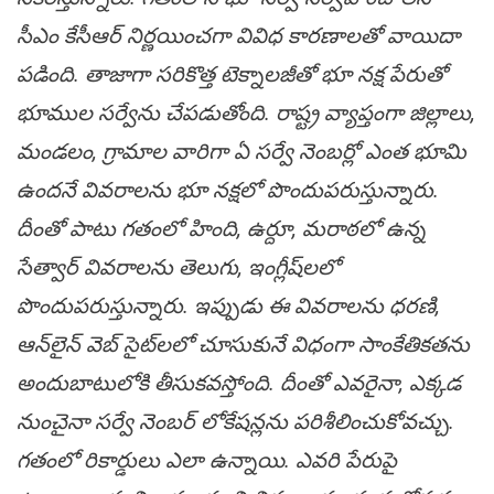
సీఎం కేసీఆర్ నిర్ణ‌యించ‌గా వివిధ కార‌ణాల‌తో వాయిదా
ప‌డింది. తాజాగా స‌రికొత్త టెక్నాల‌జీతో భూ న‌క్ష పేరుతో
భూముల స‌ర్వేను చేప‌డుతోంది. రాష్ట్ర వ్యాప్తంగా జిల్లాలు,
మండ‌లం, గ్రామాల వారిగా ఏ స‌ర్వే నెంబ‌ర్లో ఎంత భూమి
ఉంద‌నే వివ‌రాల‌ను భూ న‌క్ష‌లో పొందుప‌రుస్తున్నారు.
దీంతో పాటు గ‌తంలో హింది, ఉర్దూ, మ‌రాఠ‌లో ఉన్న
సేత్వార్ వివ‌రాల‌ను తెలుగు, ఇంగ్లీష్‌ల‌లో
పొందుప‌రుస్తున్నారు. ఇప్పుడు ఈ వివ‌రాల‌ను ధ‌ర‌ణి,
ఆన్‌లైన్ వెబ్ సైట్‌ల‌లో చూసుకునే విధంగా సాంకేతిక‌త‌ను
అందుబాటులోకి తీసుక‌వ‌స్తోంది. దీంతో ఎవ‌రైనా, ఎక్క‌డ
నుంచైనా స‌ర్వే నెంబ‌ర్ లోకేష‌న్ల‌ను ప‌రిశీలించుకోవ‌చ్చు.
గ‌తంలో రికార్డులు ఎలా ఉన్నాయి. ఎవ‌రి పేరుపై