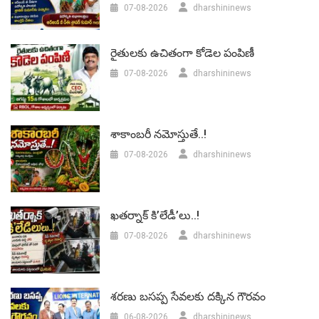
07-08-2026
dharshininews
రైతులకు ఉచితంగా కోడెల పంపిణీ
07-08-2026
dharshininews
శాకాంబరీ నమోస్తుతే..!
07-08-2026
dharshininews
ఖతర్నాక్ కి’లేడీ’లు..!
07-08-2026
dharshininews
శరణు బసప్ప సేవలకు దక్కిన గౌరవం
06-08-2026
dharshininews