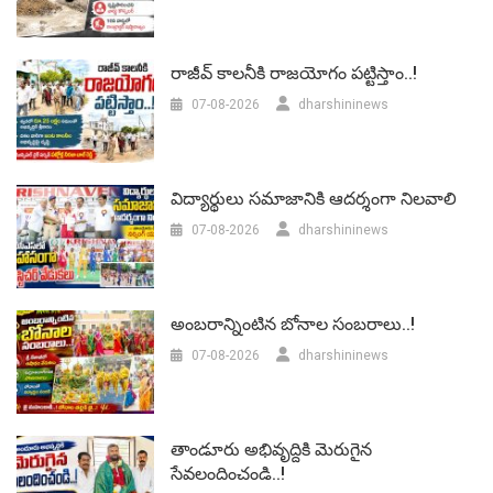
రాజీవ్ కాలనీకి రాజయోగం పట్టిస్తాం..!
07-08-2026
dharshininews
విద్యార్థులు సమాజానికి ఆదర్శంగా నిలవాలి
07-08-2026
dharshininews
అంబరాన్నింటిన బోనాల సంబరాలు..!
07-08-2026
dharshininews
తాండూరు అభివృద్దికి మెరుగైన
సేవలందించండి..!