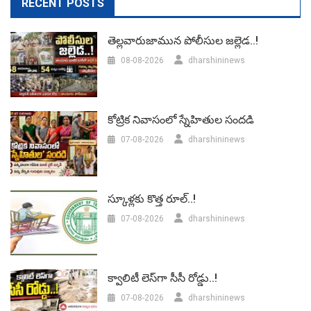
RECENT POSTS
తెల్లవారుజామున పోలీసుల జల్లెడ..!
08-08-2026
dharshininews
కోట్రిక నివాసంలో స్నేహితుల సందడి
07-08-2026
dharshininews
స్కూళ్లకు కొత్త రూల్..!
07-08-2026
dharshininews
క్వాలిటీ లెస్‌గా సీసీ రోడ్డు..!
07-08-2026
dharshininews