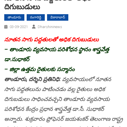
దిగుబుడులు
తాండూరు
రంగారెడ్డి
వికారాబాద్
03-09-2021
Dharshininews
నూత‌న సాగు ప‌ద్ద‌తుల‌తో అధిక దిగుబుడులు
– తాండూరు వ్య‌వ‌సాయ ప‌రిశోధ‌న స్థానం శాస్త్రవేత్త
డా.సుధాక‌ర్
– జిల్లా ఉత్త‌మ రైతుల‌కు స‌న్మానం
తాండూరు, ద‌ర్శిని ప్ర‌తినిధి:
వ్య‌వ‌సాయంలో నూత‌న
సాగు ప‌ద్ద‌త‌లును పాటించ‌డం వ‌ల్ల రైతులు అధిక
దిగుబ‌డులు సాధించ‌వ‌చ్చ‌ని తాండూరు వ్య‌వ‌సాయ
ప‌రిశోధ‌న కేంద్రం ప్ర‌ధాన శాస్త్రవేత్త డా.సీ. సుధాక‌ర్
అన్నారు. శుక్ర‌వారం ఫ్రోఫెస‌ర్ జ‌య‌శంక‌ర్ తెలంగాణ రాష్ట్ర