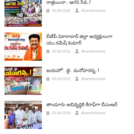
రాత్రయినా.. ఆగని సేవ..!
05-08-2026
dharshininews
బీజేపీ వికారాబాద్‌ జిల్లా అధ్యక్షులుగా
యు.రమేష్‌ కుమార్
05-08-2026
dharshininews
జయహో.. జై.. మనోహరన్న..!
05-08-2026
dharshininews
తాండూరు అభివృద్ధికి కేరాఫ్‌గా బీఎంఆర్‌
05-08-2026
dharshininews