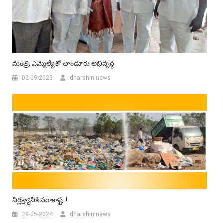
మంత్రి, ఎమ్మెల్యేతో తాండూరు అభివృద్ధి
02-09-2023
dharshininews
నిర్లక్ష్యానికి పరాకాష్ట..!
29-05-2024
dharshininews