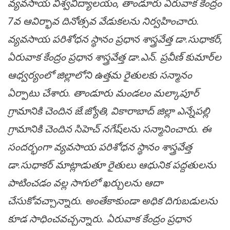
వ్య‌వ‌సాయ విశ్వ‌విద్యాల‌యం, తాండూరు ఏరువాక కేంద్రం
7వ ఆవిర్భావ దినోత్స‌వ వేడుక‌ల‌ను నిర్వ‌హించారు.
వ్య‌వ‌సాయ ప‌రిశోధ‌న స్థానం ప్ర‌ధాన శాస్త్రవేత్త డా.సుధాక‌ర్,
ఏరువాక కేంద్రం ప్ర‌ధాన శాస్త్రవేత్త డా.ఎన్. ప్ర‌వీణ్ కుమార్‌ల
ఆధ్వ‌ర్యంలో జిల్లాలోని ఉత్త‌మ రైతుల‌కు స‌న్మానం
ఏర్పాటు చేశారు. తాండూరు మండ‌లం మ‌ల్కాపూర్
గ్రామానికి చెందిన జే.జ్యోతి, వికారాబాద్ జిల్లా ఎన్నేప‌ల్లి
గ్రామానికి చెందిన సిహెచ్ న‌గేష్‌ల‌ను స‌న్మానించారు. ఈ
సంద‌ర్భంగా వ్య‌వ‌సాయ ప‌రిశోధ‌న స్థానం శాస్త్రవేత్త
డా.సుధాక‌ర్ మాట్లాడుతూ రైతులు ఆధునిక ప‌ద్ద‌తుల‌ను
పాటించ‌డం వ‌ల్ల సాగులో ఖ‌ర్చుల‌ను ఆదా
చేసుకోవ‌చ్చాన్నారు. అంతేకాకుండా అధిక దిగుబడుల‌ను
కూడ సాధించ‌వ‌చ్చ‌న్నారు. ఏరువాక కేంద్రం ప్ర‌ధాన