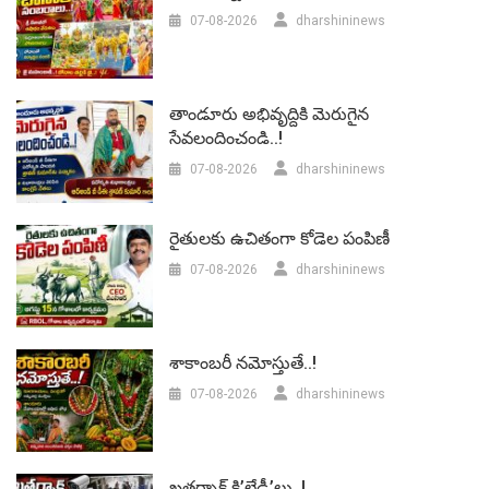
07-08-2026
dharshininews
తాండూరు అభివృద్దికి మెరుగైన
సేవలందించండి..!
07-08-2026
dharshininews
రైతులకు ఉచితంగా కోడెల పంపిణీ
07-08-2026
dharshininews
శాకాంబరీ నమోస్తుతే..!
07-08-2026
dharshininews
ఖతర్నాక్ కి’లేడీ’లు..!