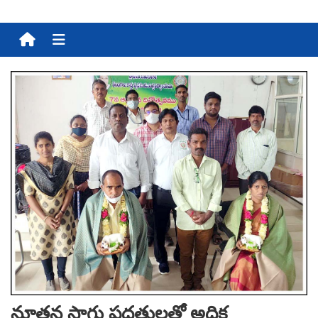
Menu
నూత‌న సాగు ప‌ద్ద‌తుల‌తో అధిక