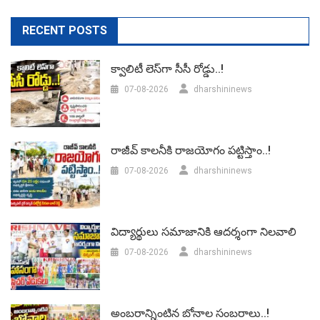
RECENT POSTS
క్వాలిటీ లెస్‌గా సీసీ రోడ్డు..!
07-08-2026
dharshininews
రాజీవ్ కాలనీకి రాజయోగం పట్టిస్తాం..!
07-08-2026
dharshininews
విద్యార్థులు సమాజానికి ఆదర్శంగా నిలవాలి
07-08-2026
dharshininews
అంబరాన్నింటిన బోనాల సంబరాలు..!