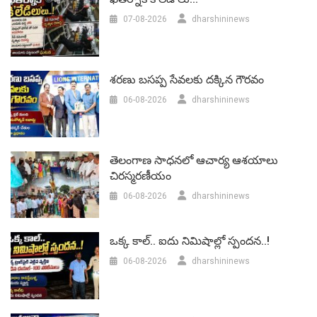
07-08-2026
dharshininews
శరణు బసప్ప సేవలకు దక్కిన గౌరవం
06-08-2026
dharshininews
తెలంగాణ సాధనలో ఆచార్య ఆశయాలు
చిరస్మరణీయం
06-08-2026
dharshininews
ఒక్క కాల్.. ఐదు నిమిషాల్లో స్పందన..!
06-08-2026
dharshininews