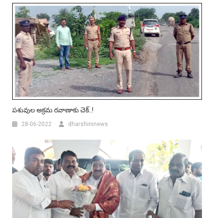
పశువుల అక్రమ రవాణాకు చెక్..!
28-06-2022
dharshininews