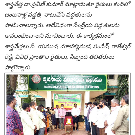
శాస్త్రవేత్త డా.ప్ర‌వీణ్ కుమార్ మాట్లాడుతూ రైతులు కందిలో
జంట‌సాళ్ల ప‌ద్ద‌తి, నాటువేసే ప‌ద్ద‌తుల‌ను
పాటించాల‌న్నారు. అదేవిధంగా సేంద్రీయ ప‌ద్ద‌తులను
అవ‌లంభించాల‌ని సూచించారు. ఈ కార్య‌క్ర‌మంలో
శాస్త్రవేత్త‌లు సీ. య‌మున‌, మాణిక్య‌మ‌ణి, సందీప్, రాజేశ్వ‌ర్
రెడ్డి, వివిధ ప్రాంతాల రైతులు, సిబ్బంది త‌దిత‌రులు
పాల్గొన్నారు.