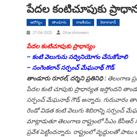
పేదల కంటిచూపుకు ప్రాధాన
ఆరోగ్యం
తాండూరు
రాజకీయం
వికారాబాద్
27-04-2023
Dharshininews
పేదల కంటిచూపుకు ప్రాధాన్యం
– కంటి వెలుగును సద్వినియోగం చేసుకోవాలి
– సంగెంకలాన్ సర్పంచ్ మేఘనాథ్ గౌడ్
తాండూరు రూరల్, దర్శిని ప్రతినిధి :
తెలంగాణ ప్రభ
పేదల కంటి చూపుకు ప్రాధాన్యత ఇస్తోందని తా
సర్పంచ్ మేఘనాథ్ గౌడ్ అన్నారు. గురువారం త
రెండో విడత కంటి వెలుగు శిబిరాన్ని సర్పంచ్ 
మాట్లాడుతూ తెలంగాణ రాష్ట్రంలో సీఎం కేసీఆర్ స
ప్రవేశ పెట్టిందన్నారు. రాష్ట్రంలో వృద్దులతో 