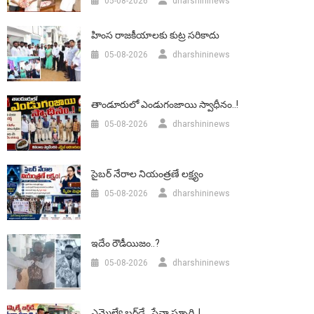
05-08-2026
dharshininews
హింస రాజకీయాలకు కుట్ర సరికాదు
05-08-2026
dharshininews
తాండూరులో ఎండుగంజాయి స్వాధీనం..!
05-08-2026
dharshininews
సైబర్ నేరాల నియంత్రణే లక్ష్యం
05-08-2026
dharshininews
ఇదేం రౌడీయిజం..?
05-08-2026
dharshininews
ఎమ్మెల్యే బర్త్‌డే.. సేవా స్ఫూర్తి..!