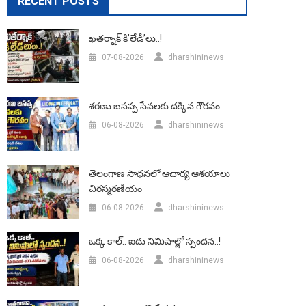
RECENT POSTS
ఖతర్నాక్ కి’లేడీ’లు..!
07-08-2026
dharshininews
శరణు బసప్ప సేవలకు దక్కిన గౌరవం
06-08-2026
dharshininews
తెలంగాణ సాధనలో ఆచార్య ఆశయాలు
చిరస్మరణీయం
06-08-2026
dharshininews
ఒక్క కాల్.. ఐదు నిమిషాల్లో స్పందన..!
06-08-2026
dharshininews