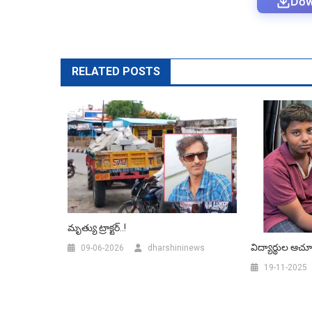
Dow
RELATED POSTS
మృత్యు ట్రాక్టర్..!
విద్యార్థుల ఆచూ
09-06-2026
dharshininews
19-11-2025