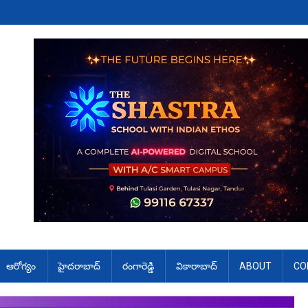
ఆరోగ్యం
హైదరాబాద్
రంగారెడ్డి
వికారాబాద్
ABOUT
CO