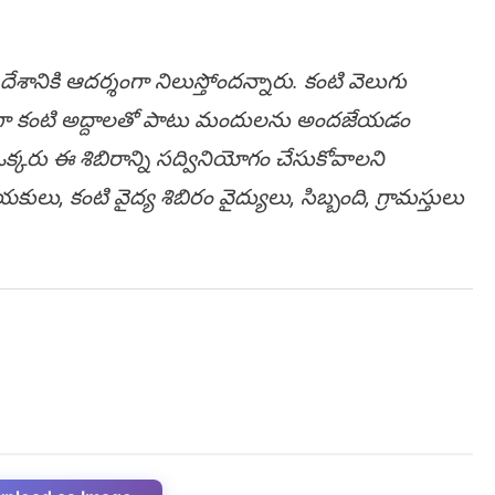
ానికి ఆదర్శంగా నిలుస్తోందన్నారు. కంటి వెలుగు
చితంగా కంటి అద్దాలతో పాటు మందులను అందజేయడం
క్కరు ఈ శిబిరాన్ని సద్వినియోగం చేసుకోవాలని
ులు, కంటి వైద్య శిబిరం వైద్యులు, సిబ్బంది, గ్రామస్తులు