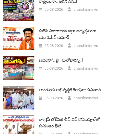
రాత్రయినా.. ఆగని సేవ..!
05-08-2026
dharshininews
బీజేపీ వికారాబాద్‌ జిల్లా అధ్యక్షులుగా
యు.రమేష్‌ కుమార్
05-08-2026
dharshininews
జయహో.. జై.. మనోహరన్న..!
05-08-2026
dharshininews
తాండూరు అభివృద్ధికి కేరాఫ్‌గా బీఎంఆర్‌
05-08-2026
dharshininews
కాంగ్రెస్ లోక్‌సభ చీఫ్ విప్ కొడికున్నిల్‌తో
బీఎస్‌ఆర్‌ భేటి