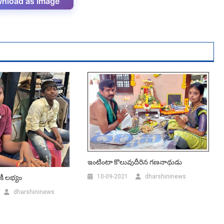
nload as Image
ఇంటింటా కొలువుదీరిన గ‌ణ‌నాథుడు
10-09-2021
dharshininews
కీ లభ్యం
dharshininews