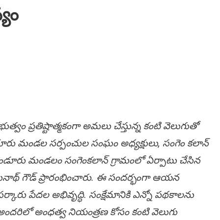
్యం
ుత్వం ప్రతిష్టాత్మకంగా అమలు చేస్తున్న కంటి వెలుగుతో
ండూరు మండల సర్పంచుల సంఘం అధ్యక్షులు, సంగెం కలాన్
ాండూరు మండలం సంగెంకలాన్ గ్రామంలో ఏర్పాటు చేసిన
మేఘనాథ్ గౌడ్ ప్రారంభించారు. ఈ సందర్భంగా ఆయన
ర్కారు పేదల అభివృద్ధి. సంక్షేమానికి ఎన్నో పథకాలను
పాటు అందరిలో అంధత్వ నియంత్రణ కోసం కంటి వెలుగు