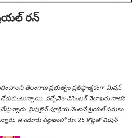
‌య‌ల్ ర‌న్
ంచాల‌ని తెలంగాణ ప్ర‌భుత్వం ప్ర‌తిష్ఠాత్మ‌కంగా మిష‌న్
చేరుకుంటున్నాయి. వ‌చ్చేనెల డిసెంబ‌ర్ నెలాఖ‌రు నాటికి
చేస్తున్నారు. పైపులైన్ పూర్తియ వెంట‌నే ట్ర‌య‌ల్ ప‌నులు
్నారు. తాండూరు ప‌ట్ట‌ణంలో రూ. 25 కోట్ల‌తో మిష‌న్