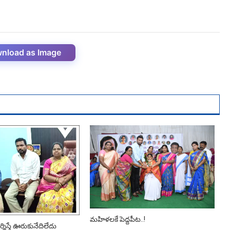
nload as Image
మహిళలకే పెద్ద‌పీట..!
ర్శిస్తే ఊరుకునేదిలేదు