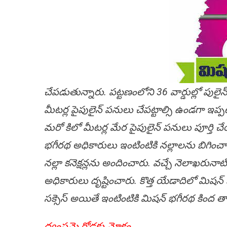
చేప‌డుతున్నారు. ప‌ట్ట‌ణంలోని 36 వార్డుల్లో పుల
మీట‌ర్ల పైపులైన్ ప‌నులు చేప‌ట్టాల్సి ఉండ‌గా ఇప్ప‌
మ‌రో కిలో మీట‌ర్ల మేర పైపులైన్ ప‌నులు పూర్తి 
భ‌గీర‌థ అధికారులు ఇంటింటికి న‌ల్లాల‌ను బిగించారు
న‌ల్లా క‌నెక్ష‌న్ల‌ను అందించారు. వ‌చ్చే నెలాఖ‌రునాటిక
అధికారులు దృష్టించారు. కొత్త యేడాదిలో మిష‌న్ భ‌గ
స‌క్సెస్ అయితే ఇంటింటికి మిష‌న్ భ‌గీర‌థ కింద 
ధ్వంస‌మై రోడ్ల‌కు మోక్షం