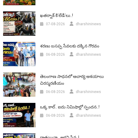
ఖతర్నాక్ కి’లేడీ’లు..!
07-08-2026
dharshininews
శరణు బసప్ప సేవలకు దక్కిన గౌరవం
06-08-2026
dharshininews
తెలంగాణ సాధనలో ఆచార్య ఆశయాలు
చిరస్మరణీయం
06-08-2026
dharshininews
ఒక్క కాల్.. ఐదు నిమిషాల్లో స్పందన..!
06-08-2026
dharshininews
రాత్రయినా.. ఆగని సేవ..!