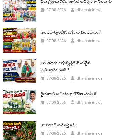
విద్యార్థులు సమాజానికి ఆదర్శంగా నిలవాలి
07-08-2026
dharshininews
అంబరాన్నింటిన బోనాల సంబరాలు..!
07-08-2026
dharshininews
తాండూరు అభివృద్దికి మెరుగైన
సేవలందించండి..!
07-08-2026
dharshininews
రైతులకు ఉచితంగా కోడెల పంపిణీ
07-08-2026
dharshininews
శాకాంబరీ నమోస్తుతే..!
07-08-2026
dharshininews