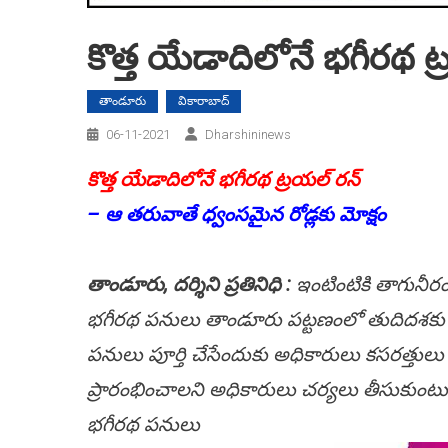
కొత్త యేడాదిలోనే భ‌గీర‌థ ట్ర
తాండూరు
వికారాబాద్
06-11-2021
Dharshininews
కొత్త యేడాదిలోనే భ‌గీర‌థ ట్ర‌య‌ల్ ర‌న్
– ఆ త‌రువాతే ధ్వంస‌మైన రోడ్లకు మోక్షం
తాండూరు, ద‌ర్శిని ప్ర‌తినిధి :
ఇంటింటికి తాగునీరంది
భ‌గీర‌థ ప‌నులు తాండూరు ప‌ట్ట‌ణంలో తుదిద‌శ‌కు 
ప‌నులు పూర్తి చేసేందుకు అధికారులు క‌స‌ర‌త్తులు 
ప్రారంభించాల‌ని అధికారులు చ‌ర్య‌లు తీసుకుంటున
భ‌గీర‌థ ప‌నులు