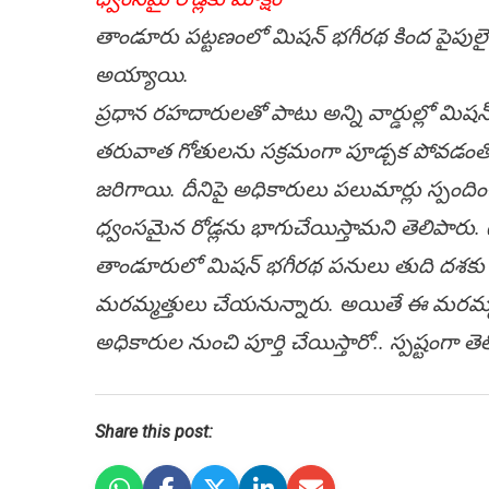
తాండూరు ప‌ట్ట‌ణంలో మిష‌న్ భ‌గీర‌థ కింద పైపులైన్
అయ్యాయి.
ప్ర‌ధాన ర‌హ‌దారుల‌తో పాటు అన్ని వార్డుల్లో మిష‌న
త‌రువాత గోతుల‌ను స‌క్ర‌మంగా పూడ్చ‌క పోవ‌డంతో
జ‌రిగాయి. దీనిపై అధికారులు ప‌లుమార్లు స్పందిం
ధ్వంస‌మైన రోడ్ల‌ను భాగుచేయిస్తామ‌ని తెలిపారు
తాండూరులో మిష‌న్ భ‌గీర‌థ ప‌నులు తుది ద‌శ‌కు చ
మ‌ర‌మ్మ‌త్తులు చేయ‌నున్నారు. అయితే ఈ మ‌ర‌మ్మ‌త్
అధికారుల నుంచి పూర్తి చేయిస్తారో.. స్ప‌ష్టంగా 
Share this post: