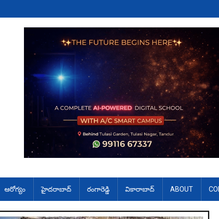
ఆరోగ్యం
హైదరాబాద్
రంగారెడ్డి
వికారాబాద్
ABOUT
CO