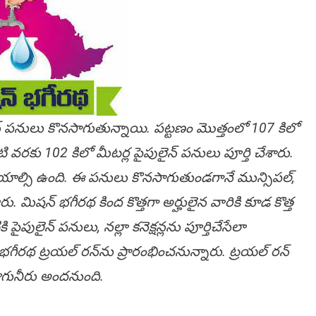
ైన్ ప‌నులు కొన‌సాగుతున్నాయి. ప‌ట్ట‌ణం మొత్తంలో 107 కిలో
టి వ‌ర‌కు 102 కిలో మీట‌ర్ల పైపులైన్ ప‌నులు పూర్తి చేశారు.
చేయాల్సి ఉంది. ఈ ప‌నులు కొన‌సాగుతుండ‌గానే మున్సిప‌ల్,
. మిష‌న్ భ‌గీర‌థ కింద కొత్త‌గా అర్హులైన వారికి కూడ కొత్త
ి పైపులైన్ ప‌నులు, న‌ల్లా క‌నెక్ష‌న్ల‌ను పూర్తిచేసేలా
ీర‌థ ట్ర‌య‌ల్ ర‌న్‌ను ప్రారంభించనున్నారు. ట్ర‌య‌ల్ ర‌న్
తాగునీరు అంద‌నుంది.