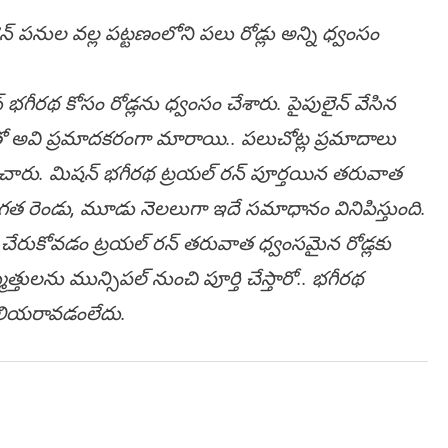
 ప‌నుల వ‌ల్ల ప‌ట్ట‌ణంలోని ప‌లు రోడ్లు అన్ని ధ్వంసం
్ భ‌గీర‌థ కోసం రోడ్ల‌ను ధ్వంసం చేశారు. పైపులైన్ వేసిన
 అవి ప్ర‌మాద‌క‌రంగా మారాయి.. ప‌లుచోట్ల ప్ర‌మాదాలు
చారు. మిష‌న్ భ‌గీర‌థ ట్ర‌య‌ల్ ర‌న్ పూర్తయిన త‌రువాత
. గ‌త రెండు, మూడు నెల‌లుగా ఇదే స‌మాధానం వినిపిస్తుంది.
ేరుకోవ‌డం ట్ర‌య‌ల్ ర‌న్ త‌రువాత ధ్వంస‌మైన రోడ్ల‌కు
తుల‌ను మున్సిప‌ల్ నుంచి పూర్తి చేస్తారో.. భ‌గీర‌థ
తెలియ‌రావ‌డంలేదు.