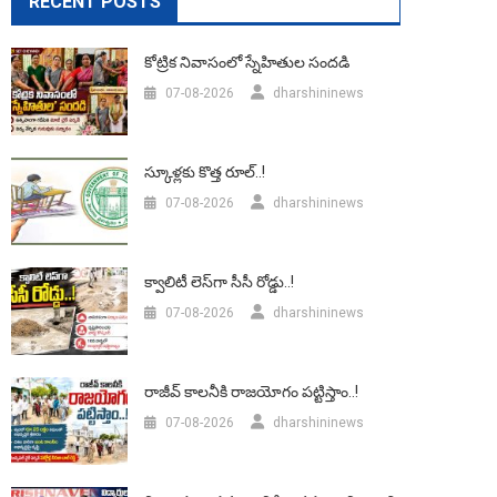
RECENT POSTS
కోట్రిక నివాసంలో స్నేహితుల సందడి
07-08-2026
dharshininews
స్కూళ్లకు కొత్త రూల్..!
07-08-2026
dharshininews
క్వాలిటీ లెస్‌గా సీసీ రోడ్డు..!
07-08-2026
dharshininews
రాజీవ్ కాలనీకి రాజయోగం పట్టిస్తాం..!
07-08-2026
dharshininews