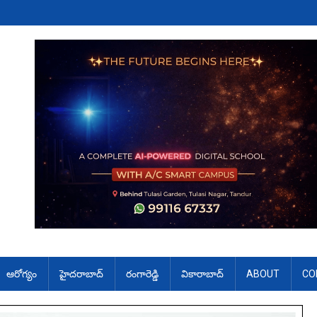
ఆరోగ్యం
హైదరాబాద్
రంగారెడ్డి
వికారాబాద్
ABOUT
CO