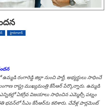
నంద‌న
ద్
హైదరాబాద్
నంద‌న
ో ఉమ్మ‌డి రంగారెడ్డి జిల్లా నుంచి పార్టీ, అభ్య‌ర్థులు సాధించే
ంగాణ రాష్ట్ర ముఖ్య‌మంత్రి కేసీఆర్ పేర్కొన్నారు. ఉమ్మ‌డి
సీ ఎన్నిక‌ల్లో ఏక‌గ్రీవ విజ‌యాలు సాధించిన ఎమ్మెల్సీ ప‌ట్నం
ి భ‌వ‌న్‌లో సీఎం కేసీఆర్‌ను క‌లిశారు. చేవేళ్ల పార్ల‌మెంట్