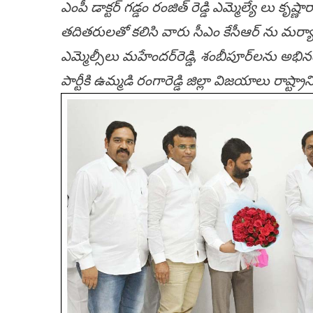
ఎంపీ డాక్టర్ గడ్డం రంజిత్ రెడ్డి ఎమ్మెల్యే లు కృ
తదితరులతో కలిసి వారు సీఎం కేసీఆర్ ను మర్యా
ఎమ్మెల్సీలు మ‌హేంద‌ర్‌రెడ్డి, శంబీపూర్‌ల‌ను అభ
పార్టీకి ఉమ్మడి రంగారెడ్డి జిల్లా విజయాలు రాష్ట్