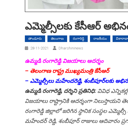
ఎమ్మెల్సీల‌కు కేసీఆర్ అభి
తాండూరు
తెలంగాణ
రంగారెడ్డి
రాజకీయం
వికారాబా
28-11-2021
Dharshininews
ఉమ్మ‌డి రంగారెడ్డి విజ‌యాలు ఆద‌ర్శం
– తెలంగాణ రాష్ట్ర ముఖ్య‌మంత్రి కేసీఆర్
– ఎమ్మెల్సీలు మ‌హేంద‌రెడ్డి, శంబీపూర్‌ల‌కు అభి
ఉమ్మ‌డి రంగారెడ్డి, ద‌ర్శిని ప్ర‌తినిధి:
వివిధ ఎన్నిక‌ల్ల
విజ‌యాలు రాష్ట్రానికి ఆద‌ర్శంగా నిలుస్తాయ‌ని తెల
రంగారెడ్డి జిల్లాలో జ‌రిగిన స్థానిక సంస్థ‌ల ఎమ్మెల్
మ‌హేంద‌ర్ రెడ్డి, శంబీపూర్ రాజులు ఆదివారం ప్ర‌గ‌త