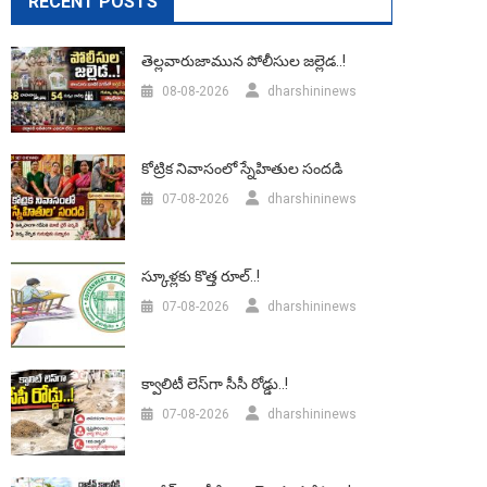
RECENT POSTS
తెల్లవారుజామున పోలీసుల జల్లెడ..!
08-08-2026
dharshininews
కోట్రిక నివాసంలో స్నేహితుల సందడి
07-08-2026
dharshininews
స్కూళ్లకు కొత్త రూల్..!
07-08-2026
dharshininews
క్వాలిటీ లెస్‌గా సీసీ రోడ్డు..!
07-08-2026
dharshininews