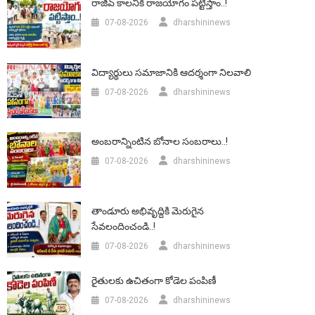
రాజీవ్ కాలనీకి రాజయోగం పట్టిస్తాం..!
07-08-2026
dharshininews
విద్యార్థులు సమాజానికి ఆదర్శంగా నిలవాలి
07-08-2026
dharshininews
అంబరాన్నింటిన బోనాల సంబరాలు..!
07-08-2026
dharshininews
తాండూరు అభివృద్దికి మెరుగైన
సేవలందించండి..!
07-08-2026
dharshininews
రైతులకు ఉచితంగా కోడెల పంపిణీ
07-08-2026
dharshininews