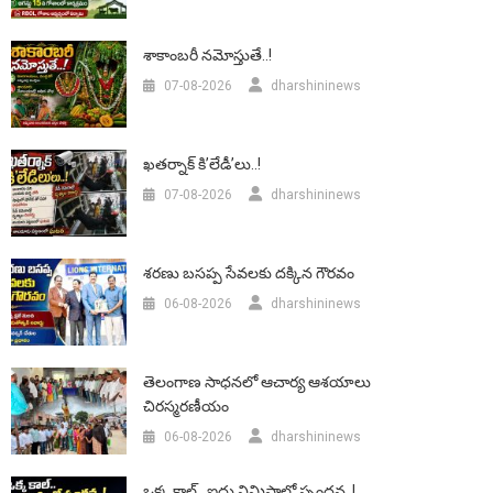
శాకాంబరీ నమోస్తుతే..!
07-08-2026
dharshininews
ఖతర్నాక్ కి’లేడీ’లు..!
07-08-2026
dharshininews
శరణు బసప్ప సేవలకు దక్కిన గౌరవం
06-08-2026
dharshininews
తెలంగాణ సాధనలో ఆచార్య ఆశయాలు
చిరస్మరణీయం
06-08-2026
dharshininews
ఒక్క కాల్.. ఐదు నిమిషాల్లో స్పందన..!