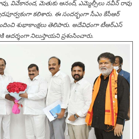
ష్ణారావు, వివేకానంద, మెతుకు ఆనంద్, ఎమ్మెల్సీలు నవీన్ రావు
దపూర్వకంగా కలిశారు. ఈ సంద‌ర్భంగా సీఎం కేసీఆర్
ినందించి శుభాకాంక్ష‌లు తెలిపారు. అదేవిధంగా టీఆర్ఎస్
రానికి ఆదర్శంగా నిలుస్తాయని ప్రశంసించారు.