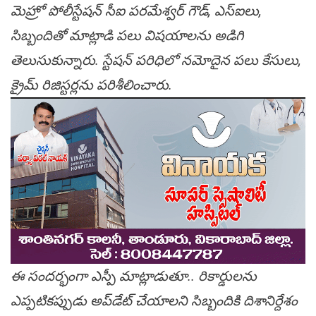
మెహ్రో పోలీస్టేషన్‌ సీఐ పరమేశ్వర్ గౌడ్, ఎస్ఐలు,
సిబ్బందితో మాట్లాడి పలు విషయాలను అడిగి
తెలుసుకున్నారు. స్టేషన్‌ పరిధిలో నమోదైన పలు కేసులు,
క్రైమ్ రిజిస్టర్లను పరిశీలించారు.
ఈ సందర్భంగా ఎస్పీ మాట్లాడుతూ.. రికార్డులను
ఎప్పటికప్పుడు అప్‌డేట్ చేయాలని సిబ్బందికి దిశానిర్దేశం