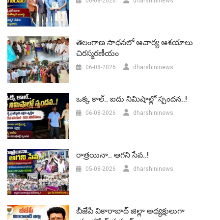
06-08-2026
dharshininews
తెలంగాణ సాధనలో ఆచార్య ఆశయాలు
చిరస్మరణీయం
06-08-2026
dharshininews
ఒక్క కాల్.. ఐదు నిమిషాల్లో స్పందన..!
06-08-2026
dharshininews
రాత్రయినా.. ఆగని సేవ..!
05-08-2026
dharshininews
బీజేపీ వికారాబాద్‌ జిల్లా అధ్యక్షులుగా