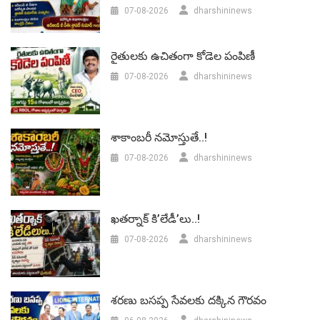
07-08-2026
dharshininews
రైతులకు ఉచితంగా కోడెల పంపిణీ
07-08-2026
dharshininews
శాకాంబరీ నమోస్తుతే..!
07-08-2026
dharshininews
ఖతర్నాక్ కి’లేడీ’లు..!
07-08-2026
dharshininews
శరణు బసప్ప సేవలకు దక్కిన గౌరవం