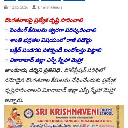
12-05-2026
Dharshininews
దొంగతనాలపై ప్రత్యేక దృష్టి సారించాలి
– పెండింగ్ కేసులను త్వరగా పరిష్కరించాలి
– శాంతి భద్రతల విషయంలో రాజీ పడొద్దు
– బక్రీద్ పండగకు పకడ్బందీ బందోబస్తు పెట్టాలి
– వికారాబాద్‌ జిల్లా ఎస్పీ స్నేహా మెహ్రా
తాండూరు, దర్శిని ప్రతినిధి :
పోలీస్టేషన్ పరిధిలో
నమోదైన దొంగతనాల కేసులను చేధించేందుకు ప్రత్యేక
దృష్టిసారించాలని వికారాబాద్‌ జిల్లా ఎస్పీ స్నేహా మెహ్రా
అన్నారు.