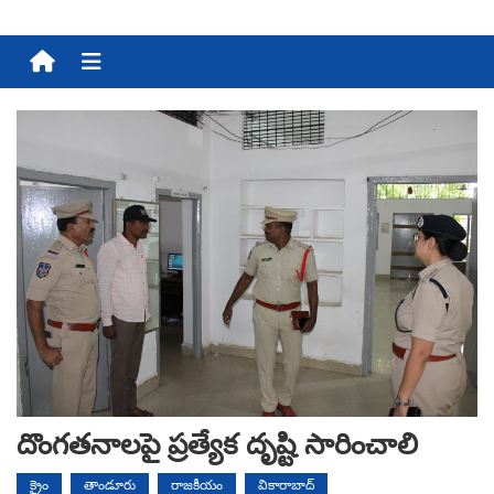
Menu
దొంగతనాలపై ప్రత్యేక దృష్టి సారించాలి
క్రైం
తాండూరు
రాజకీయం
వికారాబాద్