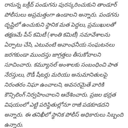
రానున్న బక్రీద్ పండుగను పురస్కరించుకుని తాండూర్
పోలీసులు అప్రమత్తంగా ఉండాలని అన్నారు. పండగను
దృష్టిలో ఉంచుకుని స్థానిక మత పెద్దలు, ప్రముఖులతో
తక్షణమే పీస్ కమిటీ (శాంతి కమిటీ) సమావేశాలను
ఏర్పాటు చేసి, ఎటువంటి అవాంఛనీయ సంఘటనలు
జరగకుండా ముందస్తు జాగ్రత్తలు తీసుకోవాలని
సూచించారు. కమ్యూనల్ అంశాలకు సంబంధించి పాత
నేరస్తులు, రౌడీ షీటర్లు మరియు అనుమానితులపై
నిరంతరం నిఘా ఉంచాలని, అవసరమైతే వారికి
కౌన్సిలింగ్ నిర్వహించాలని ఆదేశించారు. ప్రజల భద్రత
విషయంలో ఎట్టి పరిస్థితుల్లోనూ రాజీ పడకూడదని
అన్నారు. ఈ తనిఖీలో స్థానిక పోలీస్ అధికారులు సిబ్బంది
ఉన్నారు.