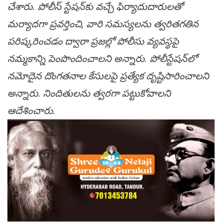
చేశారు. పోలీస్ స్టేషన్‌కు వచ్చే ఫిర్యాదుదారులతో
మర్యాదగా ప్రవర్తించి, వారి సమస్యలను త్వరితగతిన
పరిష్కరించడం ద్వారా ప్రజల్లో పోలీసు వ్యవస్థపై
నమ్మకాన్ని పెంపొందించాలని అన్నారు. పోలీస్టేషన్‌లో
నమోదైన దొంగతనాల కేసులపై ప్రత్యేక దృష్టిసారించాలని
అన్నారు. నిందితులను త్వరగా పట్టుకోవాలని
ఆదేశించారు.