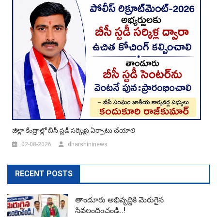
జిల్లా కేంద్రాల్లో బీసీ స్టడీ సర్కిళ్లు ఏర్పాటు చేయాలి
02-08-2026
dharshininews
RECENT POSTS
తాండూరు అభివృద్దికి మెరుగైన
సేవలందించండి..!