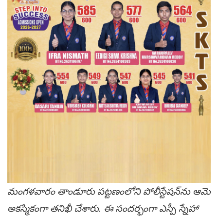
మంగళవారం తాండూరు పట్టణంలోని పోలీస్టేషన్‌ను ఆమె
అకస్మికంగా తనిఖీ చేశారు. ఈ సందర్భంగా ఎస్పీ స్నేహా