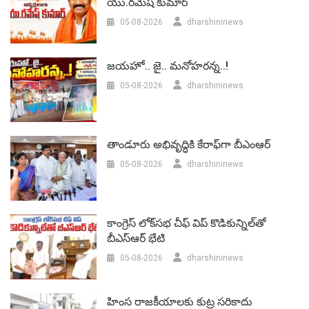
యు.రమేష్‌ కుమార్
05-08-2026
dharshininews
జయహో.. జై.. మనోహరన్న..!
05-08-2026
dharshininews
తాండూరు అభివృద్ధికి కేరాఫ్‌గా బీఎంఆర్‌
05-08-2026
dharshininews
కాంగ్రెస్ లోక్‌సభ చీఫ్ విప్ కొడికున్నిల్‌తో
బీఎస్‌ఆర్‌ భేటి
05-08-2026
dharshininews
హింస రాజకీయాలకు కుట్ర సరికాదు