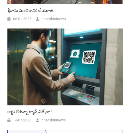
శ్రీరామ మందిరానికి చేయూత..!
08-01-2026
dharshininews
కార్డు లేకున్నా క్యాష్‌ విత్ డ్రా..!
14-07-2025
dharshininews