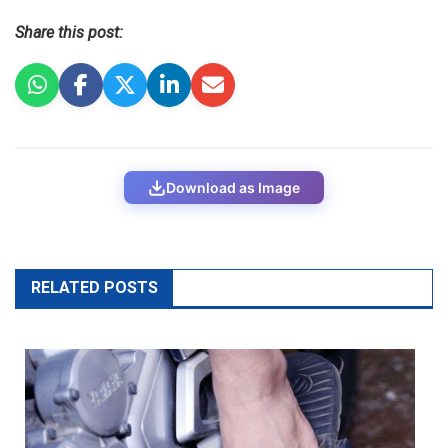
Share this post:
Download as Image
RELATED POSTS