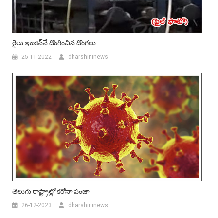
రైలు ఇంజిన్‌నే దొంగించిన దొంగలు
25-11-2022
dharshininews
తెలుగు రాష్ట్రాల్లో కరోనా పంజా
26-12-2023
dharshininews