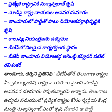
– ప్ర‌త్యేక రాష్ట్రానికి సుశ్మాస్వ‌రాజ్ కృషి
– మోడిపై రాష్ట్ర నాయ‌కుల అనవ‌ర దుమారం
– తాండూరులో పార్టీతో పాటు నియోజక‌వ‌ర్గాభివృద్ధికి
కృషి
– కాలుష్య నియంత్ర‌ణ‌కు ఉద్య‌మం
– బీజేపీలో నిజ‌మైన కార్య‌క‌ర్త‌ల‌కు స్థానం
– బీజేపీ తాండూరు నియోజ‌క‌ర్గ అసెంబ్లీ క‌న్విన‌ర్ ప‌టేల్
ర‌విశంక‌ర్
తాండూరు, ద‌ర్శిని ప్ర‌తినిధి :
బీజేపీతోనే తెలంగాణ రాష్ట్రం
ఏర్పాట‌య్యిందని, రాష్ట్ర నాయ‌కులు ప్ర‌ధాని మోడిపై
అన‌వ‌స‌ర దూమారం రేపుతున్నార‌ని అన్నారు. తెలంగాణ
ఉద్య‌మ స‌మ‌యంలో ప్ర‌త్యేక రాష్ట్రం కోసం స్వ‌ర్గీయ కేంద్ర
మంత్రి సుశ్మాస్వ‌రాజ్ ఎంతో కృషి చేశార‌ని ఆ పార్టీ