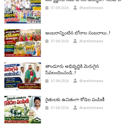
07-08-2026
dharshininews
అంబరాన్నింటిన బోనాల సంబరాలు..!
07-08-2026
dharshininews
తాండూరు అభివృద్దికి మెరుగైన
సేవలందించండి..!
07-08-2026
dharshininews
రైతులకు ఉచితంగా కోడెల పంపిణీ
07-08-2026
dharshininews