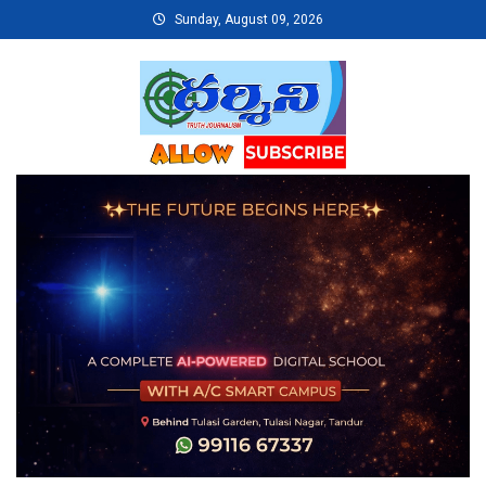
Skip
Sunday, August 09, 2026
to
content