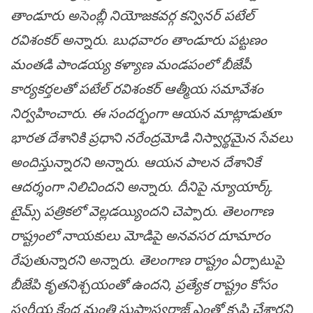
తాండూరు అసెంబ్లీ నియోజ‌క‌వ‌ర్గ క‌న్విన‌ర్ ప‌టేల్
ర‌విశంక‌ర్ అన్నారు. బుధ‌వారం తాండూరు ప‌ట్ట‌ణం
మంత‌డి పాండ‌య్య క‌ళ్యాణ మండ‌పంలో బీజేపీ
కార్య‌క‌ర్త‌ల‌తో ప‌టేల్ ర‌విశంక‌ర్ ఆత్మీయ స‌మావేశం
నిర్వ‌హించారు. ఈ సంద‌ర్భంగా ఆయ‌న మాట్లాడుతూ
భార‌త దేశానికి ప్ర‌ధాని న‌రేంద్రమోడి నిస్వార్థ‌మైన సేవ‌లు
అందిస్తున్నార‌ని అన్నారు. ఆయ‌న పాల‌న దేశానికే
ఆద‌ర్శంగా నిలిచింద‌ని అన్నారు. దీనిపై న్యూయార్క్
టైమ్స్ ప‌త్రిక‌లో వెల్ల‌డ‌య్యింద‌ని చెప్పారు. తెలంగాణ
రాష్ట్రంలో నాయ‌కులు మోడిపై అన‌వ‌స‌ర దూమారం
రేపుతున్నార‌ని అన్నారు. తెలంగాణ రాష్ట్రం ఏర్పాటుపై
బీజేపి కృత‌నిశ్చ‌యంతో ఉంద‌ని, ప్ర‌త్యేక రాష్ట్రం కోసం
స్వ‌ర్గీయ కేంద్ర మంత్రి సుష్మాస్వ‌రాజ్ ఎంతో కృషి చేశార‌ని