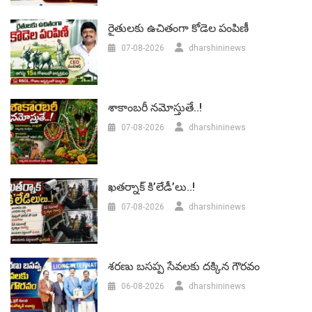
రైతులకు ఉచితంగా కోడెల పంపిణీ
07-08-2026
dharshininews
శాకాంబరీ నమోస్తుతే..!
07-08-2026
dharshininews
ఖతర్నాక్ కి’లేడీ’లు..!
07-08-2026
dharshininews
శరణు బసప్ప సేవలకు దక్కిన గౌరవం
06-08-2026
dharshininews