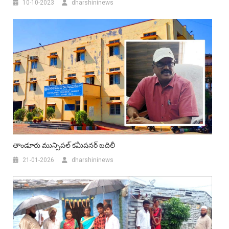
10-10-2023
dharshininews
తాండూరు మున్సిపల్ కమీషనర్ బదిలీ
21-01-2026
dharshininews