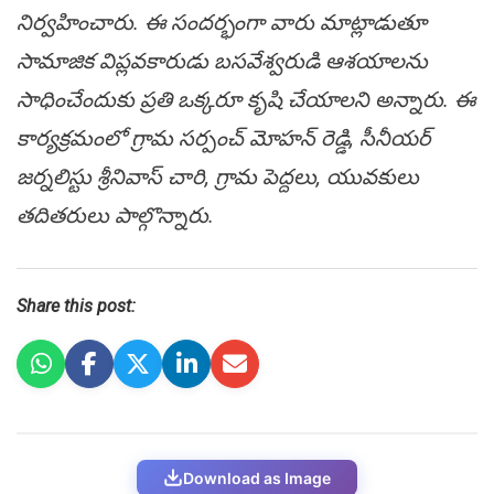
నిర్వ‌హించారు. ఈ సంద‌ర్భంగా వారు మాట్లాడుతూ
సామాజిక విప్లవకారుడు బసవేశ్వరుడి ఆశయాలను
సాధించేందుకు ప్రతి ఒక్కరూ కృషి చేయాలని అన్నారు. ఈ
కార్య‌క్ర‌మంలో గ్రామ స‌ర్పంచ్ మోహ‌న్ రెడ్డి, సీనీయ‌ర్
జ‌ర్న‌లిస్టు శ్రీ‌నివాస్ చారి, గ్రామ పెద్ద‌లు, యువకులు
త‌దిత‌రులు పాల్గొన్నారు.
Share this post:
Download as Image