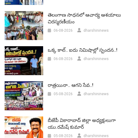
తెలంగాణ సాధనలో ఆచార్య ఆశయాలు
చిరస్మరణీయం
06-08-2026
dharshininews
ఒక్క కాల్.. ఐదు నిమిషాల్లో స్పందన..!
06-08-2026
dharshininews
రాత్రయినా.. ఆగని సేవ..!
05-08-2026
dharshininews
బీజేపీ వికారాబాద్‌ జిల్లా అధ్యక్షులుగా
యు.రమేష్‌ కుమార్
05-08-2026
dharshininews