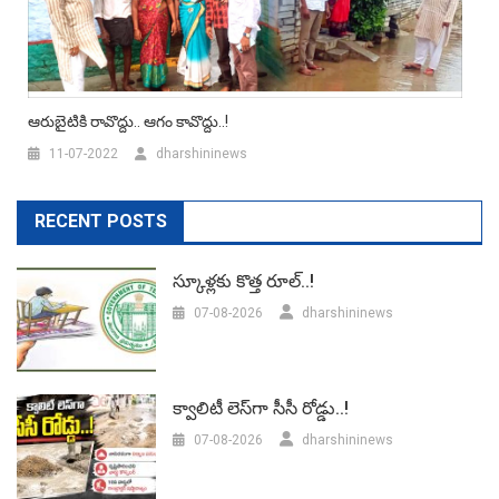
ఆరుబైటికి రావొద్దు.. ఆగం కావొద్దు..!
11-07-2022
dharshininews
RECENT POSTS
స్కూళ్లకు కొత్త రూల్..!
07-08-2026
dharshininews
క్వాలిటీ లెస్‌గా సీసీ రోడ్డు..!
07-08-2026
dharshininews