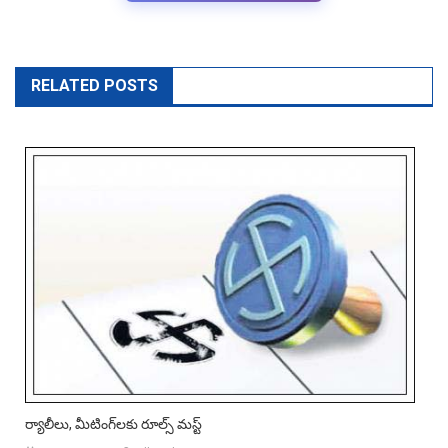
RELATED POSTS
ర్యాలీలు, మీటింగ్‌లకు రూల్స్‌ మస్ట్‌