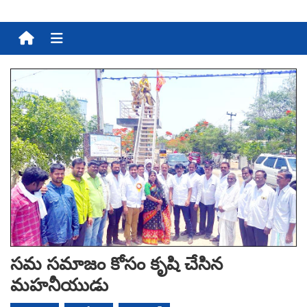
Menu
స‌మ స‌మాజం కోసం కృషి చేసిన
మ‌హ‌నీయుడు