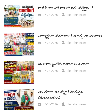
రాజీవ్ కాలనీకి రాజయోగం పట్టిస్తాం..!
07-08-2026
dharshininews
విద్యార్థులు సమాజానికి ఆదర్శంగా నిలవాలి
07-08-2026
dharshininews
అంబరాన్నింటిన బోనాల సంబరాలు..!
07-08-2026
dharshininews
తాండూరు అభివృద్దికి మెరుగైన
సేవలందించండి..!
07-08-2026
dharshininews