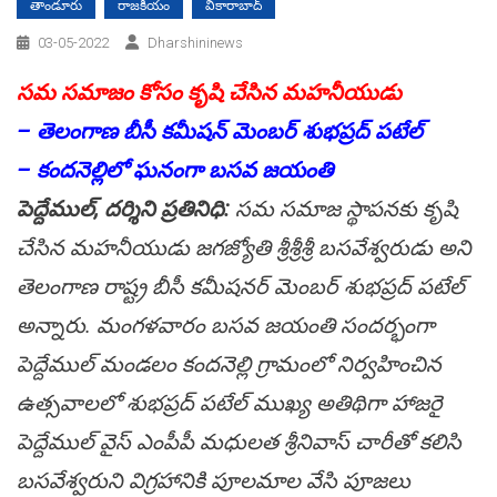
తాండూరు
రాజకీయం
వికారాబాద్
03-05-2022
Dharshininews
స‌మ స‌మాజం కోసం కృషి చేసిన మ‌హ‌నీయుడు
– తెలంగాణ బీసీ క‌మీష‌న్ మెంబ‌ర్ శుభ‌ప్ర‌ద్ ప‌టేల్
– కంద‌నెల్లిలో ఘ‌నంగా బ‌స‌వ జ‌యంతి
పెద్దేముల్, ద‌ర్శిని ప్ర‌తినిధి:
స‌మ స‌మాజ స్థాప‌న‌కు కృషి
చేసిన మహ‌నీయుడు జ‌గ‌జ్యోతి శ్రీ‌శ్రీ‌శ్రీ బ‌స‌వేశ్వ‌రుడు అని
తెలంగాణ రాష్ట్ర బీసీ క‌మీష‌న‌ర్ మెంబ‌ర్ శుభ‌ప్ర‌ద్ ప‌టేల్
అన్నారు. మంగ‌ళ‌వారం బ‌స‌వ జ‌యంతి సంద‌ర్భంగా
పెద్దేముల్ మండ‌లం కంద‌నెల్లి గ్రామంలో నిర్వ‌హించిన
ఉత్స‌వాల‌లో శుభ‌ప్ర‌ద్ ప‌టేల్ ముఖ్య అతిథిగా హాజ‌రై
పెద్దేముల్ వైస్ ఎంపీపీ మ‌ధుల‌త శ్రీ‌నివాస్ చారీతో క‌లిసి
బ‌స‌వేశ్వ‌రుని విగ్ర‌హానికి పూల‌మాల వేసి పూజ‌లు