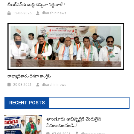
బీఆర్ఎస్‌కు బుద్ది చెప్పినా సిగ్గురాలే..!
12-05-2026
dharshininews
రాజ్యాధికారం దిశగా కాంగ్రెస్
20-08-2021
dharshininews
RECENT POSTS
తాండూరు అభివృద్దికి మెరుగైన
సేవలందించండి..!
07-08-2026
dharshininews