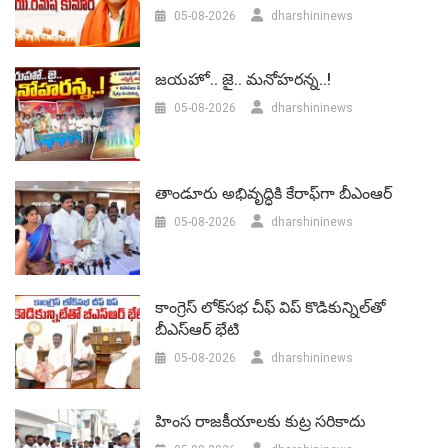
05-08-2026
dharshininews
జయహో.. జై.. మనోహరన్న..!
05-08-2026
dharshininews
తాండూరు అభివృద్ధికి కేరాఫ్‌గా బీఎంఆర్‌
05-08-2026
dharshininews
కాంగ్రెస్ లోక్‌సభ చీఫ్ విప్ కొడికున్నిల్‌తో
బీఎస్‌ఆర్‌ భేటి
05-08-2026
dharshininews
హింస రాజకీయాలకు కుట్ర సరికాదు