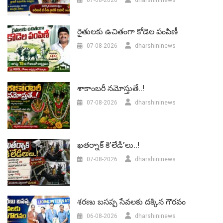
రైతులకు ఉచితంగా కోడెల పంపిణీ
07-08-2026
dharshininews
శాకాంబరీ నమోస్తుతే..!
07-08-2026
dharshininews
ఖతర్నాక్ కి’లేడీ’లు..!
07-08-2026
dharshininews
శరణు బసప్ప సేవలకు దక్కిన గౌరవం
06-08-2026
dharshininews