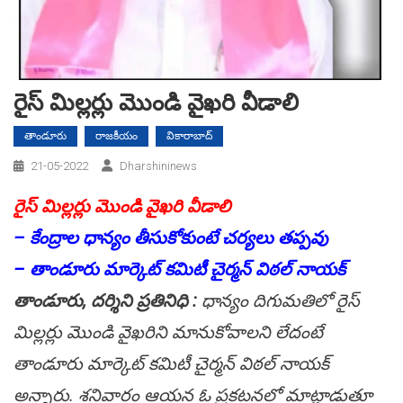
రైస్ మిల్లర్లు మొండి వైఖరి వీడాలి
తాండూరు
రాజకీయం
వికారాబాద్
21-05-2022
Dharshininews
రైస్ మిల్లర్లు మొండి వైఖరి వీడాలి
– కేంద్రాల ధాన్యం తీసుకోకుంటే చర్యలు తప్పవు
– తాండూరు మార్కెట్ కమిటీ చైర్మన్ విఠల్ నాయక్
తాండూరు, ద‌ర్శిని ప్ర‌తినిధి :
ధాన్యం దిగుమతిలో రైస్
మిల్లర్లు మొండి వైఖరిని మానుకోవాలని లేదంటే
తాండూరు మార్కెట్ కమిటీ చైర్మన్ విఠల్ నాయక్
అన్నారు. శనివారం ఆయన ఓ ప్రకటనలో మాట్లాడుతూ