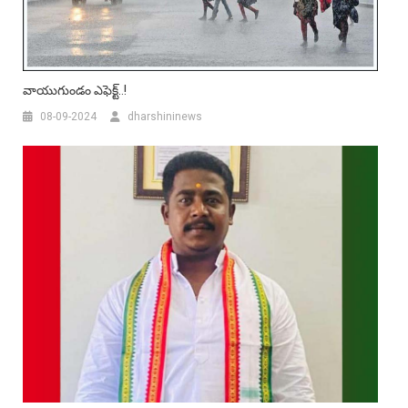
వాయుగుండం ఎఫెక్ట్..!
08-09-2024
dharshininews