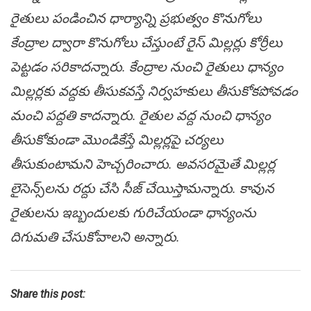
రైతులు పండించిన ధార్యాన్ని ప్రభుత్వం కొనుగోలు
కేంద్రాల ద్వారా కొనుగోలు చేస్తుంటే రైస్ మిల్లర్లు కోర్రీలు
పెట్టడం సరికాదన్నారు. కేంద్రాల నుంచి రైతులు ధాన్యం
మిల్లర్లకు వద్దకు తీసుకవస్తే నిర్వహకులు తీసుకోకపోవడం
మంచి ప‌ద్ద‌తి కాద‌న్నారు. రైతుల వ‌ద్ద నుంచి ధాన్యం
తీసుకోకుండా మొండికేస్తే మిల్లర్లపై చర్యలు
తీసుకుంటామని హెచ్చ‌రించారు. అవ‌స‌ర‌మైతే మిల్ల‌ర్ల
లైసెన్స్‌ల‌ను రద్దు చేసి సీజ్ చేయిస్తామ‌న్నారు. కావున
రైతుల‌ను ఇబ్బందుల‌కు గురిచేయండా ధాన్యంను
దిగుమ‌తి చేసుకోవాల‌ని అన్నారు.
Share this post: