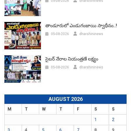
05-08-2026
dharshininews
తాండూరులో ఎండుగంజాయి స్వాధీనం..!
05-08-2026
dharshininews
సైబర్ నేరాల నియంత్రణే లక్ష్యం
05-08-2026
dharshininews
AUGUST 2026
M
T
W
T
F
S
S
1
2
3
4
5
6
7
8
9