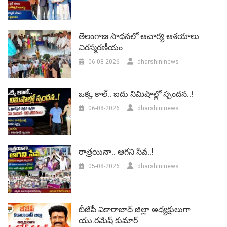
తెలంగాణ సాధనలో ఆచార్య ఆశయాలు
చిరస్మరణీయం
06-08-2026
dharshininews
ఒక్క కాల్.. ఐదు నిమిషాల్లో స్పందన..!
06-08-2026
dharshininews
రాత్రయినా.. ఆగని సేవ..!
05-08-2026
dharshininews
బీజేపీ వికారాబాద్‌ జిల్లా అధ్యక్షులుగా
యు.రమేష్‌ కుమార్