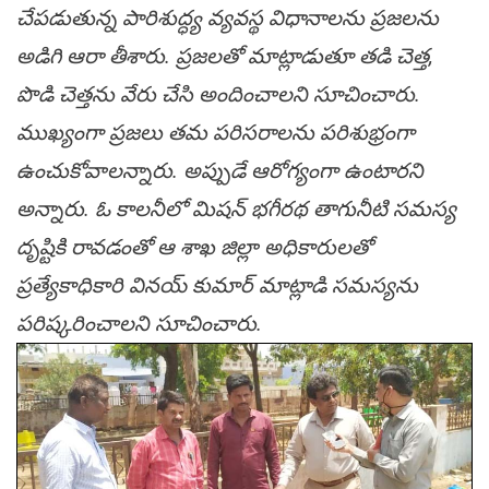
చేపడుతున్న పారిశుద్ధ్య వ్యవస్థ విధానాలను ప్రజలను
అడిగి ఆరా తీశారు. ప్రజలతో మాట్లాడుతూ తడి చెత్త,
పొడి చెత్తను వేరు చేసి అందించాలని సూచించారు.
ముఖ్యంగా ప్రజలు తమ పరిసరాలను పరిశుభ్రంగా
ఉంచుకోవాలన్నారు. అప్పుడే ఆరోగ్యంగా ఉంటారని
అన్నారు. ఓ కాలనీలో మిషన్ భగీరథ తాగునీటి సమస్య
దృష్టికి రావడంతో ఆ శాఖ జిల్లా అధికారులతో
ప్రత్యేకాధికారి వినయ్ కుమార్ మాట్లాడి సమస్యను
పరిష్కరించాలని సూచించారు.