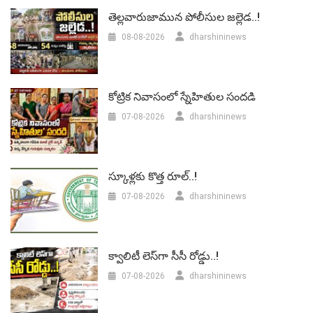
తెల్లవారుజామున పోలీసుల జల్లెడ..!
08-08-2026
dharshininews
కోట్రిక నివాసంలో స్నేహితుల సందడి
07-08-2026
dharshininews
స్కూళ్లకు కొత్త రూల్..!
07-08-2026
dharshininews
క్వాలిటీ లెస్‌గా సీసీ రోడ్డు..!
07-08-2026
dharshininews