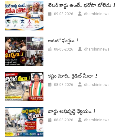
లేబర్‌ కార్డు ఉంటే.. భరోసా బోలెడు..!
09-08-2026
dharshininews
ఆటలో ఘర్షణ..!
08-08-2026
dharshininews
కష్టం మాది.. క్రెడిట్ మీదా..!
08-08-2026
dharshininews
వార్డు అభివృద్ధే ధ్యేయం..!
08-08-2026
dharshininews