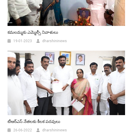
కమలమ్మకు ఎమ్మెల్సీ నివాళులు
19-01-2023
dharshininews
టీఆర్ఎస్ నేతలకు కీలక పదవులు
26-06-2022
dharshininews