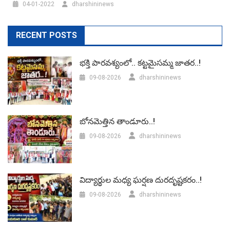
04-01-2022
dharshininews
RECENT POSTS
భక్తి పారవశ్యంలో.. కట్టమైసమ్మ జాతర..!
09-08-2026
dharshininews
బోనమెత్తిన తాండూరు..!
09-08-2026
dharshininews
విద్యార్థుల మధ్య ఘర్షణ దురదృష్టకరం..!
09-08-2026
dharshininews