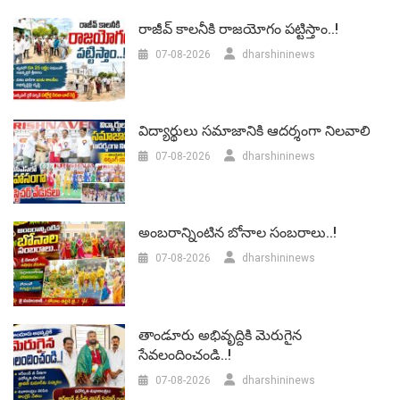
రాజీవ్ కాలనీకి రాజయోగం పట్టిస్తాం..!
07-08-2026
dharshininews
విద్యార్థులు సమాజానికి ఆదర్శంగా నిలవాలి
07-08-2026
dharshininews
అంబరాన్నింటిన బోనాల సంబరాలు..!
07-08-2026
dharshininews
తాండూరు అభివృద్దికి మెరుగైన
సేవలందించండి..!
07-08-2026
dharshininews