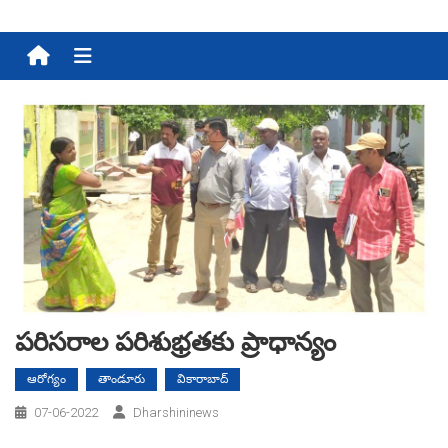
Menu
పరిసరాల పరిశుభ్ర‌త‌కు ప్రాధాన్యం
ఆరోగ్యం
తాండూరు
వికారాబాద్
07-06-2022
Dharshininews