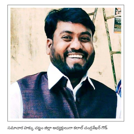
సమాచార హక్కు చట్టం జిల్లా అధ్యక్షులుగా కలాల్ చంద్రశేఖర్ గౌడ్