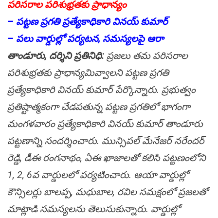
పరిసరాల పరిశుభ్ర‌త‌కు ప్రాధాన్యం
– పట్టణ ప్రగతి ప్రత్యేకాధికారి వినయ్ కుమార్
– పలు వార్డుల్లో పర్యటన, సమస్యలపై ఆరా
తాండూరు, ద‌ర్శిని ప్ర‌తినిధి:
ప్రజలు తమ పరిసరాల
పరిశుభ్రత‌కు ప్రాధాన్య‌మివ్వాల‌ని పట్టణ ప్రగతి
ప్రత్యేకాధికారి వినయ్ కుమార్ పేర్కొన్నారు. ప్రభుత్వం
ప్రతిష్టాత్మకంగా చేడపతున్న పట్టణ ప్రగతిలో భాగంగా
మంగళవారం ప్రత్యేకాధికారి వినయ్ కుమార్ తాండూరు
పట్టణాన్ని సందర్శించారు. మున్సిపల్ మేనేజర్ నరేందర్
రెడ్డి, డీఈ రంగనాథం, ఏఈ ఖాజాలతో కలిసి పట్టణంలోని
1, 2, 6వ వార్డులలో పర్యటించారు. ఆయా వార్డుల్లో
కౌన్సిలర్లు బాలప్ప, మధుబాల, రవిల సమక్షంలో ప్రజలతో
మాట్లాడి సమస్యలను తెలుసుకున్నారు. వార్డుల్లో