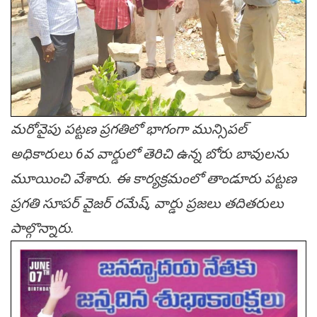
మరోవైపు పట్టణ ప్రగతిలో భాగంగా మున్సిపల్
అధికారులు 6వ వార్డులో తెరిచి ఉన్న బోరు బావులను
మూయించి వేశారు. ఈ కార్యక్రమంలో తాండూరు పట్టణ
ప్రగతి సూపర్ వైజర్ రమేష్, వార్డు ప్రజలు తదితరులు
పాల్గొన్నారు.