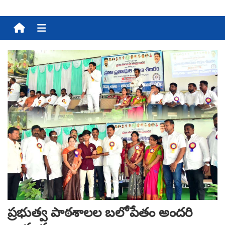
Menu
ప్రభుత్వ పాఠశాలల బలోపేతం అందరి