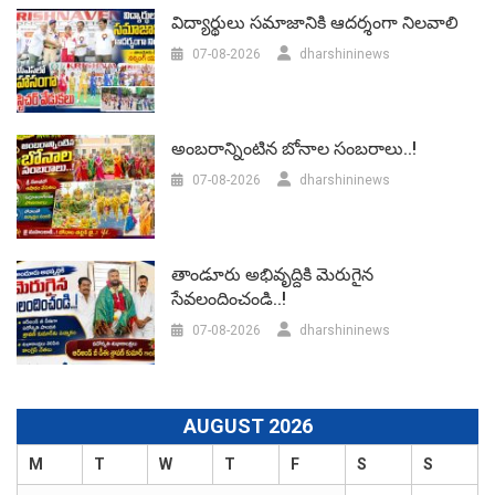
విద్యార్థులు సమాజానికి ఆదర్శంగా నిలవాలి
07-08-2026
dharshininews
అంబరాన్నింటిన బోనాల సంబరాలు..!
07-08-2026
dharshininews
తాండూరు అభివృద్దికి మెరుగైన
సేవలందించండి..!
07-08-2026
dharshininews
AUGUST 2026
M
T
W
T
F
S
S