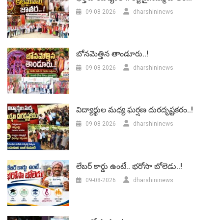
09-08-2026
dharshininews
బోనమెత్తిన తాండూరు..!
09-08-2026
dharshininews
విద్యార్థుల మధ్య ఘర్షణ దురదృష్టకరం..!
09-08-2026
dharshininews
లేబర్‌ కార్డు ఉంటే.. భరోసా బోలెడు..!
09-08-2026
dharshininews