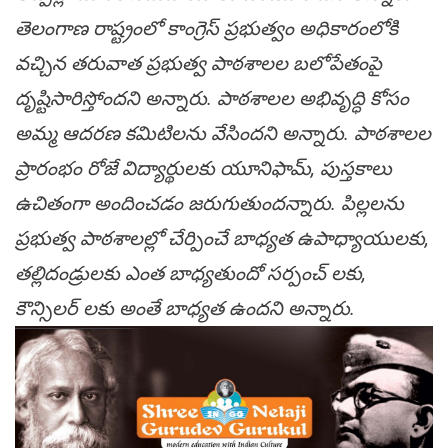
తెలంగాణ రాష్ట్రంలో కాంగ్రెస్ ప్రభుత్వం అధికారంలోకి
వచ్చిన తరువాత ప్రభుత్వ పాఠశాలల బలోపేతంపై
దృష్టిసారిస్తోందని అన్నారు. పాఠశాలల అభివృద్ధి కోసం
అమ్మ ఆదరణ కమిటిలను వేసిందని అన్నారు. పాఠశాలల
ప్రారంభం రోజే విద్యార్థులకు యూనిఫామ్, పుస్తకాలు
ఉచితంగా అందించడం జరుగుతుందన్నారు. పిల్లలను
ప్రభుత్వ పాఠశాలల్లో చేర్పించే బాధ్యత ఉపాధ్యాయులకు,
తల్లిదండ్రులకు ఎంత బాధ్యతుందో సర్పంచ్ లకు,
కౌన్సిలర్ లకు అంతే బాధ్యత ఉందని అన్నారు.