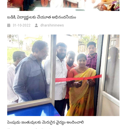
బడికి, విద్యార్థులకు చేయూత అభినందనీయం
31-10-2022
dharshininews
పెంపుడు జంతువుల‌కు మెరుగైన వైద్యం అందించాలి