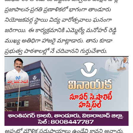
ప్రజాపాలన-ప్రగతి ప్రణాళికలో భాగంగా తాండూరు
నియోజకవర్గ స్థాయి విద్య వారోత్సవాలు ఘనంగా
జరిగాయి. ఈ కార్యక్రమానికి ఎమ్మెల్యే మనోహర్ రెడ్డి
ముఖ్య అతిధిగా హాజరై మాట్లాడారు. తాను కూడా
ప్రభుత్వ పాఠశాలల్లో నే చదివానని గుర్తుచేశారు.
అప్పట్లో మౌళిక సదుపాయాలు ఉండేవి కావని అన్నారు.