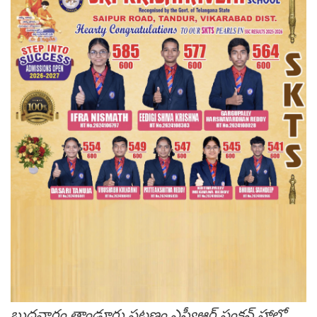
బుధవారం తాండూరు పట్టణం ఎస్వీఆర్ పంక్షన్ హాల్లో