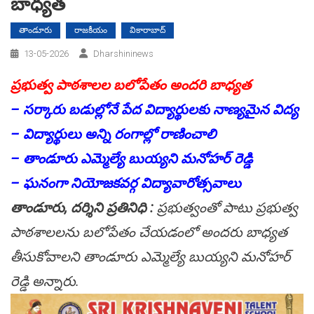
బాధ్యత
తాండూరు
రాజకీయం
వికారాబాద్
13-05-2026
Dharshininews
ప్రభుత్వ పాఠశాలల బలోపేతం అందరి బాధ్యత
– సర్కారు బడుల్లోనే పేద విద్యార్థులకు నాణ్యమైన విద్య
– విద్యార్థులు అన్ని రంగాల్లో రాణించాలి
– తాండూరు ఎమ్మెల్యే బుయ్యని మనోహర్ రెడ్డి
– ఘనంగా నియోజకవర్గ విద్యావారోత్సవాలు
తాండూరు, దర్శిని ప్రతినిధి :
ప్రభుత్వంతో పాటు ప్రభుత్వ
పాఠశాలలను బలోపేతం చేయడంలో అందరు బాధ్యత
తీసుకోవాలని తాండూరు ఎమ్మెల్యే బుయ్యని మనోహర్
రెడ్డి అన్నారు.