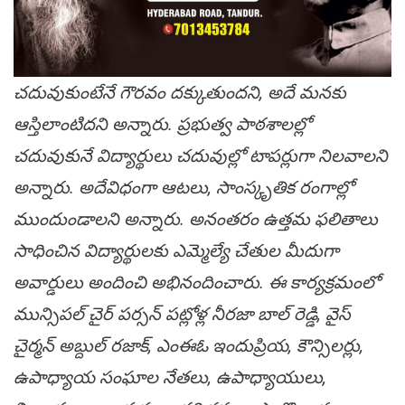
చదువుకుంటేనే గౌరవం దక్కుతుందని, అదే మనకు
ఆస్తిలాంటిదని అన్నారు. ప్రభుత్వ పాఠశాలల్లో
చదువుకునే విద్యార్థులు చదువుల్లో టాపర్లుగా నిలవాలని
అన్నారు. అదేవిధంగా ఆటలు, సాంస్కృతిక రంగాల్లో
ముందుండాలని అన్నారు. అనంతరం ఉత్తమ ఫలితాలు
సాధించిన విద్యార్థులకు ఎమ్మెల్యే చేతుల మీదుగా
అవార్డులు అందించి అభినందించారు. ఈ కార్యక్రమంలో
మున్సిపల్ చైర్ పర్సన్ పట్లోళ్ల నీరజా బాల్ రెడ్డి, వైస్
చైర్మన్ అబ్దుల్ రజాక్, ఎంఈఓ ఇందుప్రియ, కౌన్సిలర్లు,
ఉపాధ్యాయ సంఘాల నేతలు, ఉపాధ్యాయులు,