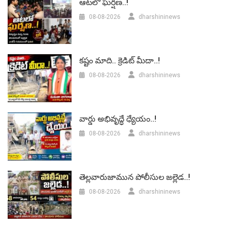
ఆటలో ఘర్షణ..!
08-08-2026
dharshininews
కష్టం మాది.. క్రెడిట్ మీదా..!
08-08-2026
dharshininews
వార్డు అభివృద్ధే ధ్యేయం..!
08-08-2026
dharshininews
తెల్లవారుజామున పోలీసుల జల్లెడ..!
08-08-2026
dharshininews