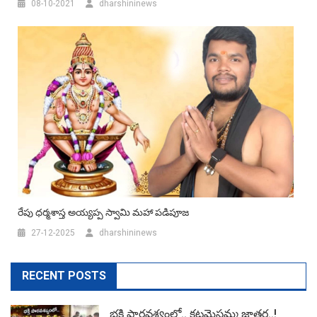
08-10-2021
dharshininews
రేపు ధర్మశాస్త అయ్యప్ప స్వామి మహా పడిపూజ
27-12-2025
dharshininews
RECENT POSTS
భక్తి పారవశ్యంలో.. కట్టమైసమ్మ జాతర..!