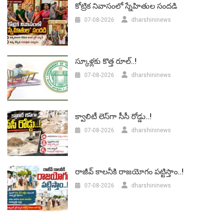
కోట్రిక నివాసంలో స్నేహితుల సందడి
07-08-2026
dharshininews
స్కూళ్లకు కొత్త రూల్..!
07-08-2026
dharshininews
క్వాలిటీ లెస్‌గా సీసీ రోడ్డు..!
07-08-2026
dharshininews
రాజీవ్ కాలనీకి రాజయోగం పట్టిస్తాం..!
07-08-2026
dharshininews