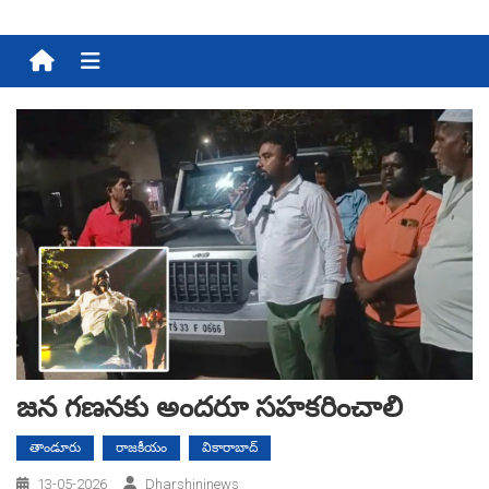
Menu
జన గణనకు అందరూ సహకరించాలి
తాండూరు
రాజకీయం
వికారాబాద్
13-05-2026
Dharshininews