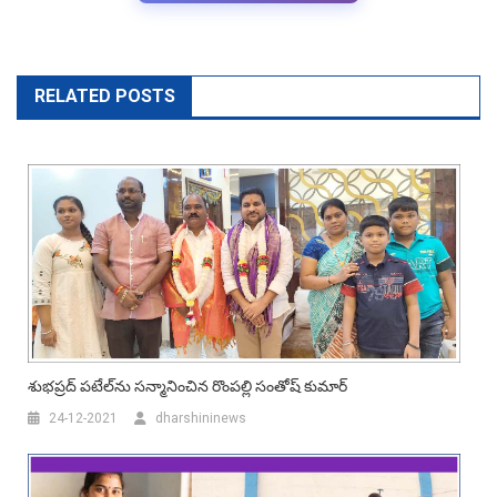
RELATED POSTS
శుభ‌ప్ర‌ద్ ప‌టేల్‌ను స‌న్మానించిన రొంప‌ల్లి సంతోష్ కుమార్
24-12-2021
dharshininews