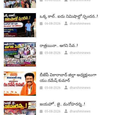
06-08-2026
dharshininews
ఒక్క కాల్.. ఐదు నిమిషాల్లో స్పందన..!
06-08-2026
dharshininews
రాత్రయినా.. ఆగని సేవ..!
05-08-2026
dharshininews
బీజేపీ వికారాబాద్‌ జిల్లా అధ్యక్షులుగా
యు.రమేష్‌ కుమార్
05-08-2026
dharshininews
జయహో.. జై.. మనోహరన్న..!
05-08-2026
dharshininews