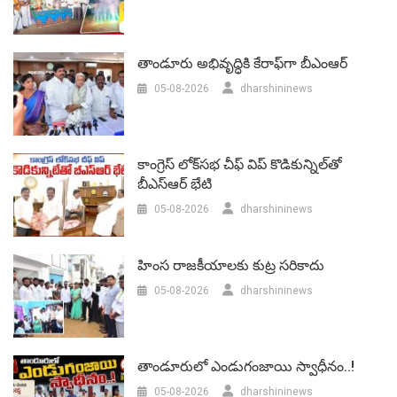
తాండూరు అభివృద్ధికి కేరాఫ్‌గా బీఎంఆర్‌
05-08-2026
dharshininews
కాంగ్రెస్ లోక్‌సభ చీఫ్ విప్ కొడికున్నిల్‌తో
బీఎస్‌ఆర్‌ భేటి
05-08-2026
dharshininews
హింస రాజకీయాలకు కుట్ర సరికాదు
05-08-2026
dharshininews
తాండూరులో ఎండుగంజాయి స్వాధీనం..!
05-08-2026
dharshininews