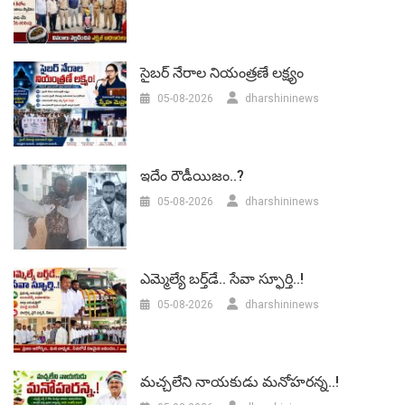
సైబర్ నేరాల నియంత్రణే లక్ష్యం
05-08-2026
dharshininews
ఇదేం రౌడీయిజం..?
05-08-2026
dharshininews
ఎమ్మెల్యే బర్త్‌డే.. సేవా స్ఫూర్తి..!
05-08-2026
dharshininews
మచ్చలేని నాయకుడు మనోహరన్న..!