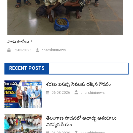
పాడు కూలీలు..!
12-03-2026
dharshininews
RECENT POSTS
శరణు బసప్ప సేవలకు దక్కిన గౌరవం
06-08-2026
dharshininews
తెలంగాణ సాధనలో ఆచార్య ఆశయాలు
చిరస్మరణీయం