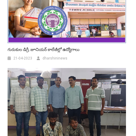
గురుకుల డిగ్రీ, జూనియర్ కాలేజీల్లో ఉద్యోగాలు
21-04-2023
dharshininews