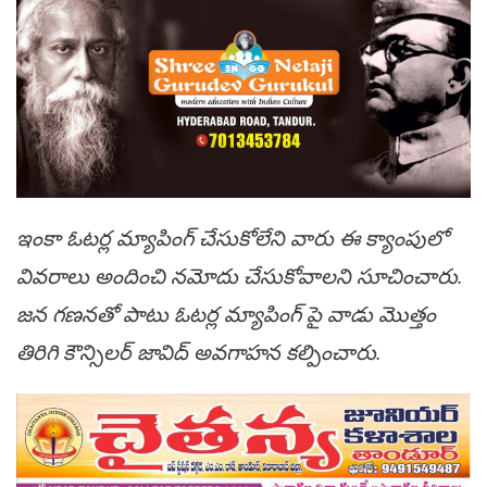
ఇంకా ఓటర్ల మ్యాపింగ్ చేసుకోలేని వారు ఈ క్యాంపులో
వివరాలు అందించి నమోదు చేసుకోవాలని సూచించారు.
జన గణనతో పాటు ఓటర్ల మ్యాపింగ్ పై వాడు మొత్తం
తిరిగి కౌన్సిలర్ జావిద్ అవగాహన కల్పించారు.