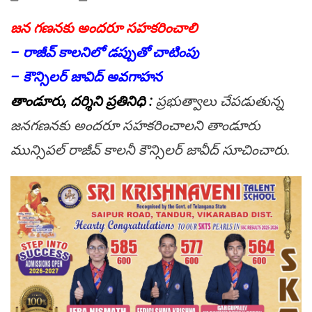
జన గణనకు అందరూ సహకరించాలి
– రాజీవ్ కాలనిలో డప్పుతో చాటింపు
– కౌన్సిలర్ జావిద్ అవగాహన
తాండూరు, దర్శిని ప్రతినిధి :
ప్రభుత్వాలు చేపడుతున్న
జనగణనకు అందరూ సహకరించాలని తాండూరు
మున్సిపల్ రాజీవ్ కాలనీ కౌన్సిలర్ జావీద్ సూచించారు.