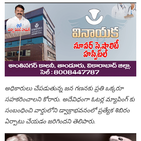
అధికారులు చేపడుతున్న జన గణనకు ప్రతి ఒక్కరూ
సహకరించాలని కోరారు. అదేవిధంగా ఓటర్ల మ్యాపింగ్ కు
సంబంధించి వార్డులోని డ్వాక్రాభవనంలో ప్రత్యేక శిబిరం
ఏర్పాటు చేయడం జరిగిందని తెలిపారు.