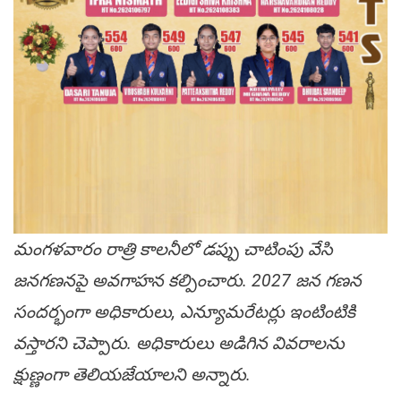
మంగళవారం రాత్రి కాలనీలో డప్పు చాటింపు వేసి
జనగణనపై అవగాహన కల్పించారు. 2027 జన గణన
సందర్భంగా అధికారులు, ఎన్యూమరేటర్లు ఇంటింటికి
వస్తారని చెప్పారు. అధికారులు అడిగిన వివరాలను
క్షుణ్ణంగా తెలియజేయాలని అన్నారు.