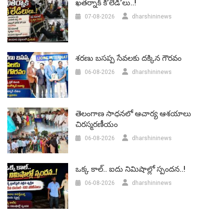
ఖతర్నాక్ కి’లేడీ’లు..!
07-08-2026
dharshininews
శరణు బసప్ప సేవలకు దక్కిన గౌరవం
06-08-2026
dharshininews
తెలంగాణ సాధనలో ఆచార్య ఆశయాలు
చిరస్మరణీయం
06-08-2026
dharshininews
ఒక్క కాల్.. ఐదు నిమిషాల్లో స్పందన..!
06-08-2026
dharshininews