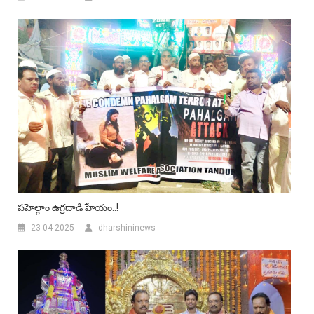
పహెల్గాం ఉగ్రదాడి హేయం..!
23-04-2025
dharshininews