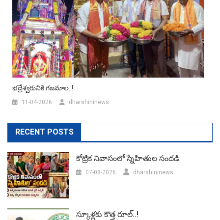
భద్రేశ్వరునికి గజమాల..!
11-04-2026
dharshininews
RECENT POSTS
కోట్రిక నివాసంలో స్నేహితుల సందడి
07-08-2026
dharshininews
స్కూళ్లకు కొత్త రూల్..!