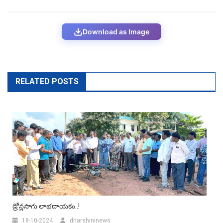
Download as Image
RELATED POSTS
డ్రోన్లసాగు లాభదాయకం..!
18-10-2024
dharshininews