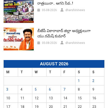
రాత్రయినా.. ఆగని సేవ..!
05-08-2026
dharshininews
బీజేపీ వికారాబాద్‌ జిల్లా అధ్యక్షులుగా
యు.రమేష్‌ కుమార్
05-08-2026
dharshininews
AUGUST 2026
M
T
W
T
F
S
S
1
2
3
4
5
6
7
8
9
10
11
12
13
14
15
16
17
18
19
20
21
22
23