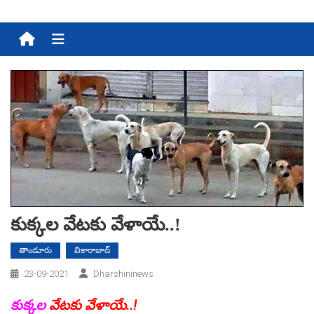
Menu
కుక్క‌ల వేట‌కు వేళాయే..!
తాండూరు
వికారాబాద్
23-09-2021
Dharshininews
కుక్క‌ల
వేట‌కు వేళాయే..!