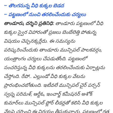
– తొల‌గ‌నున్న వీధి కుక్క‌ల బెడ‌ద‌
– ప‌ట్ట‌ణంలో నుంచి త‌ర‌లించేందుకు చ‌ర్య‌లు
తాండూరు, ద‌ర్శిని ప్ర‌తినిధి:
తాండూరు ప‌ట్ట‌ణంలో వీధి
కుక్క‌ల స్వైర విహారంతో ప్ర‌జ‌లు బెంబేలెత్తి పోతున్న
విష‌యం చెప్ప‌న‌క్క‌ర్లేదు. ఈ స‌మ‌స్య‌ను
ప‌రిష్క‌రించేందుకు తాండూరు మున్సిప‌ల్ పాల‌క‌వ‌ర్గం,
యంత్రాంగం చ‌ర్య‌లు చేప‌డుతోంది. ప‌ట్ట‌ణంలో
సంచ‌రిస్తున్న వీధి కుక్క‌ల‌ను త‌ర‌లించేందుకు ఏర్పాట్ల‌ను
చేస్తోంది. రేపో.. ఎల్లుండో వీధి కుక్క‌ల వేట‌ను
ప్రారంభించ‌బోతుంది. ఇటీవ‌లే మున్సిప‌ల్ చైర్ ప‌ర్స‌న్
స్వ‌ప్న ప‌రిమ‌ళ్, ఆర్డీఓ, ఇంచార్జ్ క‌మీష‌న‌ర్ అశోక్
కుమార్‌లు మున్సిప‌ల్ ఫ్లోర్ లీడ‌ర్ల‌తో క‌లిసి వీధి కుక్క‌ల
వేట‌పై చ‌ర్చించి ఈ నిర్ణ‌యం తీసుకున్నారు. ప‌ట్ట‌ణంలో గ‌త