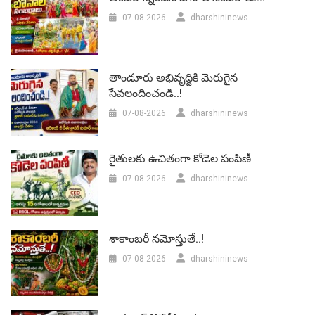
07-08-2026
dharshininews
తాండూరు అభివృద్దికి మెరుగైన
సేవలందించండి..!
07-08-2026
dharshininews
రైతులకు ఉచితంగా కోడెల పంపిణీ
07-08-2026
dharshininews
శాకాంబరీ నమోస్తుతే..!
07-08-2026
dharshininews