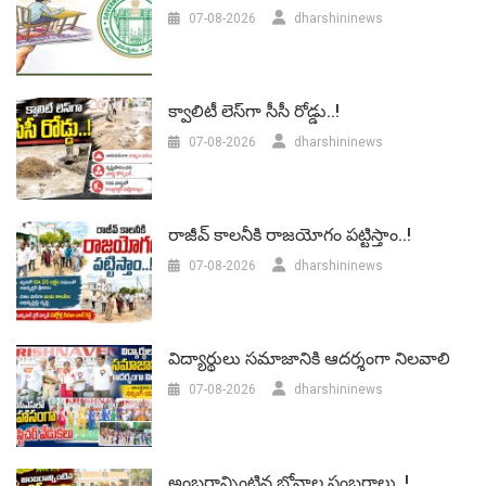
07-08-2026
dharshininews
క్వాలిటీ లెస్‌గా సీసీ రోడ్డు..!
07-08-2026
dharshininews
రాజీవ్ కాలనీకి రాజయోగం పట్టిస్తాం..!
07-08-2026
dharshininews
విద్యార్థులు సమాజానికి ఆదర్శంగా నిలవాలి
07-08-2026
dharshininews
అంబరాన్నింటిన బోనాల సంబరాలు..!