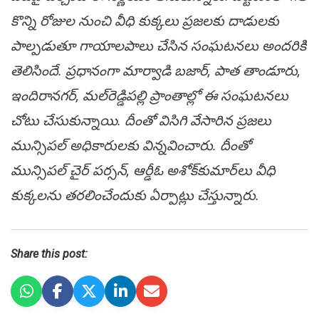
కొన్ని రోజుల నుంచి వీధి కుక్క‌లు ప్ర‌జ‌ల‌కు దాడుల‌కు
పాల్ప‌డుతూ గాయాల‌పాలు చేసిన సంఘ‌ట‌న‌లు అంద‌రికి
తెలిసిందే. ప్ర‌ధానంగా మార్వాడి బ‌జార్, పాత తాండూరు,
ఇందిరాన‌గ‌ర్‌, మ‌ల్‌రెడ్డిప‌ల్లి ప్రాంతాల్లో ఈ సంఘ‌ట‌న‌లు
చోటు చేసుకున్నాయి. దీంతో విసిగి వేసారిన ప్ర‌జ‌లు
మున్సిప‌ల్ అధికారుల‌కు విన్న‌వించారు. దీంతో
మున్సిప‌ల్ చైర్ ప‌ర్స‌న్, ఆర్డీఓ అశోక్‌కుమార్‌లు వీధి
కుక్క‌లను త‌ర‌లించేందుకు ఏర్పాట్లు చేస్తున్నారు.
Share this post: