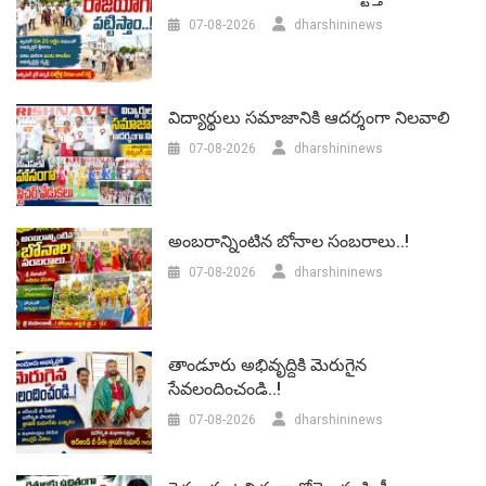
07-08-2026
dharshininews
విద్యార్థులు సమాజానికి ఆదర్శంగా నిలవాలి
07-08-2026
dharshininews
అంబరాన్నింటిన బోనాల సంబరాలు..!
07-08-2026
dharshininews
తాండూరు అభివృద్దికి మెరుగైన
సేవలందించండి..!
07-08-2026
dharshininews