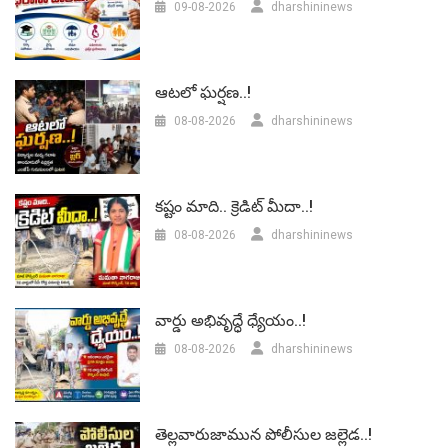
09-08-2026
dharshininews
ఆటలో ఘర్షణ..!
08-08-2026
dharshininews
కష్టం మాది.. క్రెడిట్ మీదా..!
08-08-2026
dharshininews
వార్డు అభివృద్ధే ధ్యేయం..!
08-08-2026
dharshininews
తెల్లవారుజామున పోలీసుల జల్లెడ..!