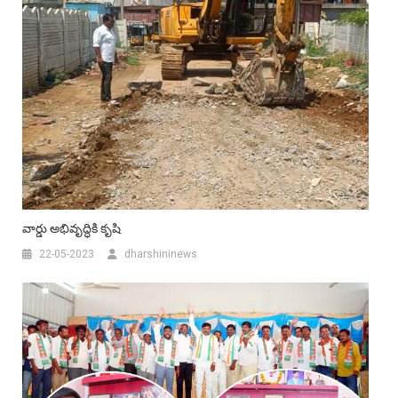
వార్డు అభివృద్ధికి కృషి
22-05-2023
dharshininews