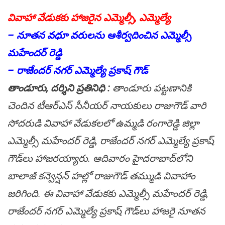
వివాహా వేడుకకు హాజ‌రైన ఎమ్మెల్సీ, ఎమ్మెల్యే
– నూత‌న వ‌ధూ వ‌రుల‌ను ఆశీర్వ‌దించిన ఎమ్మెల్సీ
మ‌హేంద‌ర్ రెడ్డి
– రాజేంద‌ర్ న‌గ‌ర్ ఎమ్మెల్యే ప్ర‌కాష్ గౌడ్‌
తాండూరు, ద‌ర్శిని ప్ర‌తినిధి :
తాండూరు ప‌ట్ట‌ణానికి
చెందిన టీఆర్ఎస్ సీనీయ‌ర్ నాయ‌కులు రాజుగౌడ్ వారి
సోద‌రుడి వివాహా వేడుక‌ల‌లో ఉమ్మ‌డి రంగారెడ్డి జిల్లా
ఎమ్మెల్సీ మ‌హేంద‌ర్ రెడ్డి, రాజేంద‌ర్ న‌గ‌ర్ ఎమ్మెల్యే ప్ర‌కాష్
గౌడ్‌లు హాజ‌ర‌య్యారు. ఆదివారం హైదరాబాద్‌లోని
బాలాజీ కన్వెన్షన్ హల్లో రాజుగౌడ్ తమ్ముడి వివాహాం
జ‌రిగింది. ఈ వివాహా వేడుక‌కు ఎమ్మెల్సీ మ‌హేంద‌ర్ రెడ్డి,
రాజేంద‌ర్ న‌గ‌ర్ ఎమ్మెల్యే ప్ర‌కాష్ గౌడ్‌లు హాజ‌రై నూత‌న