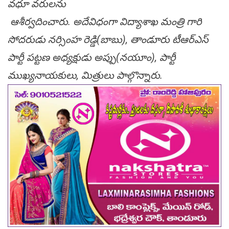
వ‌ధూ వ‌రుల‌ను
ఆశీర్వ‌దించారు. అదేవిధంగా విద్యాశాఖ మంత్రి గారి
సోద‌రుడు నర్సింహ రెడ్డి(బాబు), తాండూరు టీఆర్ఎస్
పార్టీ పట్టణ అధ్యక్షుడు అప్పు(న‌యూం), పార్టీ
ముఖ్యనాయకులు, మిత్రులు పాల్గొన్నారు.