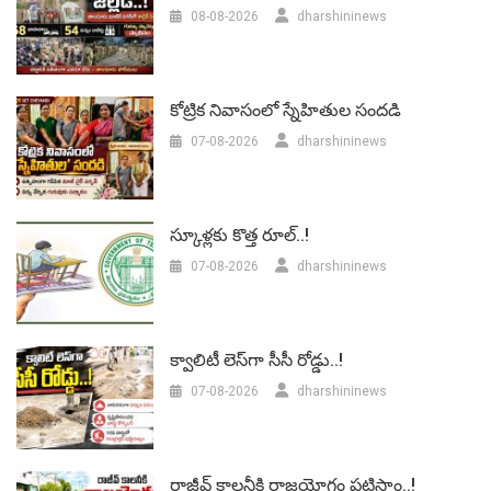
08-08-2026
dharshininews
కోట్రిక నివాసంలో స్నేహితుల సందడి
07-08-2026
dharshininews
స్కూళ్లకు కొత్త రూల్..!
07-08-2026
dharshininews
క్వాలిటీ లెస్‌గా సీసీ రోడ్డు..!
07-08-2026
dharshininews
రాజీవ్ కాలనీకి రాజయోగం పట్టిస్తాం..!