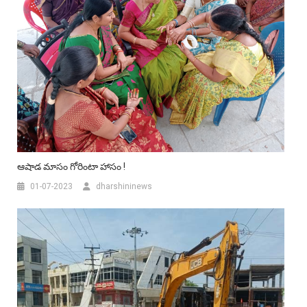
ఆషాడ మాసం గోరింటా హాసం !
01-07-2023
dharshininews