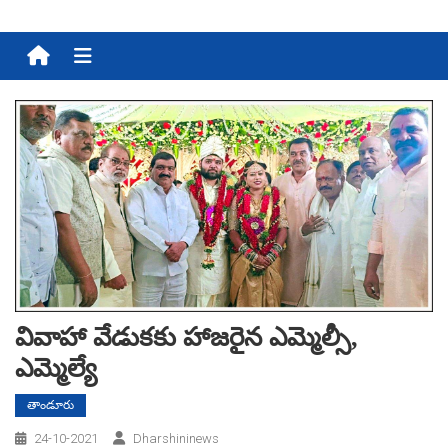
Menu
వివాహా వేడుకకు హాజ‌రైన ఎమ్మెల్సీ,
ఎమ్మెల్యే
తాండూరు
24-10-2021
Dharshininews