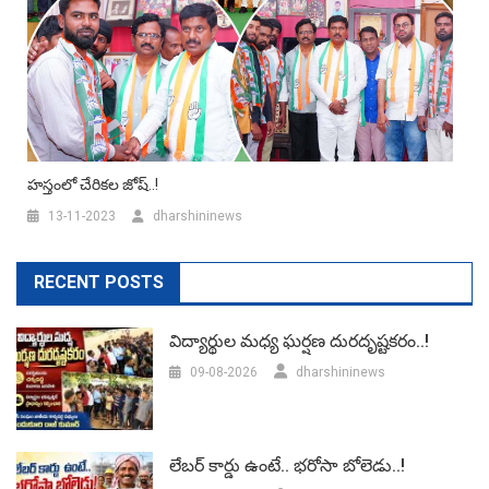
హస్తంలో చేరికల జోష్..!
13-11-2023
dharshininews
RECENT POSTS
విద్యార్థుల మధ్య ఘర్షణ దురదృష్టకరం..!
09-08-2026
dharshininews
లేబర్‌ కార్డు ఉంటే.. భరోసా బోలెడు..!