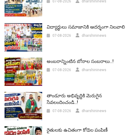
07-08-2026
dharshininews
విద్యార్థులు సమాజానికి ఆదర్శంగా నిలవాలి
07-08-2026
dharshininews
అంబరాన్నింటిన బోనాల సంబరాలు..!
07-08-2026
dharshininews
తాండూరు అభివృద్దికి మెరుగైన
సేవలందించండి..!
07-08-2026
dharshininews
రైతులకు ఉచితంగా కోడెల పంపిణీ