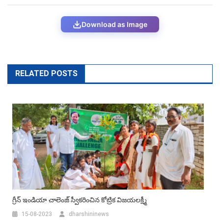
Download as Image
RELATED POSTS
గ్రీన్ ఇండియా చాలెంజ్ స్వీకరించిన కోట్రిక విజయలక్ష్మీ
15-08-2023
dharshininews