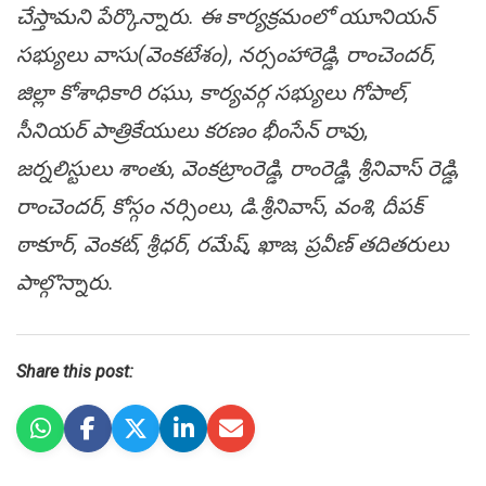
చేస్తామ‌ని పేర్కొన్నారు. ఈ కార్య‌క్ర‌మంలో యూనియ‌న్
స‌భ్యులు వాసు(వెంక‌టేశం), న‌ర్సంహారెడ్డి, రాంచెంద‌ర్,
జిల్లా కోశాధికారి ర‌ఘు, కార్య‌వ‌ర్గ స‌భ్యులు గోపాల్,
సీనియ‌ర్ పాత్రికేయులు క‌ర‌ణం భీంసేన్ రావు,
జ‌ర్న‌లిస్టులు శాంతు, వెంక‌ట్రాంరెడ్డి, రాంరెడ్డి, శ్రీ‌నివాస్ రెడ్డి,
రాంచెంద‌ర్, కోస్గం న‌ర్సింలు, డి.శ్రీ‌నివాస్, వంశి, దీపక్
ఠాకూర్, వెంక‌ట్, శ్రీ‌ధ‌ర్‌, ర‌మేష్, ఖాజ‌, ప్ర‌వీణ్ త‌దిత‌రులు
పాల్గొన్నారు.
Share this post: