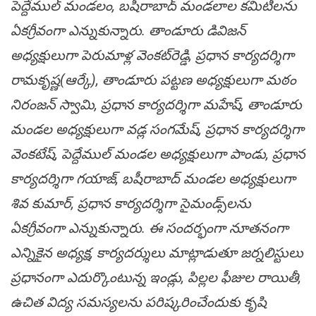
పెద్దేముల్ మండ‌లం, బ‌షీరాబాద్ మండ‌లాల క‌మిటీల‌ను
ఏక‌గ్రీవంగా ఎన్నుకున్నారు. తాండూరు డివిజ‌న్
అధ్య‌క్షులుగా పెరుమాళ్ల వెంక‌ట్‌రెడ్డి, ప్ర‌ధాన కార్య‌ద‌ర్శిగా
రామ‌కృష్ణ‌(ఆర్కే), తాండూరు ప‌ట్ట‌ణ అధ్య‌క్షులుగా మ‌ఠం
నిరంజ‌న్ స్వామి, ప్ర‌ధాన కార్య‌ద‌ర్శిగా మ‌హేష్, తాండూరు
మండ‌ల అధ్య‌క్షులుగా వ‌డ్ల సంగ‌మేష్, ప్ర‌ధాన కార్య‌ద‌ర్శిగా
వెంక‌టేష్‌, పెద్దేముల్ మండ‌ల అధ్య‌క్షులుగా పాండు, ప్ర‌ధాన
కార్య‌ద‌ర్శిగా గ‌యాజ్, బ‌షీరాబాద్ మండ‌ల అధ్య‌క్షులుగా
శివ కుమార్, ప్ర‌ధాన కార్య‌ద‌ర్శిగా సైమండ్స్‌ల‌ను
ఏక‌గ్రీవంగా ఎన్నుకున్నారు. ఈ సంద‌ర్భంగా నూత‌నంగా
ఎన్నికైన అధ్య‌క్ష‌, కార్య‌ద‌ర్శులు మాట్లాడుతూ జ‌ర్న‌లిస్టులు
ప్ర‌ధానంగా ఎదుర్కొంటున్న ఇండ్లు, పిల్ల‌ల ఫీజుల రాయితీ,
ఉచిత విద్య స‌మ‌స్య‌ల‌ను ప‌రిష్క‌రించేందుకు కృషి