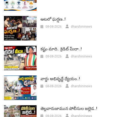
ఆటలో ఘర్షణ..!
08-08-2026
dharshininews
కష్టం మాది.. క్రెడిట్ మీదా..!
08-08-2026
dharshininews
వార్డు అభివృద్ధే ధ్యేయం..!
08-08-2026
dharshininews
తెల్లవారుజామున పోలీసుల జల్లెడ..!
08-08-2026
dharshininews