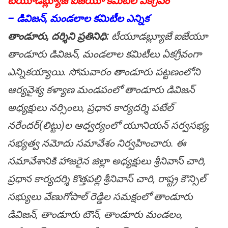
టీయూడ‌బ్ల్యూజే ఐజేయూ క‌మిటీల ఏక‌గ్రీవం
– డివిజ‌న్, మండ‌లాల క‌మిటీల ఎన్నిక‌
తాండూరు, ద‌ర్శిని ప్ర‌తినిధి:
టీయూడ‌బ్ల్యూజే ఐజేయూ
తాండూరు డివిజ‌న్, మండ‌లాల క‌మిటీలు ఏక‌గ్రీవంగా
ఎన్నిక‌య్యాయి. సోమ‌వారం తాండూరు ప‌ట్ట‌ణంలోని
ఆర్య‌వైశ్య క‌ళ్యాణ మండ‌పంలో తాండూరు డివిజ‌న్
అధ్య‌క్షులు న‌ర్సింలు, ప్ర‌ధాన కార్య‌ద‌ర్శి ప‌టేల్
న‌రేంద‌ర్(లిట్టు)ల ఆధ్వ‌ర్యంలో యూనియ‌న్ స‌ర్వ‌స‌భ్య‌,
సభ్య‌త్వ న‌మోదు స‌మావేశం నిర్వ‌హించారు. ఈ
స‌మావేశానికి హాజ‌రైన జిల్లా అధ్య‌క్షులు శ్రీ‌నివాస్ చారి,
ప్ర‌ధాన కార్య‌ద‌ర్శి కొత్త‌ప‌ల్లి శ్రీ‌నివాస్ చారి, రాష్ట్ర కౌన్సిల్
స‌భ్యులు వేణుగోపాల్ రెడ్డిల స‌మ‌క్షంలో తాండూరు
డివిజ‌న్, తాండూరు టౌన్, తాండూరు మండ‌లం,