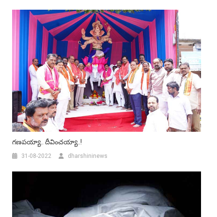
గ‌ణ‌ప‌య్యా.. దీవించ‌య్యా..!
31-08-2022
dharshininews