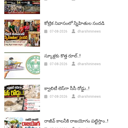
కోట్రిక నివాసంలో స్నేహితుల సందడి
07-08-2026
dharshininews
స్కూళ్లకు కొత్త రూల్..!
07-08-2026
dharshininews
క్వాలిటీ లెస్‌గా సీసీ రోడ్డు..!
07-08-2026
dharshininews
రాజీవ్ కాలనీకి రాజయోగం పట్టిస్తాం..!