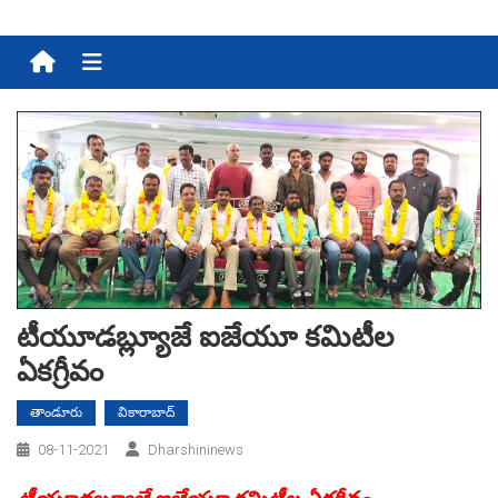
Menu
టీయూడ‌బ్ల్యూజే ఐజేయూ క‌మిటీల
ఏక‌గ్రీవం
తాండూరు
వికారాబాద్
08-11-2021
Dharshininews