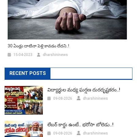
30 ఏండ్లు దాటినా పెళ్లి కావడం లేదని..!
15-04-2023
dharshininews
RECENT POSTS
విద్యార్థుల మధ్య ఘర్షణ దురదృష్టకరం..!
09-08-2026
dharshininews
లేబర్‌ కార్డు ఉంటే.. భరోసా బోలెడు..!
09-08-2026
dharshininews