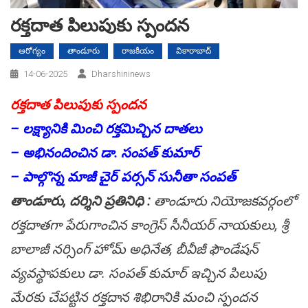
రక్తదాత పిలుపుకు స్పందన
ఆరోగ్యం
తాండూరు
రాజకీయం
వికారాబాద్
14-06-2025
Dharshininews
రక్తదాత పిలుపుకు స్పందన
– లక్ష్యానికి మించి రక్తమిచ్చిన దాతలు
– అభినందించిన డా. సంపత్ కుమార్
– పాల్గొన్న మాజీ చైర్ పర్సన్ సునీతా సంపత్
తాండూరు, దర్శిని ప్రతినిధి :
తాండూరు నియోజకవర్గంలో
రక్తదాతగా పేరుగాంచిన కాంగ్రెస్ సీనీయర్ నాయకులు, శ్రీ
బాలాజీ నర్సింగ్ హోమ్ అధినేత, బీవీజీ ఫౌండేషన్
వ్యవస్థాపకులు డా. సంపత్ కుమార్ ఇచ్చిన పిలుపు
మేరకు చేపట్టిన రక్తదాన శిభిరానికి మంచి స్పందన