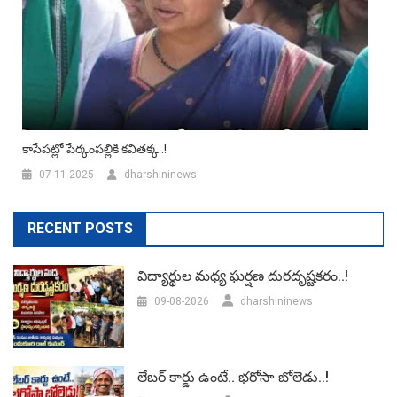
కాసేపట్లో పేర్కంపల్లికి కవితక్క..!
07-11-2025
dharshininews
RECENT POSTS
విద్యార్థుల మధ్య ఘర్షణ దురదృష్టకరం..!
09-08-2026
dharshininews
లేబర్‌ కార్డు ఉంటే.. భరోసా బోలెడు..!