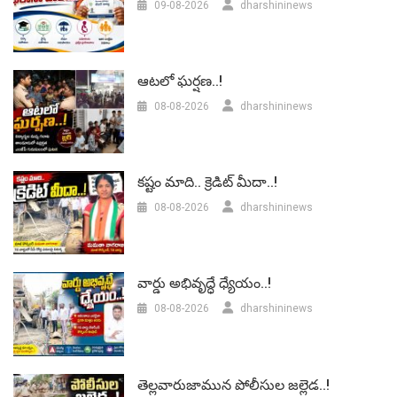
09-08-2026
dharshininews
ఆటలో ఘర్షణ..!
08-08-2026
dharshininews
కష్టం మాది.. క్రెడిట్ మీదా..!
08-08-2026
dharshininews
వార్డు అభివృద్ధే ధ్యేయం..!
08-08-2026
dharshininews
తెల్లవారుజామున పోలీసుల జల్లెడ..!