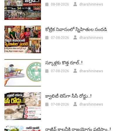
08-08-2026
dharshininews
కోట్రిక నివాసంలో స్నేహితుల సందడి
07-08-2026
dharshininews
స్కూళ్లకు కొత్త రూల్..!
07-08-2026
dharshininews
క్వాలిటీ లెస్‌గా సీసీ రోడ్డు..!
07-08-2026
dharshininews
రాజీవ్ కాలనీకి రాజయోగం పట్టిస్తాం..!