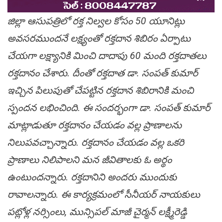
జిల్లా ఆసుపత్రిలో రక్త నిల్వల కోసం 50 యూనిట్లు
అవసరముందనే లక్ష్యంతో రక్తదాన శిబిరం ఏర్పాటు
చేయగా లక్ష్యానికి మించి దాదాపు 60 మంది రక్తదాతలు
రక్తదానం చేశారు. దీంతో రక్తదాత డా. సంపత్ కుమార్
ఇచ్చిన పిలుపుతో చేపట్టిన రక్తదాన శిబిరానికి మంచి
స్పందన లభించింది. ఈ సందర్భంగా డా. సంపత్ కుమార్
మాట్లాడుతూ రక్తదానం చేయడం వల్ల ప్రాణాలను
నిలుపవచ్చాన్నారు. రక్తదానం చేయడం వల్ల ఒకరి
ప్రాణాలు నిలిపాలని మన జీవితాలకు ఓ అర్థం
ఉంటుందన్నారు. రక్తదానిని అందరు ముందుకు
రావాలన్నారు. ఈ కార్యక్రమంలో సీనీయర్ నాయకులు
పట్లోళ్ల నర్సింలు, మున్సిపల్ మాజీ చైర్మన్ లక్ష్మీరెడ్డి