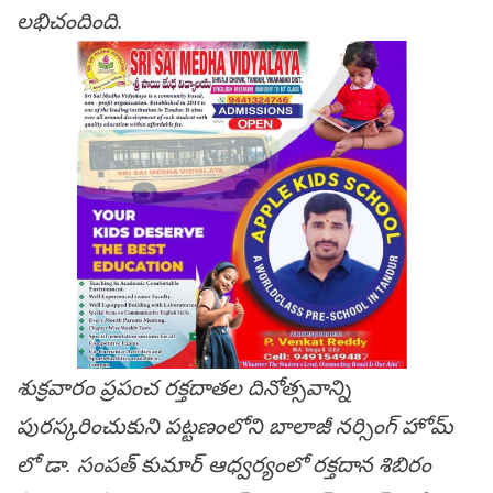
లభిచందింది.
శుక్రవారం ప్రపంచ రక్తదాతల దినోత్సవాన్ని
పురస్కరించుకుని పట్టణంలోని బాలాజీ నర్సింగ్ హోమ్
లో డా. సంపత్ కుమార్ ఆధ్వర్యంలో రక్తదాన శిబిరం