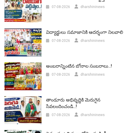
07-08-2026
dharshininews
విద్యార్థులు సమాజానికి ఆదర్శంగా నిలవాలి
07-08-2026
dharshininews
అంబరాన్నింటిన బోనాల సంబరాలు..!
07-08-2026
dharshininews
తాండూరు అభివృద్దికి మెరుగైన
సేవలందించండి..!
07-08-2026
dharshininews