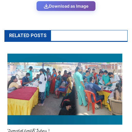
Download as Image
RELATED POSTS
‘వినాయక సూపర్’ సేవలు..!