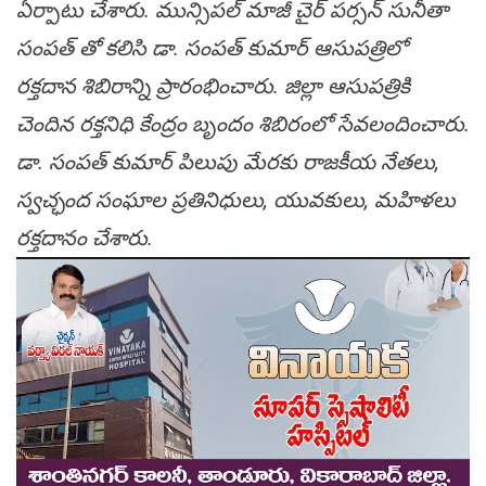
ఏర్పాటు చేశారు. మున్సిపల్ మాజీ చైర్ పర్సన్ సునీతా
సంపత్ తో కలిసి డా. సంపత్ కుమార్ ఆసుపత్రిలో
రక్తదాన శిబిరాన్ని ప్రారంభించారు. జిల్లా ఆసుపత్రికి
చెందిన రక్తనిధి కేంద్రం బృందం శిబిరంలో సేవలందించారు.
డా. సంపత్ కుమార్ పిలుపు మేరకు రాజకీయ నేతలు,
స్వచ్ఛంద సంఘాల ప్రతినిధులు, యువకులు, మహిళలు
రక్తదానం చేశారు.