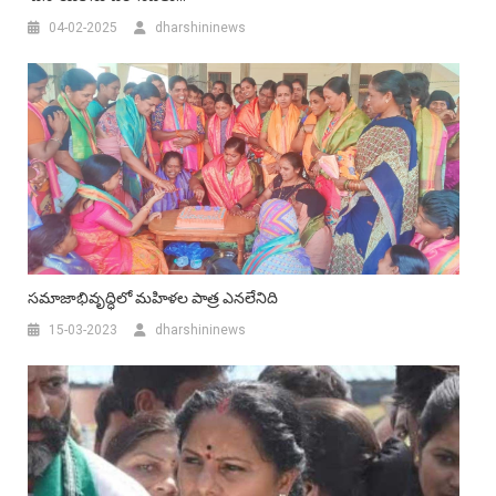
04-02-2025
dharshininews
సమాజాభివృద్ధిలో మహిళల పాత్ర ఎనలేనిది
15-03-2023
dharshininews