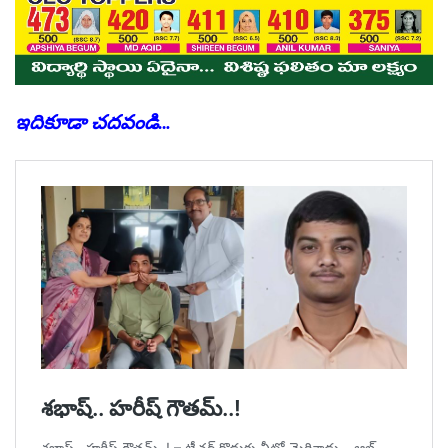
ఇదికూడా చదవండి…