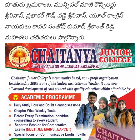
కూతురు బ్రమరాంబ, మున్సిపల్ మాజీ కౌన్సిలర్లు
శ్రీనివాస్, ప్రభాకర్ గౌడ్, వడ్డె శ్రీనివాస్, యూత్ కాంగ్రెస్
నాయకులు కావలి సంతోష్ కుమార్, శ్రీకాంత్ రెడ్డి,
మహిళలు తదితరులు పాల్గొన్నారు.