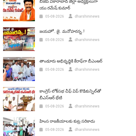
బీజేపీ వికారాబాద్‌ జిల్లా అధ్యక్షులుగా
యు.రమేష్‌ కుమార్
05-08-2026
dharshininews
జయహో.. జై.. మనోహరన్న..!
05-08-2026
dharshininews
తాండూరు అభివృద్ధికి కేరాఫ్‌గా బీఎంఆర్‌
05-08-2026
dharshininews
కాంగ్రెస్ లోక్‌సభ చీఫ్ విప్ కొడికున్నిల్‌తో
బీఎస్‌ఆర్‌ భేటి
05-08-2026
dharshininews
హింస రాజకీయాలకు కుట్ర సరికాదు
05-08-2026
dharshininews