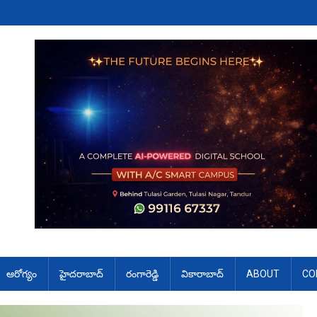
ఆరోగ్యం
హైదరాబాద్
రంగారెడ్డి
వికారాబాద్
ABOUT
CO