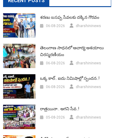
RECENT POSTS
శరణు బసప్ప సేవలకు దక్కిన గౌరవం
06-08-2026
dharshininews
తెలంగాణ సాధనలో ఆచార్య ఆశయాలు
చిరస్మరణీయం
06-08-2026
dharshininews
ఒక్క కాల్.. ఐదు నిమిషాల్లో స్పందన..!
06-08-2026
dharshininews
రాత్రయినా.. ఆగని సేవ..!
05-08-2026
dharshininews