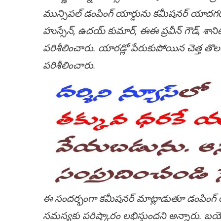
మున్సిపల్ డంపింగ్ యార్డును కమీషనర్ యాదగర
హుస్సేన్, ఉదయ్ కుమార్, ఈఈ ప్రవీన్ గౌడ్, శాని
పరిశీలించారు. యారడ్లో పేరుకుపోయిన చెత్త తొ
పరిశీలించారు.
ఈ సందర్భంగా కమీషనర్ మాట్లాడుతూ డంపింగ్ యా
సమస్యకు పరిష్కారం లభిస్తుందని అన్నారు. బయో మ