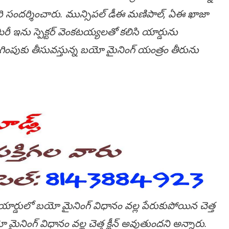
ి సందర్శించారు. మున్సిపల్ డీఈ మణిపాల్, ఏఈ ఖాజా
టరీ ఇను స్పెక్టర్ వెంకటయ్యలతో కలిసి యార్డును
లగింపుకు తీసువస్తున్న బయో మైనింగ్ యంత్రం తీరును
ర్డులో బయో మైనింగ్ విధానం వల్ల పేరుకుపోయిన చెత్త
ైనింగ్ విధానం వల్ల చెత్త క్లీన్ అవుతుందని అన్నారు.