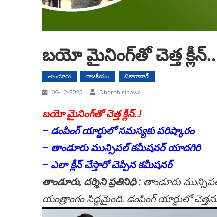
బయో మైనింగ్‌తో చెత్త క్లీన్..
తాండూరు
రాజకీయం
వికారాబాద్
09-12-2025
Dharshininews
బయో మైనింగ్‌తో చెత్త క్లీన్..!
– డంపింగ్‌ యార్డులో సమస్యకు పరిష్కారం
– తాండూరు మున్సిపల్ కమీషనర్ యాదగిరి
– ఎలా క్లీన్ చేస్తారో చెప్పిన కమీషనర్
తాండూరు, దర్శిని ప్రతినిధి :
తాండూరు మున్సిపల్ డ
యంత్రాంగం సిద్దమైంది. డంపింగ్‌ యార్డులో చెత్