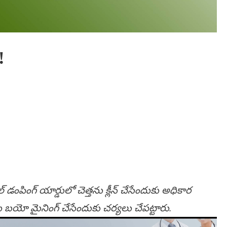
!
ంపింగ్ యార్డులో చెత్తను క్లీన్ చేసేందుకు అధికార
తను బయో మైనింగ్ చేసేందుకు చర్యలు చేపట్టారు.