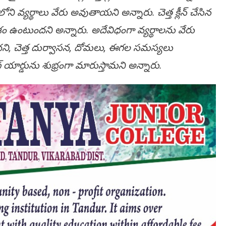
ని వ్యర్థాలు వేరు అవుతాయని అన్నారు. చెత్త క్లీన్ చేసిన
ఉంటుందని అన్నారు. అదేవిధంగా వ్యర్థాలను వేరు
దని, చెత్త దుర్వాసన, దోమలు, ఈగల సమస్యలు
యార్డును శుభ్రంగా మారుస్తామని అన్నారు.