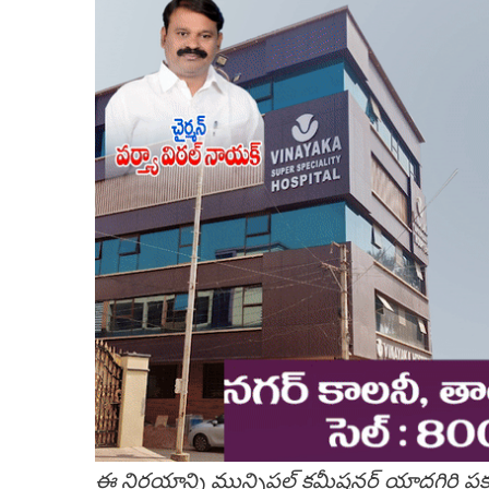
ఈ నిర్ణయాన్ని మున్సిపల్ కమీషనర్ యాదగిరి 