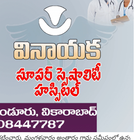
ప్రకటించారు. మంగళవారం అంతారం గ్రామ సమీపంలో ఉన్న