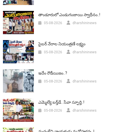
తాండూరులో ఎండుగంజాయి స్వాధీనం..!
05-08-2026
dharshininews
సైబర్ నేరాల నియంత్రణే లక్ష్యం
05-08-2026
dharshininews
ఇదేం రౌడీయిజం..?
05-08-2026
dharshininews
ఎమ్మెల్యే బర్త్‌డే.. సేవా స్ఫూర్తి..!
05-08-2026
dharshininews
మచ్చలేని నాయకుడు మనోహరన్న..!