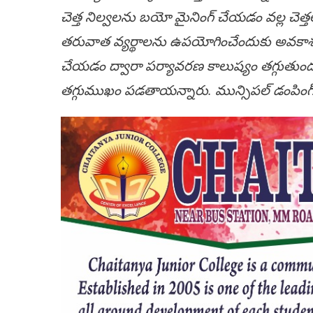
చెత్త నిల్వలను బయో మైనింగ్ చేయడం వల్ల చెత్తలో
తరువాత వ్యర్థాలను ఉపయోగించేందుకు అవకాశం 
చేయడం ద్వారా పర్యావరణ కాలుష్యం తగ్గుతుం
తగ్గుముఖం పడతాయన్నారు. మున్సిపల్ డంపింగ్ 