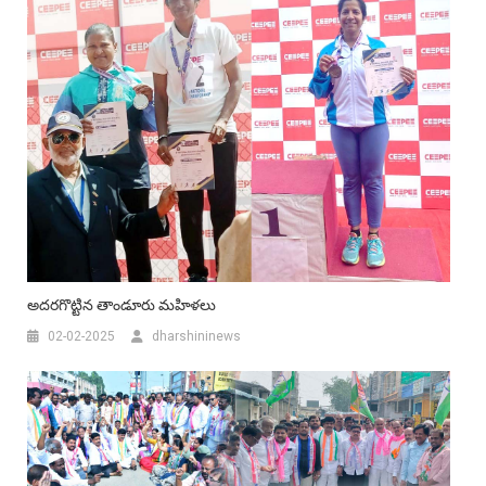
అదరగొట్టిన తాండూరు మహిళలు
02-02-2025
dharshininews