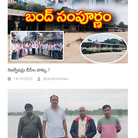
రిజర్వేషన్లు బీసీల హక్కు..!
18-10-2025
dharshininews