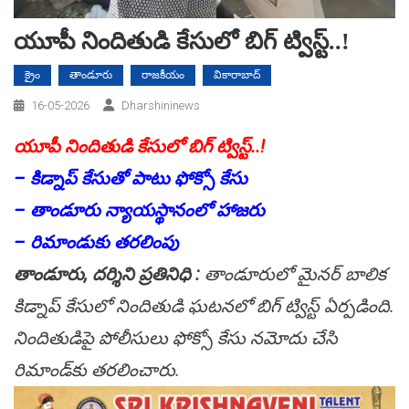
యూపీ నిందితుడి కేసులో బిగ్ ట్విస్ట్..!
క్రైం
తాండూరు
రాజకీయం
వికారాబాద్
16-05-2026
Dharshininews
యూపీ నిందితుడి కేసులో బిగ్ ట్విస్ట్..!
– కిడ్నాప్‌ కేసుతో పాటు ఫోక్సో కేసు
– తాండూరు న్యాయస్థానంలో హాజరు
– రిమాండుకు తరలింపు
తాండూరు, దర్శిని ప్రతినిధి :
తాండూరులో మైనర్‌ బాలిక
కిడ్నాప్‌ కేసులో నిందితుడి ఘటనలో బిగ్ ట్విస్ట్ ఏర్పడింది.
నిందితుడిపై పోలీసులు ఫోక్సో కేసు నమోదు చేసి
రిమాండ్‌కు తరలించారు.