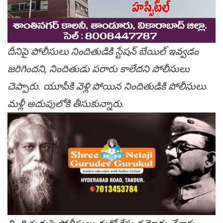
దీనిపై పోలీసులు నిందితుడికి స్టేషన్ బేయిల్ ఇవ్వడం
జరిగిందని, నిందితుడు పరారు కాలేదని పోలీసులు
చెప్పారు. యూపీకి వెళ్లి పోయిన నిందితుడికి పోలీసులు
మళ్లీ అదుపులోకి తీసుకున్నారు.