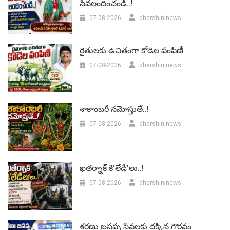
సేవలందించండి..!
07-08-2026
dharshininews
రైతులకు ఉచితంగా కోడెల పంపిణీ
07-08-2026
dharshininews
శాకాంబరీ నమోస్తుతే..!
07-08-2026
dharshininews
ఖతర్నాక్ కి’లేడీ’లు..!
07-08-2026
dharshininews
శరణు బసప్ప సేవలకు దక్కిన గౌరవం