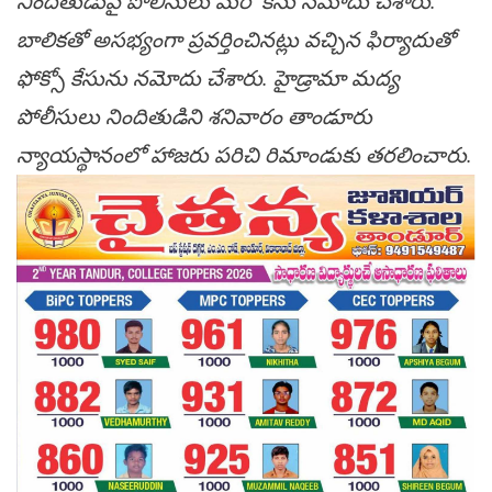
నిందితుడుపై పోలీసులు మరో కేసు నమోదు చేశారు.
బాలికతో అసభ్యంగా ప్రవర్తించినట్లు వచ్చిన ఫిర్యాదుతో
ఫోక్సో కేసును నమోదు చేశారు. హైడ్రామా మద్య
పోలీసులు నిందితుడిని శనివారం తాండూరు
న్యాయస్థానంలో హాజరు పరిచి రిమాండుకు తరలించారు.