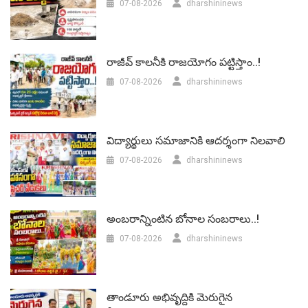
07-08-2026
dharshininews
రాజీవ్ కాలనీకి రాజయోగం పట్టిస్తాం..!
07-08-2026
dharshininews
విద్యార్థులు సమాజానికి ఆదర్శంగా నిలవాలి
07-08-2026
dharshininews
అంబరాన్నింటిన బోనాల సంబరాలు..!
07-08-2026
dharshininews
తాండూరు అభివృద్దికి మెరుగైన