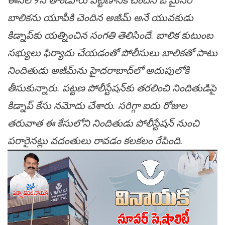
ఈనెల 9న తాండూరు పట్టణానికి చెందిన ఓ మైనర్
బాలికను యూపీకి చెందిన అజీమ్ అనే యువకుడు
కిడ్నాప్‌కు యత్నించిన సంగతి తెలిసిందే. బాలిక కుటుంబ
సభ్యులు ఫిర్యాదు చేయడంతో పోలీసులు బాలికతో పాటు
నిందితుడు అజీమ్‌ను హైదరాబాద్‌లో అదుపులోకి
తీసుకున్నారు. పట్టణ పోలీస్టేషన్‌కు తరలించి నిందితుడిపై
కిడ్నాప్ కేసు నమోదు చేశారు. సరిగ్గా ఐదు రోజుల
తరువాత ఈ కేసులోని నిందితుడు పోలీస్టేషన్‌ నుంచి
పరారైనట్లు వదంతులు రావడం కలకలం రేపింది.