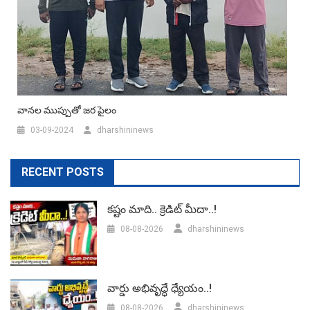
వానల ముప్పుతో జర పైలం
03-09-2024
dharshininews
RECENT POSTS
కష్టం మాది.. క్రెడిట్ మీదా..!
08-08-2026
dharshininews
వార్డు అభివృద్ధే ధ్యేయం..!
08-08-2026
dharshininews