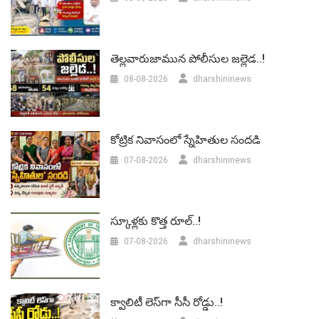
తెల్లవారుజామున పోలీసుల జల్లెడ..!
08-08-2026
dharshininews
కోట్రిక నివాసంలో స్నేహితుల సందడి
07-08-2026
dharshininews
స్కూళ్లకు కొత్త రూల్..!
07-08-2026
dharshininews
క్వాలిటీ లెస్‌గా సీసీ రోడ్డు..!