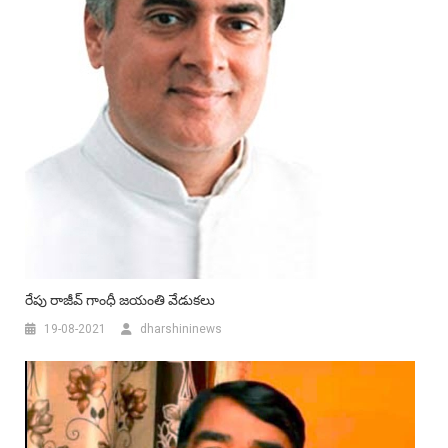
రేపు రాజీవ్ గాంధీ జ‌యంతి వేడుక‌లు
19-08-2021
dharshininews