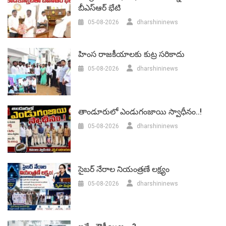
బీఎస్‌ఆర్‌ భేటి
05-08-2026
dharshininews
హింస రాజకీయాలకు కుట్ర సరికాదు
05-08-2026
dharshininews
తాండూరులో ఎండుగంజాయి స్వాధీనం..!
05-08-2026
dharshininews
సైబర్ నేరాల నియంత్రణే లక్ష్యం
05-08-2026
dharshininews