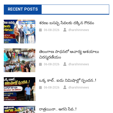
RECENT POSTS
శరణు బసప్ప సేవలకు దక్కిన గౌరవం
06-08-2026
dharshininews
తెలంగాణ సాధనలో ఆచార్య ఆశయాలు
చిరస్మరణీయం
06-08-2026
dharshininews
ఒక్క కాల్.. ఐదు నిమిషాల్లో స్పందన..!
06-08-2026
dharshininews
రాత్రయినా.. ఆగని సేవ..!