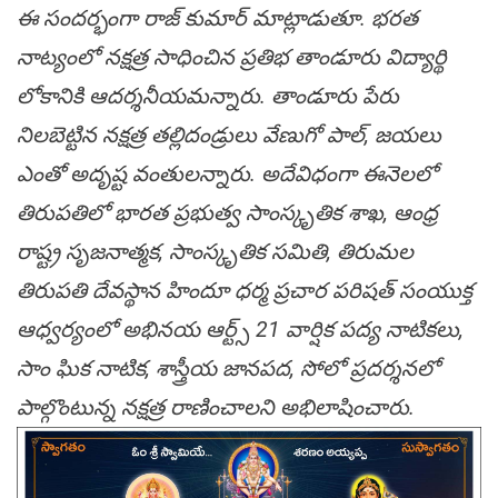
ఈ సందర్భంగా రాజ్ కుమార్ మాట్లాడుతూ. భరత
నాట్యంలో నక్షత్ర సాధించిన ప్రతిభ తాండూరు విద్యార్థి
లోకానికి ఆదర్శనీయమన్నారు. తాండూరు పేరు
నిలబెట్టిన నక్షత్ర తల్లిదండ్రులు వేణుగో పాల్, జయలు
ఎంతో అదృష్ట వంతులన్నారు. అదేవిధంగా ఈనెలలో
తిరుపతిలో భారత ప్రభుత్వ సాంస్కృతిక శాఖ, ఆంధ్ర
రాష్ట్ర సృజనాత్మక, సాంస్కృతిక సమితి, తిరుమల
తిరుపతి దేవస్థాన హిందూ ధర్మ ప్రచార పరిషత్ సంయుక్త
ఆధ్వర్యంలో అభినయ ఆర్ట్స్ 21 వార్షిక పద్య నాటికలు,
సాం ఘిక నాటిక, శాస్త్రీయ జానపద, సోలో ప్రదర్శనలో
పాల్గొంటున్న నక్షత్ర రాణించాలని అభిలాషించారు.