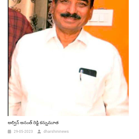
అల్విన్ అనంత్ రెడ్డి కన్నుమూత
29-05-2023
dharshininews