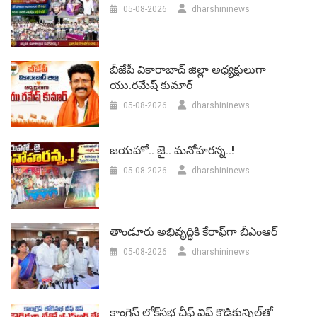
05-08-2026
dharshininews
బీజేపీ వికారాబాద్‌ జిల్లా అధ్యక్షులుగా
యు.రమేష్‌ కుమార్
05-08-2026
dharshininews
జయహో.. జై.. మనోహరన్న..!
05-08-2026
dharshininews
తాండూరు అభివృద్ధికి కేరాఫ్‌గా బీఎంఆర్‌
05-08-2026
dharshininews
కాంగ్రెస్ లోక్‌సభ చీఫ్ విప్ కొడికున్నిల్‌తో