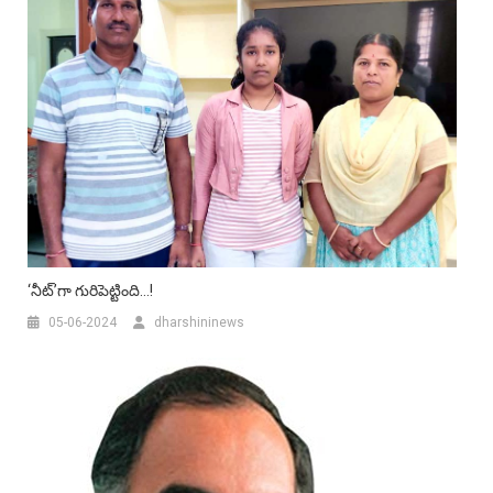
‘నీట్‌’గా గురిపెట్టింది…!
05-06-2024
dharshininews