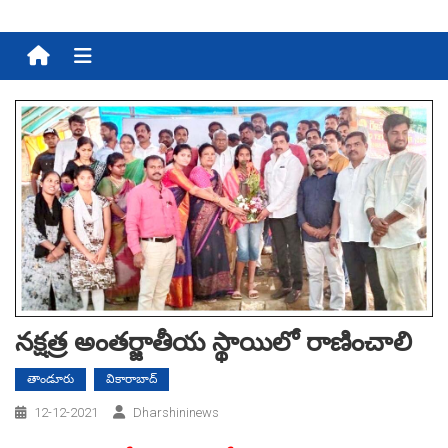
Menu
నక్షత్ర అంత‌ర్జాతీయ స్థాయిలో రాణించాలి
తాండూరు
వికారాబాద్
12-12-2021
Dharshininews