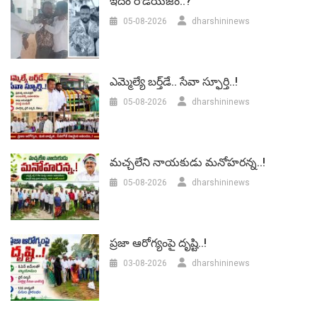
ఇదేం రౌడీయిజం..?
05-08-2026
dharshininews
ఎమ్మెల్యే బర్త్‌డే.. సేవా స్ఫూర్తి..!
05-08-2026
dharshininews
మచ్చలేని నాయకుడు మనోహరన్న..!
05-08-2026
dharshininews
ప్రజా ఆరోగ్యంపై దృష్టి..!
03-08-2026
dharshininews