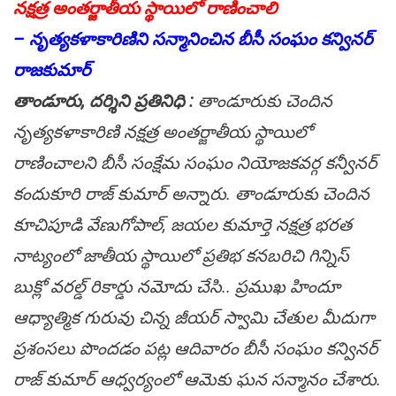
నక్షత్ర అంత‌ర్జాతీయ స్థాయిలో రాణించాలి
– నృత్యకళాకారిణిని సన్మానించిన బీసీ సంఘం కన్వినర్
రాజకుమార్
తాండూరు, ద‌ర్శిని ప్ర‌తినిధి :
తాండూరుకు చెందిన
నృత్యకళాకారిణి నక్షత్ర అంత‌ర్జాతీయ స్థాయిలో
రాణించాలని బీసీ సంక్షేమ సంఘం నియోజకవర్గ కన్వీనర్
కందుకూరి రాజ్ కుమార్ అన్నారు. తాండూరుకు చెందిన
కూచిపూడి వేణుగోపాల్, జయల కుమార్తె నక్షత్ర భరత
నాట్యంలో జాతీయ స్థాయిలో ప్రతిభ కనబరిచి గిన్నిస్
బుక్లో వరల్డ్ రికార్డు నమోదు చేసి.. ప్రముఖ హిందూ
ఆధ్యాత్మిక గురువు చిన్న జీయర్ స్వామి చేతుల మీదుగా
ప్రశంసలు పొందడం పట్ల ఆదివారం బీసీ సంఘం కన్వినర్
రాజ్ కుమార్ ఆధ్వర్యంలో ఆమెకు ఘన సన్మానం చేశారు.