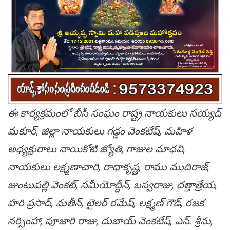
ఈ కార్యక్రమంలో బీసీ సంఘం రాష్ట్ర నాయకులు సయ్యద్
మకూర్, జిల్లా నాయకులు గడ్డం వెంకటేష్, మహిళ
అధ్యక్షురాలు నాయికోటి జ్యోతి, గాజుల మాధవి,
నాయకులు లక్ష్మణాచారి, రాధాకృష్ణ, రాము ముదిరాజ్,
జుంటుపల్లి వెంకట్, సమీయోద్దీన్, బస్వరాజు, దత్తాత్రేయ,
హరి ప్రసాద్, మతీన్, టైలర్ రమేష్, లక్ష్మణ్ గౌడ్, రజక
నర్సింహా, పూజారి రాజు, దుబాయ్ వెంకటేష్, ఎన్. శ్రీను,