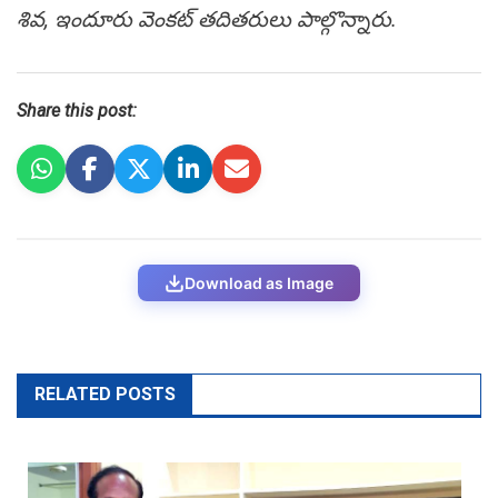
శివ, ఇందూరు వెంకట్ తదితరులు పాల్గొన్నారు.
Share this post:
Download as Image
RELATED POSTS