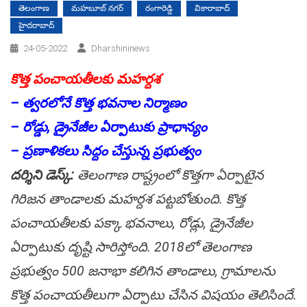
తెలంగాణ
మహబూబ్ నగర్
రంగారెడ్డి
వికారాబాద్
హైదరాబాద్
24-05-2022
Dharshininews
కొత్త పంచాయ‌తీల‌కు మ‌హ‌ర్ద‌శ‌
– త్వ‌ర‌లోనే కొత్త భ‌వ‌నాల నిర్మాణం
– రోడ్డు, డ్రైనేజీల ఏర్పాటుకు ప్రాధాన్యం
– ప్ర‌ణాళిక‌లు సిద్దం చేస్తున్న ప్ర‌భుత్వం
ద‌ర్శిని డెస్క్:
తెలంగాణ రాష్ట్రంలో కొత్త‌గా ఏర్పాటైన
గిరిజన తాండాల‌కు మ‌హ‌ర్ద‌శ‌ ప‌ట్ట‌బోతుంది. కొత్త
పంచాయ‌తీల‌కు ప‌క్కా భ‌వ‌నాలు, రోడ్లు, డ్రైనేజీల
ఏర్పాటుకు దృష్టి సారిస్తోంది. 2018లో తెలంగాణ
ప్ర‌భుత్వం 500 జ‌నాభా క‌లిగిన తాండాలు, గ్రామాల‌ను
కొత్త పంచాయ‌తీలుగా ఏర్పాటు చేసిన విష‌యం తెలిసిందే.