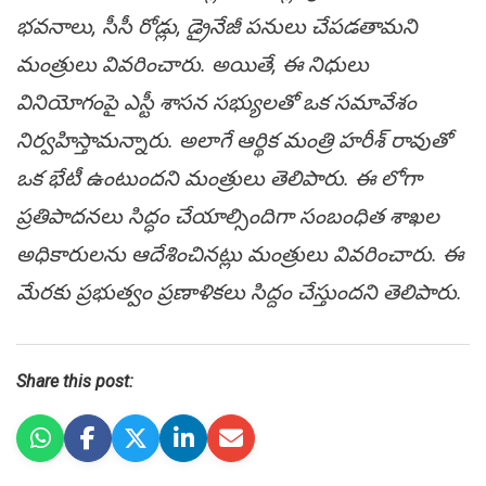
భ‌వ‌నాలు, సీసీ రోడ్లు, డ్రైనేజీ ప‌నులు చేప‌డ‌తామ‌ని
మంత్రులు వివ‌రించారు. అయితే, ఈ నిధులు
వినియోగంపై ఎస్టీ శాస‌న స‌భ్యుల‌తో ఒక స‌మావేశం
నిర్వహిస్తామన్నారు. అలాగే ఆర్థిక మంత్రి హ‌రీశ్ రావుతో
ఒక భేటీ ఉంటుంద‌ని మంత్రులు తెలిపారు. ఈ లోగా
ప్రతిపాదనలు సిద్ధం చేయాల్సిందిగా సంబంధిత శాఖ‌ల
అధికారుల‌ను ఆదేశించిన‌ట్లు మంత్రులు వివ‌రించారు. ఈ
మేర‌కు ప్ర‌భుత్వం ప్ర‌ణాళిక‌లు సిద్దం చేస్తుంద‌ని తెలిపారు.
Share this post: