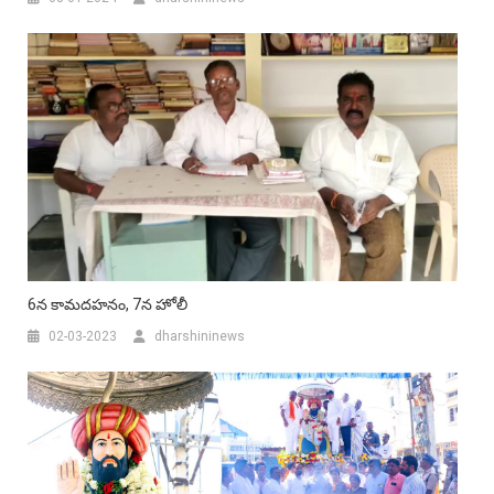
6న కామదహనం, 7న హోలీ
02-03-2023
dharshininews