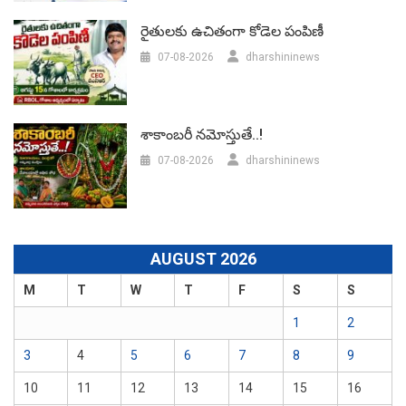
రైతులకు ఉచితంగా కోడెల పంపిణీ
07-08-2026
dharshininews
శాకాంబరీ నమోస్తుతే..!
07-08-2026
dharshininews
AUGUST 2026
M
T
W
T
F
S
S
1
2
3
4
5
6
7
8
9
10
11
12
13
14
15
16