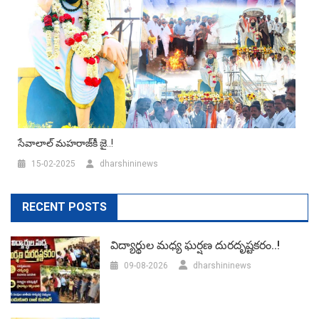
సేవాలాల్ మహరాజ్‌కీ జై..!
15-02-2025
dharshininews
RECENT POSTS
విద్యార్థుల మధ్య ఘర్షణ దురదృష్టకరం..!
09-08-2026
dharshininews