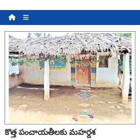
Menu
కొత్త పంచాయ‌తీల‌కు మ‌హ‌ర్ద‌శ‌