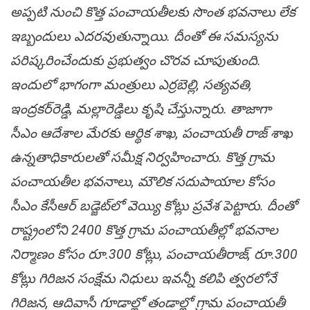
అప్ప‌టి నుంచి కొత్త పంచాయ‌తీల‌కు సొంత భ‌వ‌నాలు లేక
ఇబ్బందులు ఎదర‌వుతున్నాయి. దీంతో ఈ స‌మ‌స్య‌ను
ప‌రిష్క‌రించేందుకు ప్ర‌భుత్వం చొర‌వ చూపుతుంది.
ఇందులో భాగంగా మంత్రులు ఎర్రబెల్లి, సత్యవతి,
ఇంద్రకర్‌రెడ్డి, మ‌ల్లారెడ్డిలు కృషి చేస్తున్నారు. తాజాగా
సీఎం ఆదేశాల మేర‌కు ఆర్థిక శాఖ‌, పంచాయ‌తీ రాజ్ శాఖ
ఉన్న‌తాధికారుల‌తో స‌మీక్ష నిర్వ‌హించారు. కొత్త గ్రామ
పంచాయ‌తీల భ‌వ‌నాలు, మౌలిక స‌దుపాయాల కోసం
సీఎం కేసీఆర్‌ బ‌డ్జెట్‌లో వెయ్యి కోట్లు ప్ర‌వేశ పెట్టారు. దీంతో
రాష్ట్రంలోని 2400 కొత్త గ్రామ పంచాయ‌తీల్లో భ‌వ‌నాల
నిర్మాణం కోసం రూ.300 కోట్లు, పంచాయ‌తీరాజ్‌, రూ.300
కోట్లు గిరిజ‌న సంక్షేమ నిధులు ఇవ‌న్నీ క‌లిపి త్వరలోనే
గిరిజ‌న‌, ఆదివాసీ గూడాల్లో తండాల్లో గ్రామ పంచాయ‌తీ