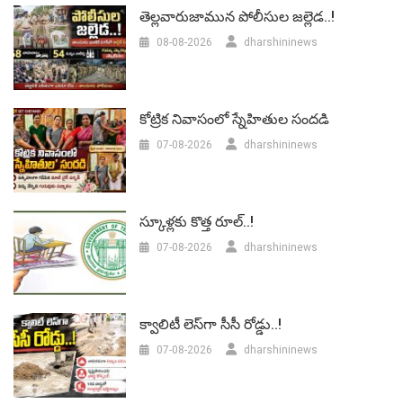
తెల్లవారుజామున పోలీసుల జల్లెడ..!
08-08-2026
dharshininews
కోట్రిక నివాసంలో స్నేహితుల సందడి
07-08-2026
dharshininews
స్కూళ్లకు కొత్త రూల్..!
07-08-2026
dharshininews
క్వాలిటీ లెస్‌గా సీసీ రోడ్డు..!
07-08-2026
dharshininews