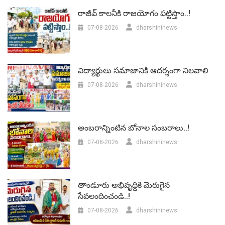
రాజీవ్ కాలనీకి రాజయోగం పట్టిస్తాం..!
07-08-2026
dharshininews
విద్యార్థులు సమాజానికి ఆదర్శంగా నిలవాలి
07-08-2026
dharshininews
అంబరాన్నింటిన బోనాల సంబరాలు..!
07-08-2026
dharshininews
తాండూరు అభివృద్దికి మెరుగైన
సేవలందించండి..!
07-08-2026
dharshininews