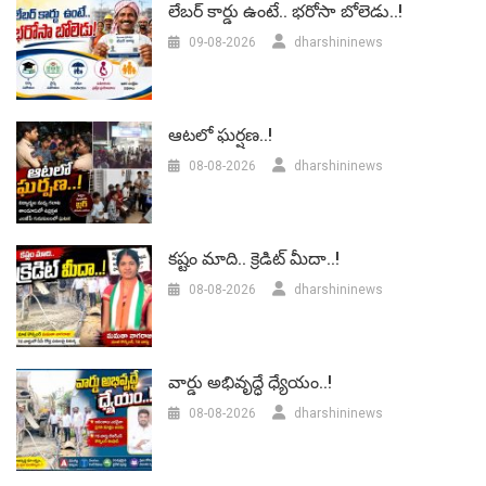
లేబర్‌ కార్డు ఉంటే.. భరోసా బోలెడు..!
09-08-2026
dharshininews
ఆటలో ఘర్షణ..!
08-08-2026
dharshininews
కష్టం మాది.. క్రెడిట్ మీదా..!
08-08-2026
dharshininews
వార్డు అభివృద్ధే ధ్యేయం..!
08-08-2026
dharshininews