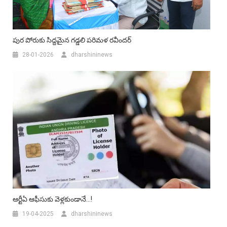
పుర పోరుకు సిద్దమైన గడ్డలి పరిమళ రవీందర్
28-01-2026
dharshininews
ఆర్టీఏ ఆఫీసుకు వెళ్లకుండానే…!
19-04-2025
dharshininews