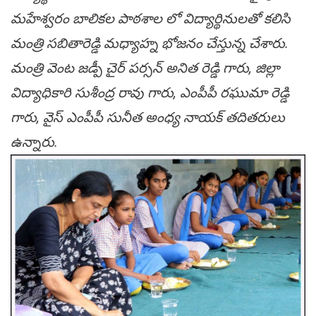
మహేశ్వరం బాలికల పాఠశాల లో విద్యార్థినులతో కలిసి
మంత్రి స‌బితారెడ్డి మధ్యాహ్న భోజనం చేస్తున్న చేశారు.
మంత్రి వెంట జడ్పీ చైర్ పర్సన్ అనిత రెడ్డి గారు, జిల్లా
విద్యాధికారి సుశీంద్ర రావు గారు, ఎంపీపీ రఘుమా రెడ్డి
గారు, వైస్ ఎంపీపీ సునీత అంధ్య నాయక్ త‌దిత‌రులు
ఉన్నారు.