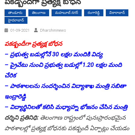
ప‌క‌డ్బందీగా ప్ర‌త్య‌క్ష బోధ‌న
తాండూరు
తెలంగాణ
మహబూబ్ నగర్
రంగారెడ్డి
వికారాబాద్
హైదరాబాద్
01-09-2021
Dharshininews
ప‌క‌డ్బందీగా ప్ర‌త్య‌క్ష బోధ‌న
– ప్ర‌భుత్వ బ‌డుల్లోనే 30 ల‌క్ష‌ల మందికి విద్య
– ప్రైవేటు నుంచి ప్ర‌భుత్వ బ‌డుల్లో 1.20 ల‌క్ష‌ల మంది
చేరిక
– పాఠ‌శాల‌ల‌ను సంద‌ర్శించిన విద్యాశాఖ మంత్రి స‌బితా
ఇంద్రారెడ్డి
– విద్యార్థినిల‌తో క‌లిసి మ‌ధ్యాహ్న భోజ‌నం చేసిన మంత్రి
ద‌ర్శిని ప్ర‌తినిధి:
తెలంగాణ రాష్ట్రంలో పునఃప్రారంభ‌మైన
పాఠ‌శాల‌ల్లో ప్ర‌త్య‌క్ష బోధ‌న‌కు ప‌క‌డ్బందీ ఏర్పాట్లు చేయ‌డం