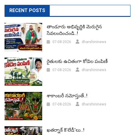
RECENT POSTS
తాండూరు అభివృద్దికి మెరుగైన
సేవలందించండి..!
07-08-2026
dharshininews
రైతులకు ఉచితంగా కోడెల పంపిణీ
07-08-2026
dharshininews
శాకాంబరీ నమోస్తుతే..!
07-08-2026
dharshininews
ఖతర్నాక్ కి’లేడీ’లు..!