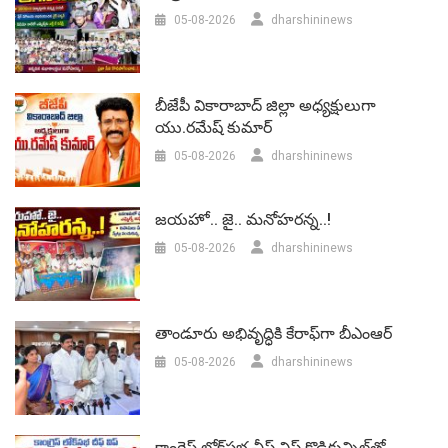
05-08-2026
dharshininews
బీజేపీ వికారాబాద్‌ జిల్లా అధ్యక్షులుగా
యు.రమేష్‌ కుమార్
05-08-2026
dharshininews
జయహో.. జై.. మనోహరన్న..!
05-08-2026
dharshininews
తాండూరు అభివృద్ధికి కేరాఫ్‌గా బీఎంఆర్‌
05-08-2026
dharshininews
కాంగ్రెస్ లోక్‌సభ చీఫ్ విప్ కొడికున్నిల్‌తో