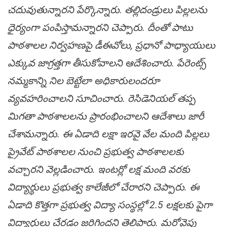
చదువుతున్నారని పేర్కొన్నారు. త‌ల్లిదండ్రులు పిల్లలను
ధైర్యంగా పంపిస్తామన్నారని చెప్పారు. దీంతో పాటు
పాఠ‌శాల‌ల నిర్వ‌హ‌ణ‌పై డీఈవోలు, ప్రధానో పాధ్యాయులు
ఎక్కువ జాగ్రత్తగా తీసుకోవాలని ఆదేశించారు. పేరెంట్స్
నమ్మకాన్ని నిల‌ బెట్టేలా అధికారులందరూ
వ్యవహరించాలని సూచించారు. రెసిడెనియల్ తప్ప
మిగతా పాఠశాలలను ప్రారంభించాలని ఆదేశాలు జారీ
చేశామన్నారు. ఈ ఏడాది లక్షా ఇరవై వేల మంది పిల్లలు
ప్రైవేట్ పాఠశాలల నుంచి ప్రభుత్వ పాఠశాల‌లకు
వచ్చారని వెల్ల‌డించారు. ఇంటర్లో లక్ష మంది వరకు
విద్యార్థులు ప్రభుత్వ కాలేజీలో చేరారని చెప్పారు. ఈ
ఏడాది కొత్తగా ప్రభుత్వ విద్యా సంస్థల్లో 2.5 లక్షలకు పైగా
విద్యార్థులు చేర‌డం జ‌రిగింద‌ని తెలిపారు. మ‌రోవైపు