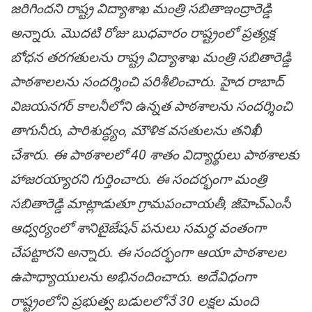
జ‌రిగింద‌ని రాష్ట్ర విద్యాశాఖ మంత్రి స‌బితాఇంద్రారెడ్డి
అన్నారు. మొదటి రోజు బుధ‌వారం రాష్ట్రంలో ప్ర‌త్య‌క్ష
బోధ‌న త‌రగ‌తుల‌ను రాష్ట్ర విద్యాశాఖ మంత్రి స‌బితారెడ్డి
పాఠ‌శాల‌ల‌ను సంద‌ర్శించి ప‌రిశీలించారు. హైద రాబాద్
విజయనగర్ కాలనీలోని ఉన్నత పాఠశాలను సంద‌ర్శించి
తాగునీరు, పారిశుద్ధ్యం, మౌళిక వ‌సతుల‌ను త‌నిఖీ
చేశారు. ఈ పాఠ‌శాల‌లో 40 శాతం విద్యార్థులు పాఠశాలకు
హాజరయ్యారని గుర్తించారు. ఈ సంద‌ర్భంగా మంత్రి
స‌బితారెడ్డి మాట్లాడుతూ గ్రామపంచాయతీ, జీహెచ్ఎంసీ
ఆధ్వర్యంలో శానిటైజేషన్ పనులు సమర్ధ వంతంగా
చేపట్టారని అన్నారు. ఈ సంద‌ర్భంగా ఆయా పాఠ‌శాల‌ల
ఉపాధ్యాయుల‌ను అభినందించారు. అదేవిధంగా
రాష్ట్రంలోని ప్ర‌భుత్వ బ‌డుల‌లోనే 30 లక్షల మంది