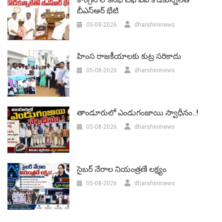
బీఎస్‌ఆర్‌ భేటి
05-08-2026
dharshininews
హింస రాజకీయాలకు కుట్ర సరికాదు
05-08-2026
dharshininews
తాండూరులో ఎండుగంజాయి స్వాధీనం..!
05-08-2026
dharshininews
సైబర్ నేరాల నియంత్రణే లక్ష్యం
05-08-2026
dharshininews