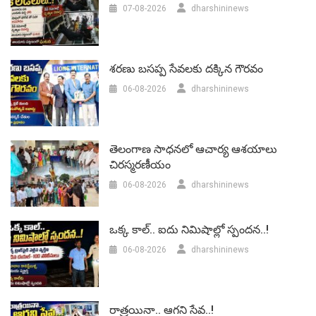
07-08-2026
dharshininews
శరణు బసప్ప సేవలకు దక్కిన గౌరవం
06-08-2026
dharshininews
తెలంగాణ సాధనలో ఆచార్య ఆశయాలు
చిరస్మరణీయం
06-08-2026
dharshininews
ఒక్క కాల్.. ఐదు నిమిషాల్లో స్పందన..!
06-08-2026
dharshininews
రాత్రయినా.. ఆగని సేవ..!