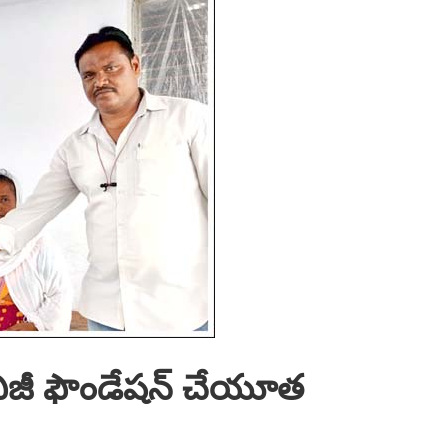
వీజీ ఫౌండేష‌న్ చేయూత‌