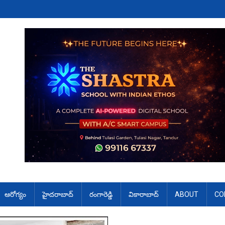
ఆరోగ్యం
హైదరాబాద్
రంగారెడ్డి
వికారాబాద్
ABOUT
CO