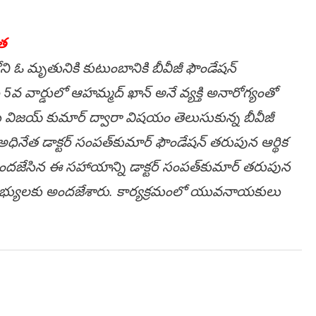
త‌
ి ఓ మృతునికి కుటుంబానికి బీవీజీ ఫౌండేష‌న్
5వ వార్డులో ఆహమ్మ‌ద్ ఖాన్ అనే వ్య‌క్తి అనారోగ్యంతో
 విజ‌య్ కుమార్ ద్వారా విష‌యం తెలుసుకున్న బీవీజీ
ోం అధినేత డాక్ట‌ర్ సంప‌త్‌కుమార్ ఫౌండేష‌న్ త‌రుపున ఆర్థిక
ంద‌జేసిన ఈ సహాయాన్ని డాక్ట‌ర్ సంప‌త్‌కుమార్ త‌రుపున
యుల‌కు అంద‌జేశారు. కార్య‌క్ర‌మంలో యువ‌నాయ‌కులు