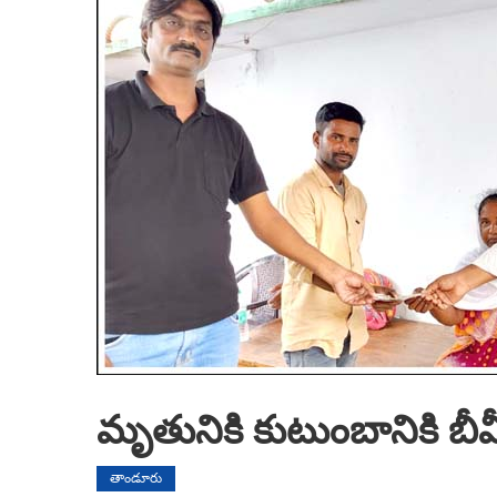
మృతునికి కుటుంబానికి బీ
తాండూరు