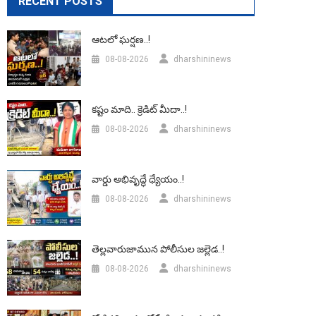
RECENT POSTS
ఆటలో ఘర్షణ..!
08-08-2026
dharshininews
కష్టం మాది.. క్రెడిట్ మీదా..!
08-08-2026
dharshininews
వార్డు అభివృద్ధే ధ్యేయం..!
08-08-2026
dharshininews
తెల్లవారుజామున పోలీసుల జల్లెడ..!
08-08-2026
dharshininews