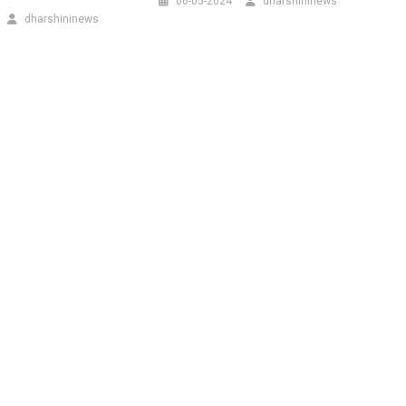
06-05-2024
dharshininews
dharshininews