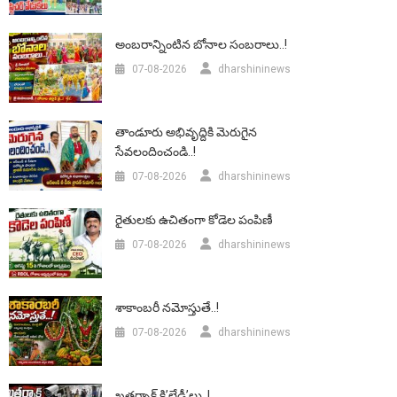
అంబరాన్నింటిన బోనాల సంబరాలు..!
07-08-2026
dharshininews
తాండూరు అభివృద్దికి మెరుగైన
సేవలందించండి..!
07-08-2026
dharshininews
రైతులకు ఉచితంగా కోడెల పంపిణీ
07-08-2026
dharshininews
శాకాంబరీ నమోస్తుతే..!
07-08-2026
dharshininews
ఖతర్నాక్ కి’లేడీ’లు..!