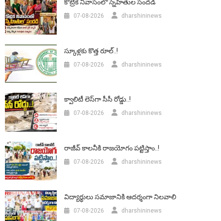
కోట్రిక నివాసంలో స్నేహితుల సందడి
07-08-2026
dharshininews
స్కూళ్లకు కొత్త రూల్..!
07-08-2026
dharshininews
క్వాలిటీ లెస్‌గా సీసీ రోడ్డు..!
07-08-2026
dharshininews
రాజీవ్ కాలనీకి రాజయోగం పట్టిస్తాం..!
07-08-2026
dharshininews
విద్యార్థులు సమాజానికి ఆదర్శంగా నిలవాలి
07-08-2026
dharshininews