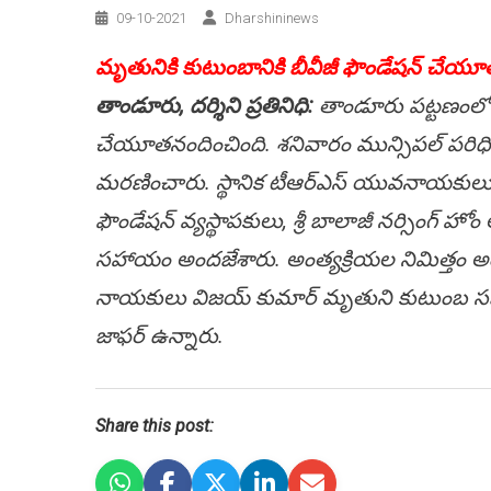
09-10-2021
Dharshininews
మృతునికి కుటుంబానికి బీవీజీ ఫౌండేష‌న్ చేయూ
తాండూరు, ద‌ర్శిని ప్ర‌తినిధి:
తాండూరు ప‌ట్ట‌ణంలోన
చేయూత‌నందించింది. శ‌నివారం మున్సిప‌ల్ ప‌రిధి 
మ‌ర‌ణించారు. స్థానిక టీఆర్ఎస్ యువ‌నాయ‌కులు
ఫౌండేష‌న్ వ్య‌స్థాప‌కులు, శ్రీ బాలాజీ న‌ర్సింగ్ హ
స‌హాయం అంద‌జేశారు. అంత్య‌క్రియ‌ల నిమిత్తం అ
నాయ‌కులు విజ‌య్ కుమార్ మృతుని కుటుంబ స‌భ్
జాఫ‌ర్ ఉన్నారు.
Share this post: