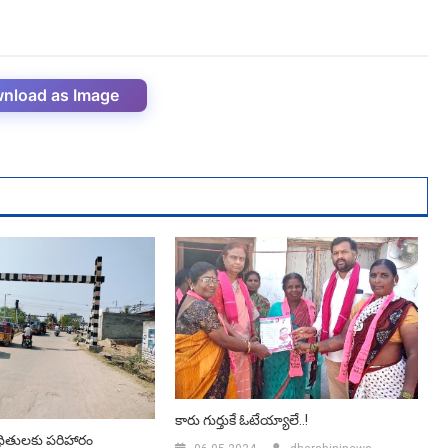
nload as Image
కారు గుర్తుకే ఓటేయ్యాలే..!
 బాధితులకు పరిహారం