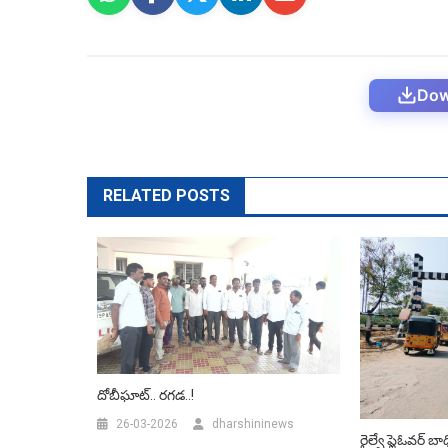
Dow
RELATED POSTS
దోబీఘాట్.. రగడ..!
26-03-2026
dharshininews
రైల్వే ఫ్లైఓవర్‌