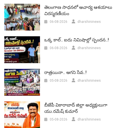
తెలంగాణ సాధనలో ఆచార్య ఆశయాలు
చిరస్మరణీయం
06-08-2026
dharshininews
ఒక్క కాల్.. ఐదు నిమిషాల్లో స్పందన..!
06-08-2026
dharshininews
రాత్రయినా.. ఆగని సేవ..!
05-08-2026
dharshininews
బీజేపీ వికారాబాద్‌ జిల్లా అధ్యక్షులుగా
యు.రమేష్‌ కుమార్
05-08-2026
dharshininews