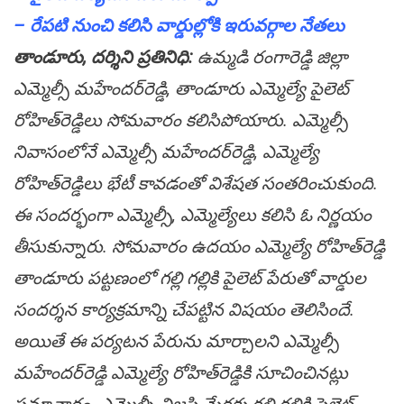
– రేప‌టి నుంచి క‌లిసి వార్డుల్లోకి ఇరువ‌ర్గాల నేత‌లు
తాండూరు, ద‌ర్శిని ప్ర‌తినిధి:
ఉమ్మ‌డి రంగారెడ్డి జిల్లా
ఎమ్మెల్సీ మ‌హేంద‌ర్‌రెడ్డి, తాండూరు ఎమ్మెల్యే పైలెట్
రోహిత్‌రెడ్డిలు సోమ‌వారం క‌లిసిపోయారు. ఎమ్మెల్సీ
నివాసంలోనే ఎమ్మెల్సీ మ‌హేంద‌ర్‌రెడ్డి, ఎమ్మెల్యే
రోహిత్‌రెడ్డిలు భేటీ కావ‌డంతో విశేష‌త సంత‌రించుకుంది.
ఈ సంద‌ర్భంగా ఎమ్మెల్సీ, ఎమ్మెల్యేలు క‌లిసి ఓ నిర్ణ‌యం
తీసుకున్నారు. సోమ‌వారం ఉద‌యం ఎమ్మెల్యే రోహిత్‌రెడ్డి
తాండూరు ప‌ట్ట‌ణంలో గ‌ల్లి గ‌ల్లికి పైలెట్ పేరుతో వార్డుల
సంద‌ర్శ‌న కార్య‌క్ర‌మాన్ని చేప‌ట్టిన విష‌యం తెలిసిందే.
అయితే ఈ ప‌ర్య‌ట‌న పేరును మార్చాల‌ని ఎమ్మెల్సీ
మ‌హేంద‌ర్‌రెడ్డి ఎమ్మెల్యే రోహిత్‌రెడ్డికి సూచించిన‌ట్లు