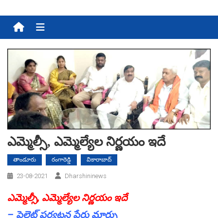
Menu
ఎమ్మెల్సీ, ఎమ్మెల్యేల నిర్ణ‌యం ఇదే
తాండూరు
రంగారెడ్డి
వికారాబాద్
23-08-2021
Dharshininews
ఎమ్మెల్సీ, ఎమ్మెల్యేల నిర్ణ‌యం ఇదే
– పైలెట్ ప‌ర్య‌ట‌న పేరు మార్పు