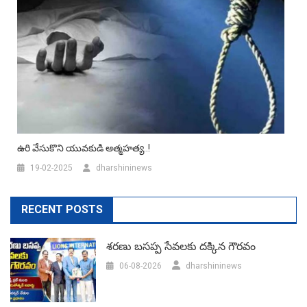
ఉరి వేసుకొని యువకుడి ఆత్మహత్య..!
19-02-2025
dharshininews
RECENT POSTS
శరణు బసప్ప సేవలకు దక్కిన గౌరవం
06-08-2026
dharshininews