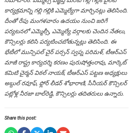
స‌మాచారం. ఎమ్మెల్సీ విజ్ఞ‌ప్తి మేర‌కు గ‌ల్లి గ‌ల్లికి పైలెట్
కార్య‌క్ర‌మాన్ని గ‌ల్లి గ‌ల్లికి ఎమ్మెల్యేగా మార్చిన‌ట్లు తెలిసింది.
దీంతో రేపు మంగ‌ళ‌వారం ఉద‌యం నుంచి జ‌రిగే
ప‌ర్య‌ట‌న‌లో ఎమ్మెల్సీ, ఎమ్మెల్యే వ‌ర్గాల‌కు చెందిన నేత‌లు,
కౌన్సిల‌ర్లు క‌లిసి ప‌ర్య‌టించ‌బోతున్న‌ట్లు తెలిసింది. ఈ
భేటీలో మున్సిప‌ల్ చైర్ ప‌ర్స‌న్ స్వ‌ప్న ప‌రిమ‌ళ్, టీఆర్ఎస్
మాజీ రాష్ట్ర కార్య‌ద‌ర్శి క‌ర‌ణం పురుషోత్తంరావు, మార్కెట్
క‌మిటి చైర్మ‌న్ విఠ‌ల్ నాయ‌క్, టీఆర్ఎస్ ప‌ట్ట‌ణ అధ్య‌క్షులు
అబ్దుల్ ర‌వూఫ్‌, ఫ్లోర్ లీడ‌ర్ శోభారాణి, సీనీయ‌ర్ కౌన్సిల‌ర్
ప‌ట్లోళ్ల నీర‌జా బాల్‌రెడ్డి, కౌన్సిల‌ర్లు త‌దిత‌రులు ఉన్నారు.
Share this post: