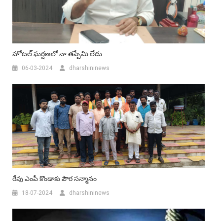
హోటల్‌ ఘర్షణలో నా తప్పేమి లేదు
06-03-2024
dharshininews
రేపు ఎంపీ కొండాకు పౌర సన్మానం
18-07-2024
dharshininews