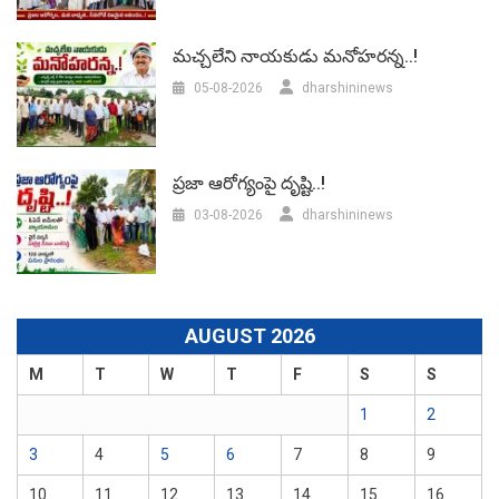
మచ్చలేని నాయకుడు మనోహరన్న..!
05-08-2026
dharshininews
ప్రజా ఆరోగ్యంపై దృష్టి..!
03-08-2026
dharshininews
AUGUST 2026
M
T
W
T
F
S
S
1
2
3
4
5
6
7
8
9
10
11
12
13
14
15
16