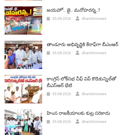
జయహో.. జై.. మనోహరన్న..!
05-08-2026
dharshininews
తాండూరు అభివృద్ధికి కేరాఫ్‌గా బీఎంఆర్‌
05-08-2026
dharshininews
కాంగ్రెస్ లోక్‌సభ చీఫ్ విప్ కొడికున్నిల్‌తో
బీఎస్‌ఆర్‌ భేటి
05-08-2026
dharshininews
హింస రాజకీయాలకు కుట్ర సరికాదు
05-08-2026
dharshininews